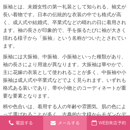
振袖とは、未婚女性の第一礼装として知られる、袖丈が
長い着物です。日本の伝統的な衣装の中でも格式が高
く、成人式や結婚式、卒業式などの晴れの日に着用され
ます。袖の長さが印象的で、手を振るたびに袖が大きく
揺れる様子から「振袖」という名称がついたとされてい
ます。
振袖には大振袖、中振袖、小振袖といった種類があり、
袖の長さにより用途が異なります。大振袖は華やかで、
主に花嫁の衣装として使われることが多く、中振袖や小
振袖は成人式や卒業式などでよく見られます。いずれも
格式ある装いであり、帯や小物とのコーディネートが重
要な要素となります。
柄や色合いは、着用する人の年齢や雰囲気、肌の色によ
って選ばれることが多く、古典的な文様からモダンなデ
ザインまで多彩なバリエーションが存在します。人気の