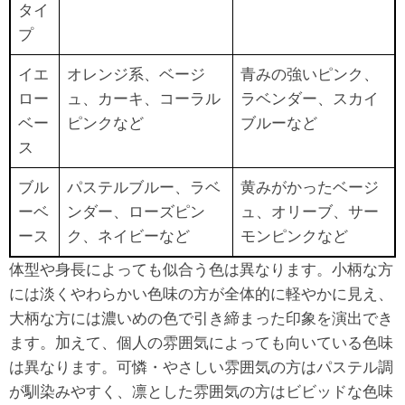
タイ
プ
イエ
オレンジ系、ベージ
青みの強いピンク、
ロー
ュ、カーキ、コーラル
ラベンダー、スカイ
ベー
ピンクなど
ブルーなど
ス
ブル
パステルブルー、ラベ
黄みがかったベージ
ーベ
ンダー、ローズピン
ュ、オリーブ、サー
ース
ク、ネイビーなど
モンピンクなど
体型や身長によっても似合う色は異なります。小柄な方
には淡くやわらかい色味の方が全体的に軽やかに見え、
大柄な方には濃いめの色で引き締まった印象を演出でき
ます。加えて、個人の雰囲気によっても向いている色味
は異なります。可憐・やさしい雰囲気の方はパステル調
が馴染みやすく、凛とした雰囲気の方はビビッドな色味