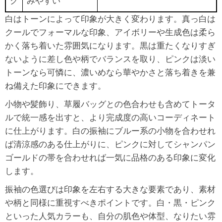
ク
みやすい
白はトーンによって印象が大きく変わります。真っ白は
クールでフォーマルな印象、アイボリーや生成色は柔ら
かく落ち着いた雰囲気になります。黒は重たくなりすぎ
ないように差し色や柄でバランスを取り、ピンクは淡い
トーンなら可憐に、濃いめなら華やかさと落ち着きを兼
ね備えた印象にできます。
小物や髪飾り、草履バッグとの色合わせも含めてトータ
ルで統一感を出すと、より完成度の高いコーディネート
に仕上がります。白の振袖にブルー系の小物を合わせれ
ば清涼感のある仕上がりに、ピンクに対してシャンパン
ゴールドの帯を合わせれば一気に品格のある印象に変化
します。
振袖の色選びは印象を左右する大きな要素であり、素材
や柄と同様に重視すべきポイントです。白・黒・ピンク
といった人気カラーも、自分の肌色や体型、なりたい雰