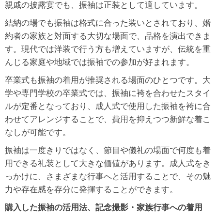
親戚の披露宴でも、振袖は正装として適しています。
結納の場でも振袖は格式に合った装いとされており、婚
約者の家族と対面する大切な場面で、品格を演出できま
す。現代では洋装で行う方も増えていますが、伝統を重
んじる家庭や地域では振袖での参加が好まれます。
卒業式も振袖の着用が推奨される場面のひとつです。大
学や専門学校の卒業式では、振袖に袴を合わせたスタイ
ルが定番となっており、成人式で使用した振袖を袴に合
わせてアレンジすることで、費用を抑えつつ新鮮な着こ
なしが可能です。
振袖は一度きりではなく、節目や儀礼の場面で何度も着
用できる礼装として大きな価値があります。成人式をき
っかけに、さまざまな行事へと活用することで、その魅
力や存在感を存分に発揮することができます。
購入した振袖の活用法、記念撮影・家族行事への着用