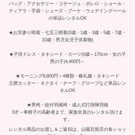
バッグ・アクセサリー・コサージュ・ボレロ・ショール・
ティアラ・手袋・シューズ・ブーケ・ウェデイングベール
の単品レンタルOK
★お宮参り晴着・七五三晴着(0歳・1歳・3歳・5歳・7歳・
10歳・男児女児子供着物)
★子供ドレス・タキシード・スーツ(0歳～170cm・女の子
男の子)4,400円～
★モーニング8,800円～4種類・略礼服・タキシード
立襟カッター・ネクタイ・チーフ・グローブなど単品レン
タルOK
★男袴・紋付羽織袴・成人式打掛陣羽織
0才～車椅子の高齢者まで、家族全員のレンタル頂けま
す。
レンタル商品のお渡し＆ご返却は、山陽百貨店の各ショッ