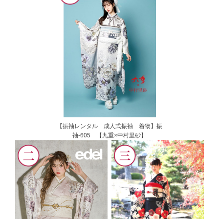
【振袖レンタル 成人式振袖 着物】振
袖-605 【九重×中村里砂】