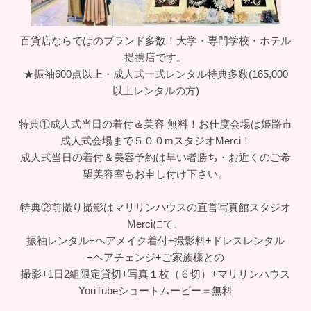
百貨店ならではのブランド多数！大学・専門学校・ホテル
提携店です。
★振袖600点以上・成人式一式レンタル特典多数(165,000
以上レンタルの方)
特典①成人式当日の着付＆美容 無料！お仕度会場は姫路市
成人式会場まで５００mスタジオMerci！
成人式当日の着付＆美容予約は早い者勝ち・お近くのご希
望美容室もお申し付け下さい。
特典②前撮り撮影はマリリンハウスの直営写真館スタジオ
Merciにて、
振袖レンタル+ヘアメイク着付+撮影料+ドレスレンタル
+ヘアチェンジ+ご家族様との
撮影+1日2組限定貸切+写真１枚（６切）+マリリンハウス
YouTubeショートムービー＝無料