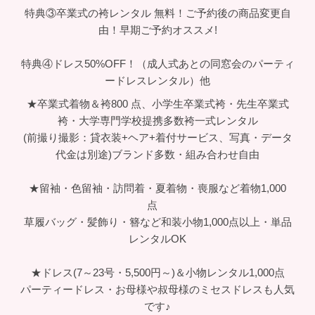
特典③卒業式の袴レンタル 無料！ご予約後の商品変更自
由！早期ご予約オススメ!
特典④ドレス50%OFF！（成人式あとの同窓会のパーティ
ードレスレンタル）他
★卒業式着物＆袴800 点、小学生卒業式袴・先生卒業式
袴・大学専門学校提携多数袴一式レンタル
(前撮り撮影：貸衣装+ヘア+着付サービス、写真・データ
代金は別途)ブランド多数・組み合わせ自由
★留袖・色留袖・訪問着・夏着物・喪服など着物1,000
点
草履バッグ・髪飾り・簪など和装小物1,000点以上・単品
レンタルOK
★ドレス(7～23号・5,500円～)＆小物レンタル1,000点
パーティードレス・お母様や叔母様のミセスドレスも人気
です♪