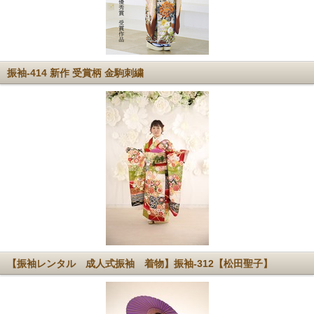
振袖-414 新作 受賞柄 金駒刺繍
【振袖レンタル 成人式振袖 着物】振袖-312【松田聖子】