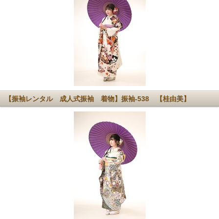
【振袖レンタル 成人式振袖 着物】振袖-538 【桂由美】