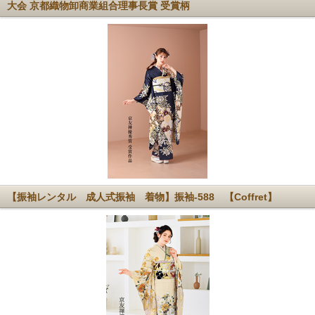
大会 京都織物卸商業組合理事長賞 受賞柄
【振袖レンタル 成人式振袖 着物】振袖-588 【Coffret】