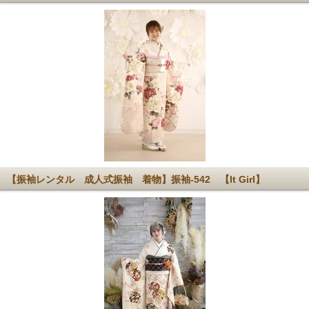
【振袖レンタル 成人式振袖 着物】振袖-542 【It Girl】