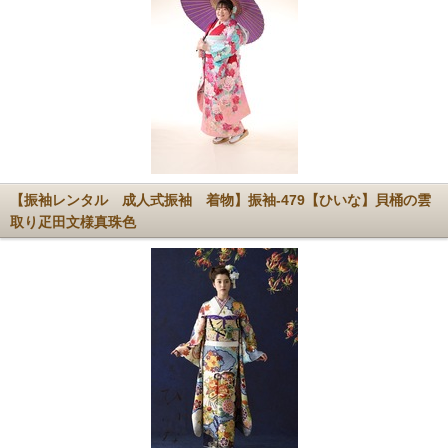
【振袖レンタル 成人式振袖 着物】振袖-479【ひいな】貝桶の雲
取り疋田文様真珠色