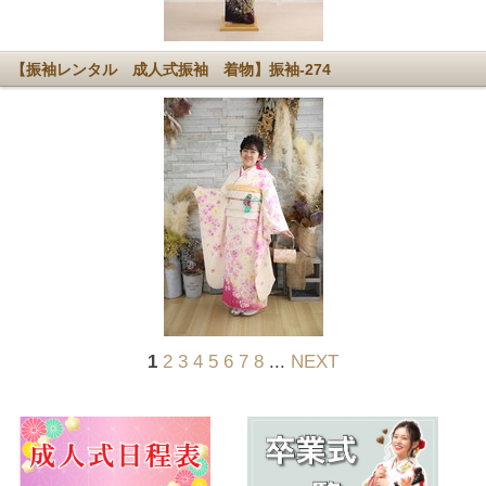
【振袖レンタル 成人式振袖 着物】振袖-274
1
2
3
4
5
6
7
8
...
NEXT