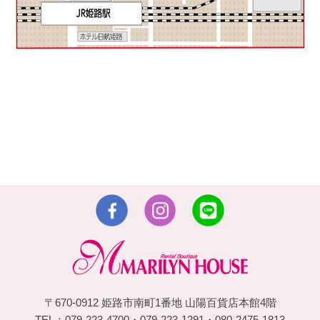
〒670-0912 姫路市南町1番地 山陽百貨店本館4階
TEL：079-223-4700・079-223-1291・080-2475-1813