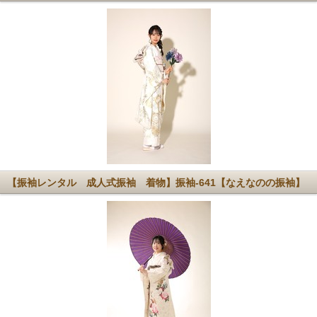
【振袖レンタル 成人式振袖 着物】振袖-641【なえなのの振袖】