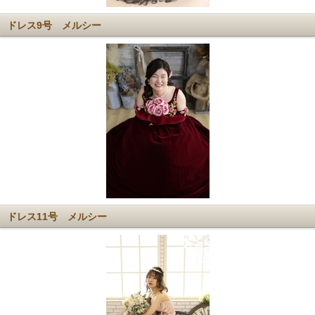
ドレス9号 メルシー
ドレス11号 メルシー