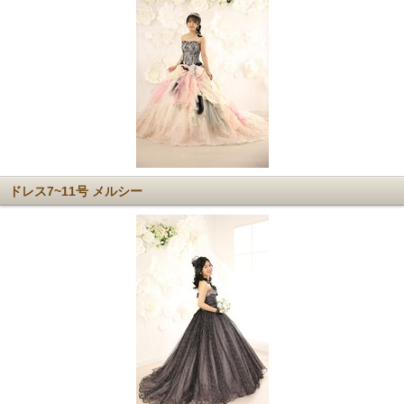
ドレス7~11号 メルシー