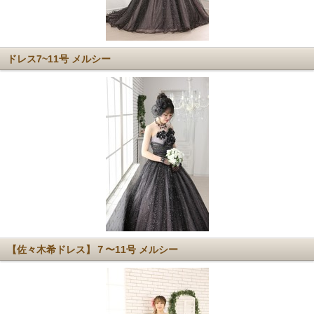
ドレス7~11号 メルシー
【佐々木希ドレス】７〜11号 メルシー