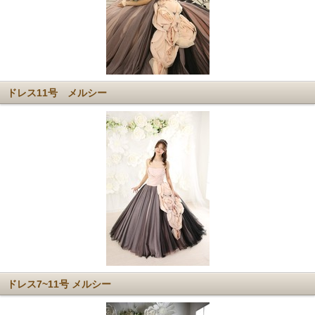
ドレス11号 メルシー
ドレス7~11号 メルシー