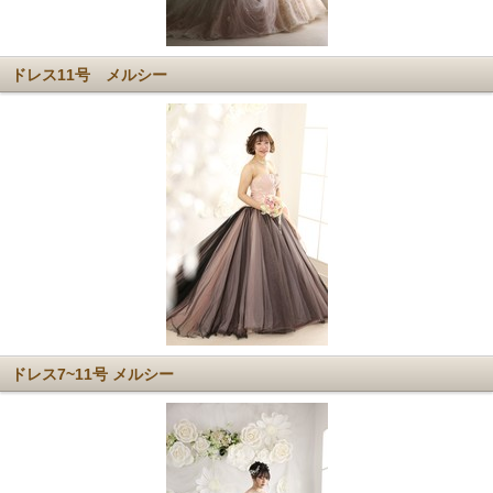
ドレス11号 メルシー
ドレス7~11号 メルシー