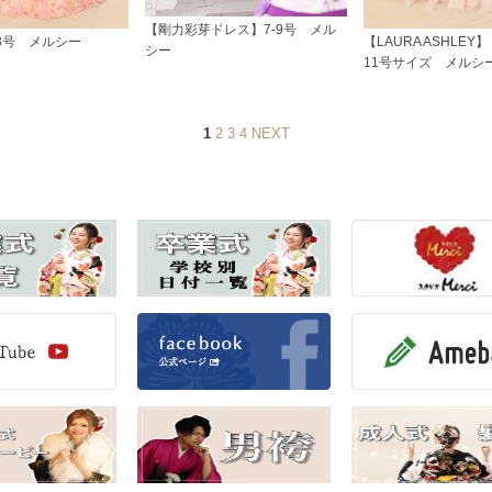
【剛力彩芽ドレス】7-9号 メル
3号 メルシー
【LAURA ASHLEY
シー
11号サイズ メルシ
1
2
3
4
NEXT