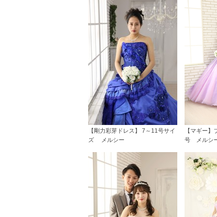
【剛力彩芽ドレス】 7～11号サイ
【マギー】ブ
ズ メルシー
号 メルシ