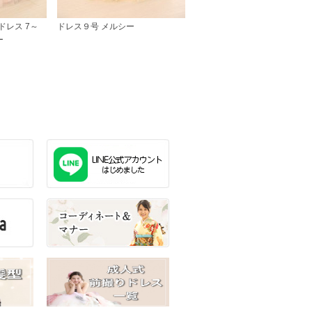
】ドレス 7～
ドレス９号 メルシー
ー