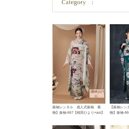
振袖レンタル 成人式振袖 着
【振袖レン
物】振袖-667【桜田ひより×aoi】
物】振袖-66