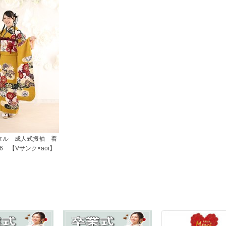
タル 成人式振袖 着
6 【Vサンク×aoi】