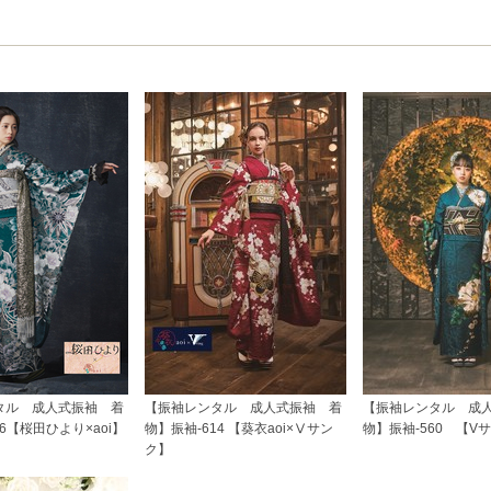
タル 成人式振袖 着
【振袖レンタル 成人式振袖 着
【振袖レンタル 成
6【桜田ひより×aoi】
物】振袖-614 【葵衣aoi×Ⅴサン
物】振袖-560 【Vサ
ク】