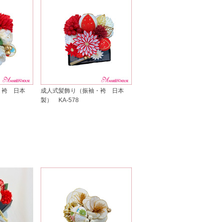
・袴 日本
成人式髪飾り（振袖・袴 日本
製） KA-578