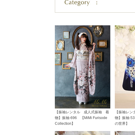
【振袖レンタル 成人式振袖 着
【振袖レン
物】振袖-696 【MiMi Furisode
物】振袖-5
Collection】
の世界】