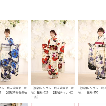
タル 成人式振袖 着
【振袖レンタル 成人式振袖 着
【振袖レンタル 成
33 【假屋崎省吾振袖
物】振袖-529 【玉城ティナ×紅
物】 振袖-356
一点】