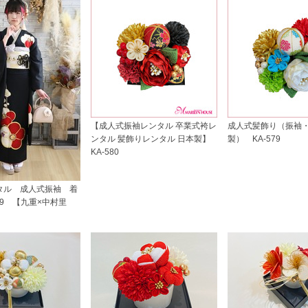
【成人式振袖レンタル 卒業式袴レ
成人式髪飾り（振袖
ンタル 髪飾りレンタル 日本製】
製） KA-579
KA-580
タル 成人式振袖 着
19 【九重×中村里