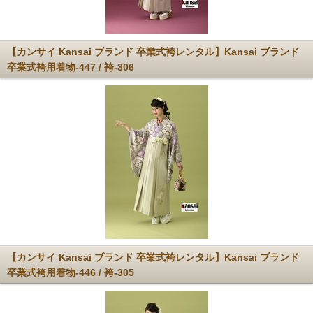
【カンサイ Kansai ブランド 卒業式袴レンタル】Kansai ブランド
卒業式袴用着物-447 / 袴-306
【カンサイ Kansai ブランド 卒業式袴レンタル】Kansai ブランド
卒業式袴用着物-446 / 袴-305