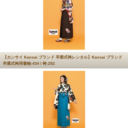
【カンサイ Kansai ブランド 卒業式袴レンタル】Kansai ブランド
卒業式袴用着物-434 / 袴-292