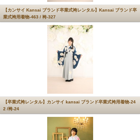
【カンサイ Kansai ブランド卒業式袴レンタル】Kansai ブランド卒
業式袴用着物-463 / 袴-327
【卒業式袴レンタル】カンサイ kansai ブランド卒業式袴用着物-24
2 /袴-24