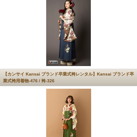
【カンサイ Kansai ブランド卒業式袴レンタル】Kansai ブランド卒
業式袴用着物-476 / 袴-326