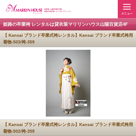
姫路の卒業袴 レンタルは貸衣装マリリンハウス山陽百貨店4F
【 Kansai ブランド卒業式袴レンタル】Kansai ブランド卒業式袴用
着物-503/袴-359
【 Kansai ブランド卒業式袴レンタル】Kansai ブランド卒業式袴用
着物-502/袴-359