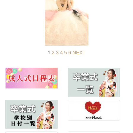
1
2
3
4
5
6
NEXT