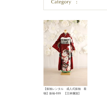
【振袖レンタル 成人式振袖 着
物】振袖-699 【王林爛漫】