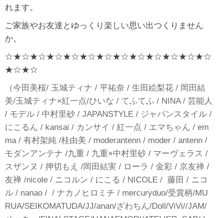
れます。
ご家族やお友達とゆっくり楽しい思い出つくりません
か。
☆★☆★☆★☆★☆★☆★☆★☆★☆★☆★☆★☆★☆
★☆★☆
（今田美桜/ 玉城ティナ / 平祐奈 / 生田絵梨花 / 岡田結
美/玉城ティナ×紅一点/ひいな / てふてふ / NINA / 芸能人
/ モデル / 中村里砂 / JAPANSTYLE / ジャパンスタイル /
にこるん / kansai / カンサイ / 紅一点 / エマちゃん / em
ma / 有村架純 /桂由美 / moderantenn / moder / antenn /
モダンアンテナ /九重 / 九重×中村里砂 / マーヴェラス /
スザンヌ / 押切もえ /岡田結実 / ローラ / 金彩 / 京友禅 /
友禅 /nicole / ニコルン / にこる / NICOLE / 藤田 / ニコ
ル / nanao / / ナカノヒロミチ / mercuryduo/受賞柄/MU
RUA/SEIKOMATUDA/JJ/anan/ざわちん/Doll/ViVi//JAM/