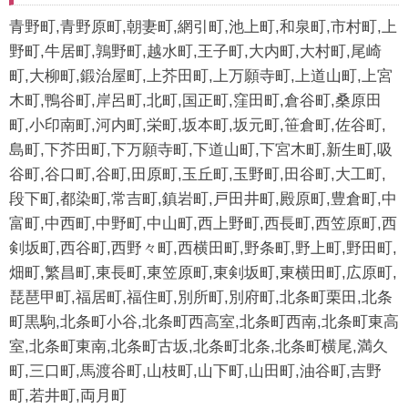
青野町,青野原町,朝妻町,網引町,池上町,和泉町,市村町,上
野町,牛居町,鶉野町,越水町,王子町,大内町,大村町,尾崎
町,大柳町,鍛治屋町,上芥田町,上万願寺町,上道山町,上宮
木町,鴨谷町,岸呂町,北町,国正町,窪田町,倉谷町,桑原田
町,小印南町,河内町,栄町,坂本町,坂元町,笹倉町,佐谷町,
島町,下芥田町,下万願寺町,下道山町,下宮木町,新生町,吸
谷町,谷口町,谷町,田原町,玉丘町,玉野町,田谷町,大工町,
段下町,都染町,常吉町,鎮岩町,戸田井町,殿原町,豊倉町,中
富町,中西町,中野町,中山町,西上野町,西長町,西笠原町,西
剣坂町,西谷町,西野々町,西横田町,野条町,野上町,野田町,
畑町,繁昌町,東長町,東笠原町,東剣坂町,東横田町,広原町,
琵琶甲町,福居町,福住町,別所町,別府町,北条町栗田,北条
町黒駒,北条町小谷,北条町西高室,北条町西南,北条町東高
室,北条町東南,北条町古坂,北条町北条,北条町横尾,満久
町,三口町,馬渡谷町,山枝町,山下町,山田町,油谷町,吉野
町,若井町,両月町