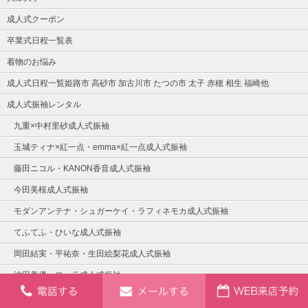
成人式クーポン
卒業式日程一覧表
着物のお悩み
成人式日程一覧姫路市 高砂市 加古川市 たつの市 太子 赤穂 相生 福崎他
成人式振袖レンタル
九重×中村里砂成人式振袖
玉城ティナ×紅一点・emma×紅一点成人式振袖
藤田ニコル・KANON香音成人式振袖
今田美桜成人式振袖
モダンアンテナ・シュガーケイ・ラフィネモカ成人式振袖
てふてふ・ひいな成人式振袖
岡田結実・平祐奈・生田絵梨花成人式振袖
池田美優・ローラ成人式振袖
有村架純・浅田真央・ざわちん成人式振袖