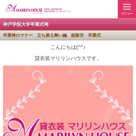
神戸学院大学卒業式袴
卒業袴のマナー 立ち振る舞い編 姫路市 卒業式
こんにちは(^^♪
貸衣装マリリンハウスです。