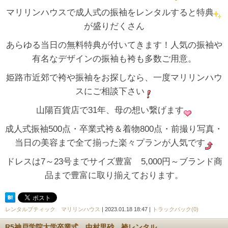
マリリンハウスで成人式の振袖をレンタルすると特典
が盛りだくさん
あらゆる当日の無料特典が付いてきます！人気の振袖や
有名なデザインの振袖も袴も多数ご用意。
姫路市近郊で袴や振袖をお探しなら、一度マリリンハウ
スにご相談下さい
山陽百貨店で31年、母の想い繋げます
成人式振袖500点・卒業式袴＆着物800点・前撮り写真・
当日の美容まで全て揃った楽々プランが人気です
ドレスは7～23号までサイズ豊富 5,000円～ブランド商
品まで豊富に取り揃えております。
レンタルブティック マリリンハウス
| 2023.01.18 18:47 |
トラックバック(0)
R5神戸学院大学卒業式 中村里砂 袴レンタル