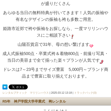
が盛りだくさん
あらゆる当日の無料特典が付いてきます！人気の振袖や
有名なデザインの振袖も袴も多数ご用意。
姫路市近郊で袴や振袖をお探しなら、一度マリリンハウ
スにご相談下さい
山陽百貨店で31年、母の想い繋げます
成人式振袖500点・卒業式袴＆着物800点・前撮り写真・
当日の美容まで全て揃った楽々プランが人気です
ドレスは7～23号までサイズ豊富 5,000円～ブランド商
品まで豊富に取り揃えております。
レンタルブティック マリリンハウス
| 2025.03.12 13:18 |
トラックバック(0)
R5年 神戸学院大学卒業式 袴レンタル