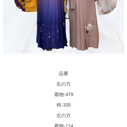
品番
右の方
着物-479
袴-335
左の方
着物-114