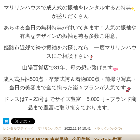
マリリンハウスで成人式の振袖をレンタルすると特典
が盛りだくさん
あらゆる当日の無料特典が付いてきます！人気の振袖や
有名なデザインの振袖も袴も多数ご用意。
姫路市近郊で袴や振袖をお探しなら、一度マリリンハウ
スにご相談下さい
山陽百貨店で31年、母の想い繋げます
成人式振袖500点・卒業式袴＆着物800点・前撮り写真・
当日の美容まで全て揃った楽々プランが人気です
ドレスは7～23号までサイズ豊富 5,000円～ブランド商
品まで豊富に取り揃えております。
レンタルブティック マリリンハウス
| 2022.11.14 10:41 |
トラックバック(0)
卒業式袴 LOOK BOOK 中村里砂 今田美桜 YouTube動画