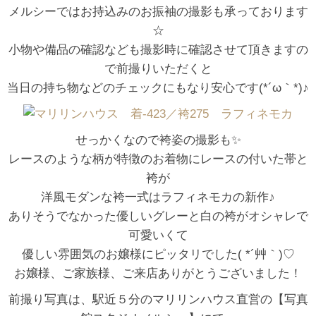
メルシーではお持込みのお振袖の撮影も承っております
☆
小物や備品の確認なども撮影時に確認させて頂きますの
で前撮りいただくと
当日の持ち物などのチェックにもなり安心です(*´ω｀*)♪
せっかくなので袴姿の撮影も✨
レースのような柄が特徴のお着物にレースの付いた帯と
袴が
洋風モダンな袴一式はラフィネモカの新作♪
ありそうでなかった優しいグレーと白の袴がオシャレで
可愛いくて
優しい雰囲気のお嬢様にピッタリでした( *´艸｀)♡
お嬢様、ご家族様、ご来店ありがとうございました！
前撮り写真は、駅近５分のマリリンハウス直営の【写真