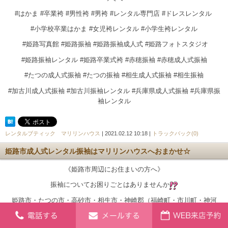
#はかま #卒業袴 #男性袴 #男袴 #レンタル専門店 #ドレスレンタル
#小学校卒業はかま #女児袴レンタル #小学生袴レンタル
#姫路写真館 #姫路振袖 #姫路振袖成人式 #姫路フォトスタジオ
#姫路振袖レンタル #姫路卒業式袴 #赤穂振袖 #赤穂成人式振袖
#たつの成人式振袖 #たつの振袖 #相生成人式振袖 #相生振袖
#加古川成人式振袖 #加古川振袖レンタル #兵庫県成人式振袖 #兵庫県振
袖レンタル
レンタルブティック マリリンハウス
| 2021.02.12 10:18 |
トラックバック(0)
姫路市成人式レンタル振袖はマリリンハウスへおまかせ☆
《姫路市周辺にお住まいの方へ》
振袖についてお困りごとはありませんか
姫路市・たつの市・高砂市・相生市・神崎郡（福崎町・市川町・神河
町）・揖保郡（太子町）での成人式は
レンタル専門店マリリンハウス/山陽百貨店本館４階へ