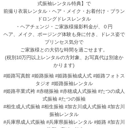
式振袖レンタル特典】で
前撮り衣装レンタル・ヘア・メイク・お着付け・ブラン
ドロングドレスレンタル
・ヘアチェンジ・ご家族様撮影料金が、０円
ヘア、メイク、ポージング体験も身に付き、ドレス姿で
プリンセス気分で
ご家族様との大切な時間を過ごせます。
(税別10万円以上レンタルの方対象、お写真代は別途か
かります)
#姫路写真館 #姫路振袖 #姫路振袖成人式 #姫路フォトス
タジオ #姫路振袖レンタル
#姫路卒業式袴 #赤穂振袖 #赤穂成人式振袖 #たつの成人
式振袖 #たつの振袖
#相生成人式振袖 #相生振袖 #加古川成人式振袖 #加古川
振袖レンタル
#兵庫県成人式振袖 #兵庫県振袖レンタル #姫路 #加古川