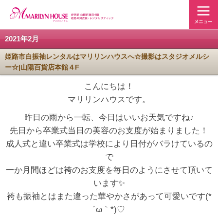
2021年2月
姫路市白振袖レンタルはマリリンハウスへ☆撮影はスタジオメルシ
ー☆|山陽百貨店本館４F
こんにちは！
マリリンハウスです。
昨日の雨から一転、今日はいいお天気ですね♪
先日から卒業式当日の美容のお支度が始まりました！
成人式と違い卒業式は学校により日付がバラけているの
で
一か月間ほどは袴のお支度を毎日のようにさせて頂いて
います✨
袴も振袖とはまた違った華やかさがあって可愛いです(*
´ω｀*)♡