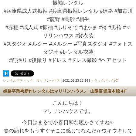
振袖レンタル
#兵庫県成人式振袖 #兵庫県振袖レンタル #姫路 #加古川
#龍野 #高砂 #相生
#赤穂 #成人式 #振袖 #ふりそで #はかま #袴 #男袴 #マ
リリンハウス #貸衣装
#スタジオメルシー #メルシー #写真スタジオ #フォトス
タジオ #レンタル衣装
#前撮り #後撮り #ドレス #ドレス撮影 #ヘアセット
レンタルブティック マリリンハウス
| 2021.02.23 12:14 |
トラックバック(0)
姫路卒業袴新作レンタルはマリリンハウス♪｜山陽百貨店本館４F
こんにちは！
マリリンハウスです。
今日はまるで小春日和な暖かさですね✨
春の訪れをもうすぐそこに感じてなんだかウキウキして