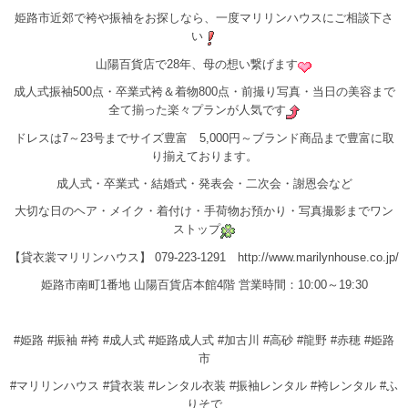
姫路市近郊で袴や振袖をお探しなら、一度マリリンハウスにご相談下さ
い
山陽百貨店で28年、母の想い繋げます
成人式振袖500点・卒業式袴＆着物800点・前撮り写真・当日の美容まで
全て揃った楽々プランが人気です
ドレスは7～23号までサイズ豊富 5,000円～ブランド商品まで豊富に取
り揃えております。
成人式・卒業式・結婚式・発表会・二次会・謝恩会など
大切な日のヘア・メイク・着付け・手荷物お預かり・写真撮影までワン
ストップ
【貸衣裳マリリンハウス】 079-223-1291 http://www.marilynhouse.co.jp/
姫路市南町1番地 山陽百貨店本館4階 営業時間：10:00～19:30
#姫路 #振袖 #袴 #成人式 #姫路成人式 #加古川 #高砂 #龍野 #赤穂 #姫路
市
#マリリンハウス #貸衣装 #レンタル衣装 #振袖レンタル #袴レンタル #ふ
りそで