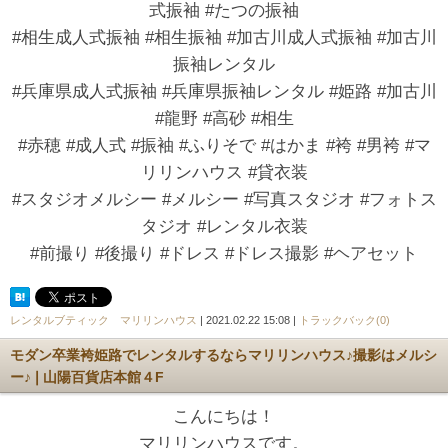
式振袖 #たつの振袖
#相生成人式振袖 #相生振袖 #加古川成人式振袖 #加古川
振袖レンタル
#兵庫県成人式振袖 #兵庫県振袖レンタル #姫路 #加古川
#龍野 #高砂 #相生
#赤穂 #成人式 #振袖 #ふりそで #はかま #袴 #男袴 #マ
リリンハウス #貸衣装
#スタジオメルシー #メルシー #写真スタジオ #フォトス
タジオ #レンタル衣装
#前撮り #後撮り #ドレス #ドレス撮影 #ヘアセット
レンタルブティック マリリンハウス
| 2021.02.22 15:08 |
トラックバック(0)
モダン卒業袴姫路でレンタルするならマリリンハウス♪撮影はメルシ
ー♪❘山陽百貨店本館４F
こんにちは！
マリリンハウスです。