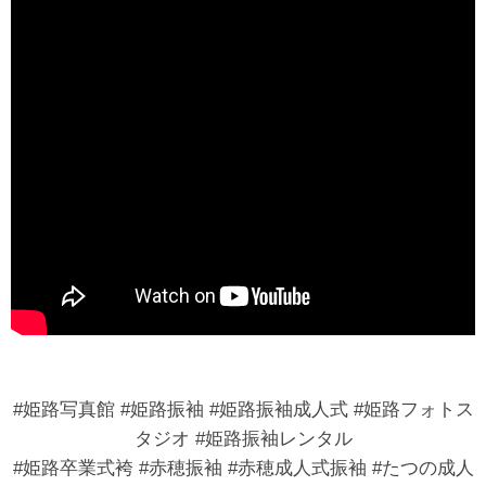
#姫路写真館 #姫路振袖 #姫路振袖成人式 #姫路フォトス
タジオ #姫路振袖レンタル
#姫路卒業式袴 #赤穂振袖 #赤穂成人式振袖 #たつの成人