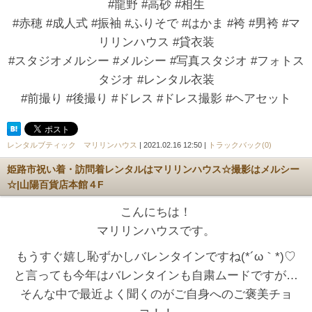
#龍野 #高砂 #相生
#赤穂 #成人式 #振袖 #ふりそで #はかま #袴 #男袴 #マ
リリンハウス #貸衣装
#スタジオメルシー #メルシー #写真スタジオ #フォトス
タジオ #レンタル衣装
#前撮り #後撮り #ドレス #ドレス撮影 #ヘアセット
レンタルブティック マリリンハウス
| 2021.02.16 12:50 |
トラックバック(0)
姫路市祝い着・訪問着レンタルはマリリンハウス☆撮影はメルシー
☆|山陽百貨店本館４F
こんにちは！
マリリンハウスです。
もうすぐ嬉し恥ずかしバレンタインですね(*´ω｀*)♡
と言っても今年はバレンタインも自粛ムードですが…
そんな中で最近よく聞くのがご自身へのご褒美チョ