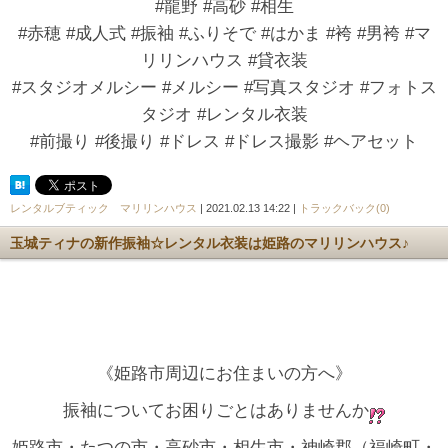
#龍野 #高砂 #相生
#赤穂 #成人式 #振袖 #ふりそで #はかま #袴 #男袴 #マ
リリンハウス #貸衣装
#スタジオメルシー #メルシー #写真スタジオ #フォトス
タジオ #レンタル衣装
#前撮り #後撮り #ドレス #ドレス撮影 #ヘアセット
レンタルブティック マリリンハウス
| 2021.02.13 14:22 |
トラックバック(0)
玉城ティナの新作振袖☆レンタル衣装は姫路のマリリンハウス♪
《姫路市周辺にお住まいの方へ》
振袖についてお困りごとはありませんか
姫路市・たつの市・高砂市・相生市・神崎郡（福崎町・