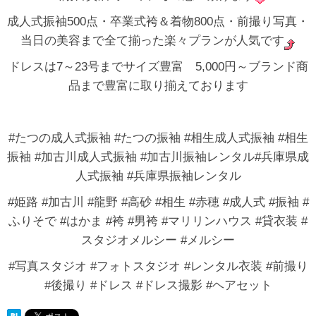
成人式振袖500点・卒業式袴＆着物800点・前撮り写真・
当日の美容まで全て揃った楽々プランが人気です
ドレスは7～23号までサイズ豊富 5,000円～ブランド商
品まで豊富に取り揃えております
#たつの成人式振袖 #たつの振袖 #相生成人式振袖 #相生
振袖 #加古川成人式振袖 #加古川振袖レンタル#兵庫県成
人式振袖 #兵庫県振袖レンタル
#姫路 #加古川 #龍野 #高砂 #相生 #赤穂 #成人式 #振袖 #
ふりそで #はかま #袴 #男袴 #マリリンハウス #貸衣装 #
スタジオメルシー #メルシー
#写真スタジオ #フォトスタジオ #レンタル衣装 #前撮り
#後撮り #ドレス #ドレス撮影 #ヘアセット