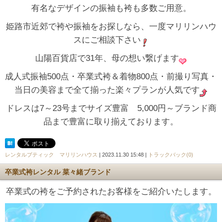
有名なデザインの振袖も袴も多数ご用意。
姫路市近郊で袴や振袖をお探しなら、一度マリリンハウ
スにご相談下さい
山陽百貨店で31年、母の想い繋げます
成人式振袖500点・卒業式袴＆着物800点・前撮り写真・
当日の美容まで全て揃った楽々プランが人気です
ドレスは7～23号までサイズ豊富 5,000円～ブランド商
品まで豊富に取り揃えております。
レンタルブティック マリリンハウス
| 2023.11.30 15:48 |
トラックバック(0)
卒業式袴レンタル 菜々緒ブランド
卒業式の袴をご予約されたお客様をご紹介いたします。