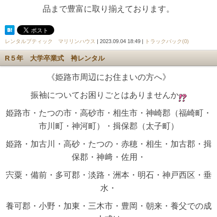
品まで豊富に取り揃えております。
レンタルブティック マリリンハウス
| 2023.09.04 18:49 |
トラックバック(0)
R５年 大学卒業式 袴レンタル
《姫路市周辺にお住まいの方へ》
振袖についてお困りごとはありませんか
姫路市・たつの市・高砂市・相生市・神崎郡（福崎町・
市川町・神河町）・揖保郡（太子町）
姫路・加古川・高砂・たつの・赤穂・相生・加古郡・揖
保郡・神﨑・佐用・
宍粟・備前・多可郡・淡路・洲本・明石・神戸西区・垂
水・
養可郡・小野・加東・三木市・豊岡・朝来・養父での成