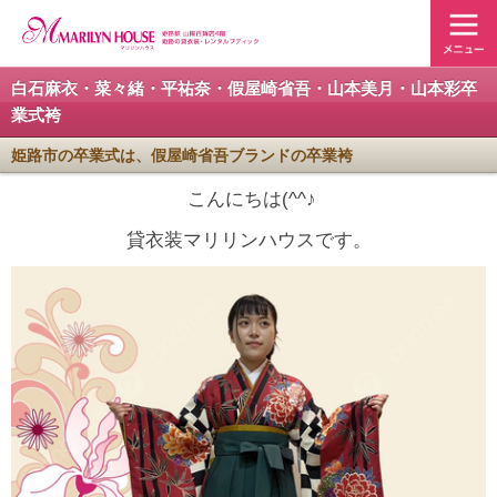
白石麻衣・菜々緒・平祐奈・假屋崎省吾・山本美月・山本彩卒
業式袴
姫路市の卒業式は、假屋崎省吾ブランドの卒業袴
こんにちは(^^♪
貸衣装マリリンハウスです。