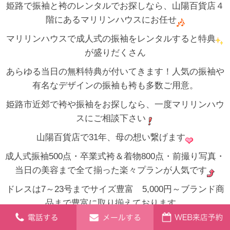
姫路で振袖と袴のレンタルでお探しなら、山陽百貨店４
階にあるマリリンハウスにお任せ
マリリンハウスで成人式の振袖をレンタルすると特典
が盛りだくさん
あらゆる当日の無料特典が付いてきます！人気の振袖や
有名なデザインの振袖も袴も多数ご用意。
姫路市近郊で袴や振袖をお探しなら、一度マリリンハウ
スにご相談下さい
山陽百貨店で31年、母の想い繋げます
成人式振袖500点・卒業式袴＆着物800点・前撮り写真・
当日の美容まで全て揃った楽々プランが人気です
ドレスは7～23号までサイズ豊富 5,000円～ブランド商
品まで豊富に取り揃えております。