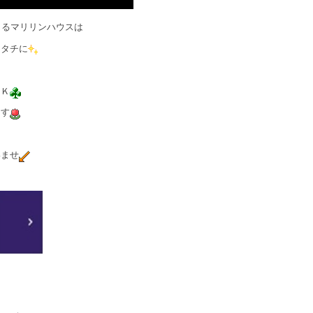
きるマリリンハウスは
カタチに
ＯＫ
ます
いませ