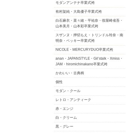
モダンアンテナ卒業式袴
有村架純・大島優子卒業式袴
白石麻衣・菜々緒・平祐奈・假屋崎省吾・
山本美月・山本彩卒業式袴
スザンヌ・押切もえ・トリンドル玲奈・南
明奈・ベッキー卒業式袴
NICOLE・MERCURYDUO卒業式袴
anan・JAPANSTYLE・Gil’stalk・Xmiss・
JAM・hiromichinakano卒業式袴
かわいい・古典柄
個性
モダン・クール
レトロ・アンティーク
赤・エンジ
白・クリーム
黒・グレー