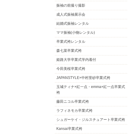
振袖の前撮り撮影
成人式振袖展示会
結婚式振袖レンタル
ママ振袖(小物レンタル)
卒業式袴レンタル
森七菜卒業式袴
姫路大学卒業式学内着付
今田美桜卒業式袴
JAPANSTYLE×中村里砂卒業式袴
玉城ティナ×紅一点・emma×紅一点卒業式
袴
藤田ニコル卒業式袴
ラフィネモカ卒業式袴
シュガーケイ・ジルスチュアート卒業式袴
Kansai卒業式袴