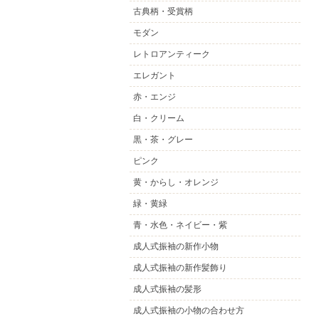
古典柄・受賞柄
モダン
レトロアンティーク
エレガント
赤・エンジ
白・クリーム
黒・茶・グレー
ピンク
黄・からし・オレンジ
緑・黄緑
青・水色・ネイビー・紫
成人式振袖の新作小物
成人式振袖の新作髪飾り
成人式振袖の髪形
成人式振袖の小物の合わせ方