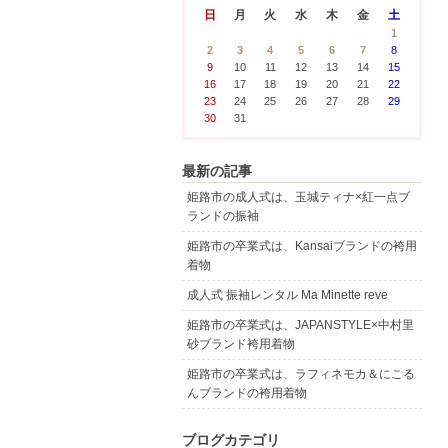
日
月
火
水
木
金
土
1
2
3
4
5
6
7
8
9
10
11
12
13
14
15
16
17
18
19
20
21
22
23
24
25
26
27
28
29
30
31
最新の記事
姫路市の成人式は、玉城ティナ×紅一点ブ
ランドの振袖
姫路市の卒業式は、Kansaiブランドの袴用
着物
成人式 振袖レンタル Ma Minette reve
姫路市の卒業式は、JAPANSTYLE×中村里
砂ブランド袴用着物
姫路市の卒業式は、ラフィネモカ＆にこる
んブランドの袴用着物
ブログカテゴリ