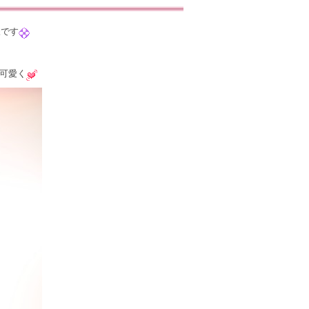
様です
可愛く