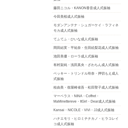
藤田ニコル・KANON香音成人式振袖
今田美桜成人式振袖
モダンアンテナ・シュガーケイ・ラフィネ
モカ成人式振袖
てふてふ・ひいな成人式振袖
岡田結実・平祐奈・生田絵梨花成人式振袖
池田美優・ローラ成人式振袖
有村架純・浅田真央・ざわちん成人式振袖
ベッキー・トリンドル玲奈・押切もえ成人
式振袖
桂由美・假屋崎省吾・松田聖子成人式振袖
マーベラス・NINA・Coffret・
MaMinettereve・ItGirl・Dear成人式振袖
Kansai・NICOLE・ViVi・JJ成人式振袖
ハナエモリ・ヒロミチナカノ・ヒラコレイ
コ成人式振袖