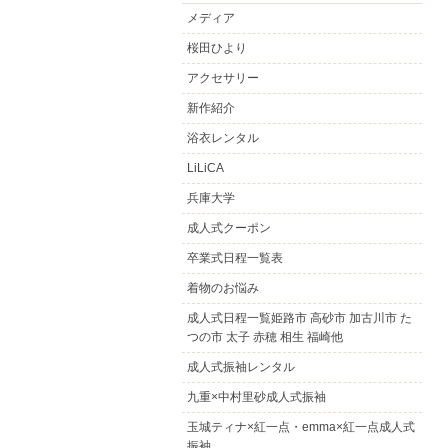
メディア
桜田ひより
アクセサリー
新作紹介
浴衣レンタル
LiLiCA
兵庫大学
成人式クーポン
卒業式日程一覧表
着物のお悩み
成人式日程一覧姫路市 高砂市 加古川市 た
つの市 太子 赤穂 相生 福崎他
成人式振袖レンタル
九重×中村里砂成人式振袖
玉城ティナ×紅一点・emma×紅一点成人式
振袖