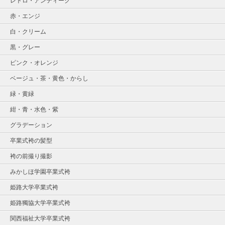
レトロ・アンティーク
赤・エンジ
白・クリーム
黒・グレー
ピンク・オレンジ
ベージュ・茶・黄色・からし
緑・黄緑
紺・青・水色・紫
グラデーション
卒業式袴の髪型
袴の前撮り撮影
みかしほ学園卒業式袴
姫路大学卒業式袴
姫路獨協大学卒業式袴
関西福祉大学卒業式袴