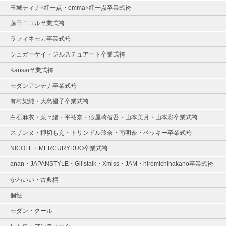
玉城ティナ×紅一点・emma×紅一点卒業式袴
藤田ニコル卒業式袴
ラフィネモカ卒業式袴
シュガーケイ・ジルスチュアート卒業式袴
Kansai卒業式袴
モダンアンテナ卒業式袴
有村架純・大島優子卒業式袴
白石麻衣・菜々緒・平祐奈・假屋崎省吾・山本美月・山本彩卒業式袴
スザンヌ・押切もえ・トリンドル玲奈・南明奈・ベッキー卒業式袴
NICOLE・MERCURYDUO卒業式袴
anan・JAPANSTYLE・Gil’stalk・Xmiss・JAM・hiromichinakano卒業式袴
かわいい・古典柄
個性
モダン・クール