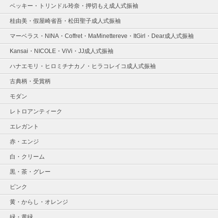
ベッキー・トリンドル玲奈・押切もえ成人式振袖
桂由美・假屋崎省吾・松田聖子成人式振袖
マーベラス・NINA・Coffret・MaMinettereve・ItGirl・Dear成人式振袖
Kansai・NICOLE・ViVi・JJ成人式振袖
ハナエモリ・ヒロミチナカノ・ヒラコレイコ成人式振袖
古典柄・受賞柄
モダン
レトロアンティーク
エレガント
赤・エンジ
白・クリーム
黒・茶・グレー
ピンク
黄・からし・オレンジ
緑・黄緑