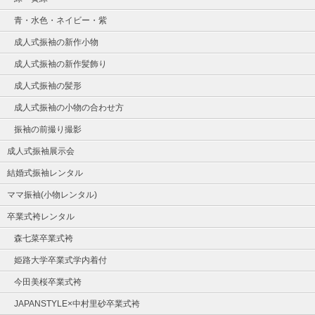
青・水色・ネイビー・紫
成人式振袖の新作小物
成人式振袖の新作髪飾り
成人式振袖の髪形
成人式振袖の小物の合わせ方
振袖の前撮り撮影
成人式振袖展示会
結婚式振袖レンタル
ママ振袖(小物レンタル)
卒業式袴レンタル
森七菜卒業式袴
姫路大学卒業式学内着付
今田美桜卒業式袴
JAPANSTYLE×中村里砂卒業式袴