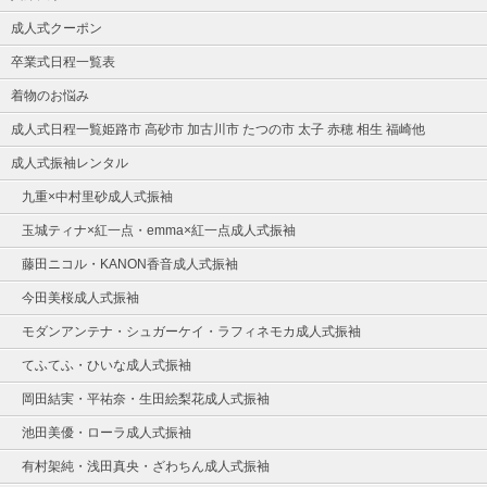
成人式クーポン
卒業式日程一覧表
着物のお悩み
成人式日程一覧姫路市 高砂市 加古川市 たつの市 太子 赤穂 相生 福崎他
成人式振袖レンタル
九重×中村里砂成人式振袖
玉城ティナ×紅一点・emma×紅一点成人式振袖
藤田ニコル・KANON香音成人式振袖
今田美桜成人式振袖
モダンアンテナ・シュガーケイ・ラフィネモカ成人式振袖
てふてふ・ひいな成人式振袖
岡田結実・平祐奈・生田絵梨花成人式振袖
池田美優・ローラ成人式振袖
有村架純・浅田真央・ざわちん成人式振袖