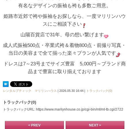
有名なデザインの振袖も袴も多数ご用意。
姫路市近郊で袴や振袖をお探しなら、一度マリリンハウ
スにご相談下さい
山陽百貨店で31年、母の想い繋げます
成人式振袖500点・卒業式袴＆着物800点・前撮り写真・
当日の美容まで全て揃った楽々プランが人気です
ドレスは7～23号までサイズ豊富 5,000円～ブランド商
品まで豊富に取り揃えております
レンタルブティック マリリンハウス
| 2026.05.30 16:44 |
トラックバック(0)
トラックバック(0)
トラックバックURL: https://www.marilynhouse.co.jp/cgi-bin/mt/mt-tb.cgi/2722
< PREV
NEXT >