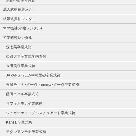
振袖の前撮り撮影
成人式振袖展示会
結婚式振袖レンタル
ママ振袖(小物レンタル)
卒業式袴レンタル
森七菜卒業式袴
姫路大学卒業式学内着付
今田美桜卒業式袴
JAPANSTYLE×中村里砂卒業式袴
玉城ティナ×紅一点・emma×紅一点卒業式袴
藤田ニコル卒業式袴
ラフィネモカ卒業式袴
シュガーケイ・ジルスチュアート卒業式袴
Kansai卒業式袴
モダンアンテナ卒業式袴