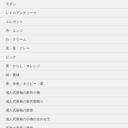
モダン
レトロアンティーク
エレガント
赤・エンジ
白・クリーム
黒・茶・グレー
ピンク
黄・からし・オレンジ
緑・黄緑
青・水色・ネイビー・紫
成人式振袖の新作小物
成人式振袖の新作髪飾り
成人式振袖の髪形
成人式振袖の小物の合わせ方