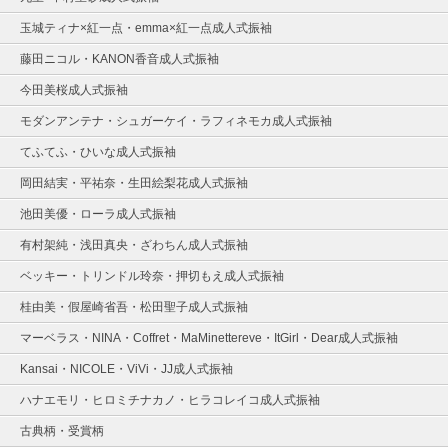
玉城ティナ×紅一点・emma×紅一点成人式振袖
藤田ニコル・KANON香音成人式振袖
今田美桜成人式振袖
モダンアンテナ・シュガーケイ・ラフィネモカ成人式振袖
てふてふ・ひいな成人式振袖
岡田結実・平祐奈・生田絵梨花成人式振袖
池田美優・ローラ成人式振袖
有村架純・浅田真央・ざわちん成人式振袖
ベッキー・トリンドル玲奈・押切もえ成人式振袖
桂由美・假屋崎省吾・松田聖子成人式振袖
マーベラス・NINA・Coffret・MaMinettereve・ItGirl・Dear成人式振袖
Kansai・NICOLE・ViVi・JJ成人式振袖
ハナエモリ・ヒロミチナカノ・ヒラコレイコ成人式振袖
古典柄・受賞柄