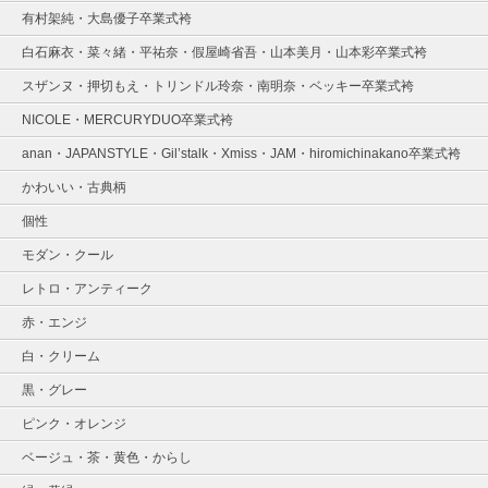
有村架純・大島優子卒業式袴
白石麻衣・菜々緒・平祐奈・假屋崎省吾・山本美月・山本彩卒業式袴
スザンヌ・押切もえ・トリンドル玲奈・南明奈・ベッキー卒業式袴
NICOLE・MERCURYDUO卒業式袴
anan・JAPANSTYLE・Gil’stalk・Xmiss・JAM・hiromichinakano卒業式袴
かわいい・古典柄
個性
モダン・クール
レトロ・アンティーク
赤・エンジ
白・クリーム
黒・グレー
ピンク・オレンジ
ベージュ・茶・黄色・からし