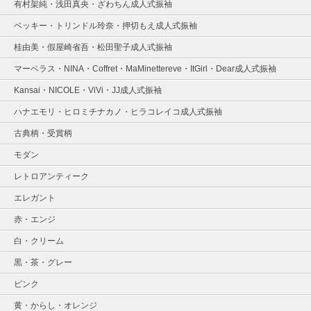
有村架純・浅田真央・ざわちん成人式振袖
ベッキー・トリンドル玲奈・押切もえ成人式振袖
桂由美・假屋崎省吾・松田聖子成人式振袖
マーベラス・NINA・Coffret・MaMinettereve・ItGirl・Dear成人式振袖
Kansai・NICOLE・ViVi・JJ成人式振袖
ハナエモリ・ヒロミチナカノ・ヒラコレイコ成人式振袖
古典柄・受賞柄
モダン
レトロアンティーク
エレガント
赤・エンジ
白・クリーム
黒・茶・グレー
ピンク
黄・からし・オレンジ