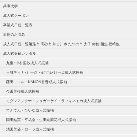
兵庫大学
成人式クーポン
卒業式日程一覧表
着物のお悩み
成人式日程一覧姫路市 高砂市 加古川市 たつの市 太子 赤穂 相生 福崎他
成人式振袖レンタル
九重×中村里砂成人式振袖
玉城ティナ×紅一点・emma×紅一点成人式振袖
藤田ニコル・KANON香音成人式振袖
今田美桜成人式振袖
モダンアンテナ・シュガーケイ・ラフィネモカ成人式振袖
てふてふ・ひいな成人式振袖
岡田結実・平祐奈・生田絵梨花成人式振袖
池田美優・ローラ成人式振袖