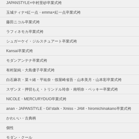
JAPANSTYLE×中村里砂卒業式袴
玉城ティナ×紅一点・emma×紅一点卒業式袴
藤田ニコル卒業式袴
ラフィネモカ卒業式袴
シュガーケイ・ジルスチュアート卒業式袴
Kansai卒業式袴
モダンアンテナ卒業式袴
有村架純・大島優子卒業式袴
白石麻衣・菜々緒・平祐奈・假屋崎省吾・山本美月・山本彩卒業式袴
スザンヌ・押切もえ・トリンドル玲奈・南明奈・ベッキー卒業式袴
NICOLE・MERCURYDUO卒業式袴
anan・JAPANSTYLE・Gil’stalk・Xmiss・JAM・hiromichinakano卒業式袴
かわいい・古典柄
個性
モダン・クール