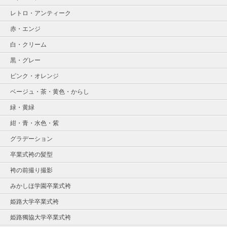
レトロ・アンティーク
赤・エンジ
白・クリーム
黒・グレー
ピンク・オレンジ
ベージュ・茶・黄色・からし
緑・黄緑
紺・青・水色・紫
グラデーション
卒業式袴の髪型
袴の前撮り撮影
みかしほ学園卒業式袴
姫路大学卒業式袴
姫路獨協大学卒業式袴