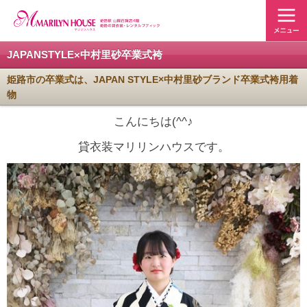
JAPANSTYLE×中村里砂卒業式袴
姫路市の卒業式は、JAPAN STYLE×中村里砂ブランド卒業式袴用着
物
こんにちは(^^♪
貸衣装マリリンハウスです。