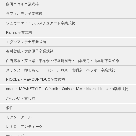
藤田ニコル卒業式袴
ラフィネモカ卒業式袴
シュガーケイ・ジルスチュアート卒業式袴
Kansai卒業式袴
モダンアンテナ卒業式袴
有村架純・大島優子卒業式袴
白石麻衣・菜々緒・平祐奈・假屋崎省吾・山本美月・山本彩卒業式袴
スザンヌ・押切もえ・トリンドル玲奈・南明奈・ベッキー卒業式袴
NICOLE・MERCURYDUO卒業式袴
anan・JAPANSTYLE・Gil’stalk・Xmiss・JAM・hiromichinakano卒業式袴
かわいい・古典柄
個性
モダン・クール
レトロ・アンティーク
赤・エンジ