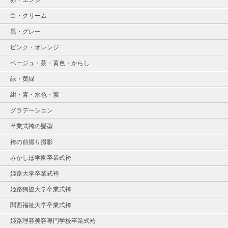
白・クリーム
黒・グレー
ピンク・オレンジ
ベージュ・茶・黄色・からし
緑・黄緑
紺・青・水色・紫
グラデーション
卒業式袴の髪型
袴の前撮り撮影
みかしほ学園卒業式袴
姫路大学卒業式袴
姫路獨協大学卒業式袴
関西福祉大学卒業式袴
姫路理容美容専門学校卒業式袴