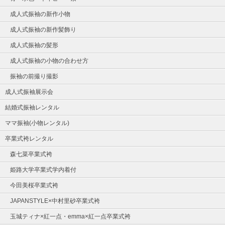
成人式振袖の新作小物
成人式振袖の新作髪飾り
成人式振袖の髪形
成人式振袖の小物の合わせ方
振袖の前撮り撮影
成人式振袖展示会
結婚式振袖レンタル
ママ振袖(小物レンタル)
卒業式袴レンタル
森七菜卒業式袴
姫路大学卒業式学内着付
今田美桜卒業式袴
JAPANSTYLE×中村里砂卒業式袴
玉城ティナ×紅一点・emma×紅一点卒業式袴