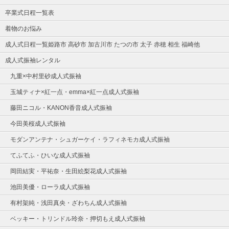
卒業式日程一覧表
着物のお悩み
成人式日程一覧姫路市 高砂市 加古川市 たつの市 太子 赤穂 相生 福崎他
成人式振袖レンタル
九重×中村里砂成人式振袖
玉城ティナ×紅一点・emma×紅一点成人式振袖
藤田ニコル・KANON香音成人式振袖
今田美桜成人式振袖
モダンアンテナ・シュガーケイ・ラフィネモカ成人式振袖
てふてふ・ひいな成人式振袖
岡田結実・平祐奈・生田絵梨花成人式振袖
池田美優・ローラ成人式振袖
有村架純・浅田真央・ざわちん成人式振袖
ベッキー・トリンドル玲奈・押切もえ成人式振袖