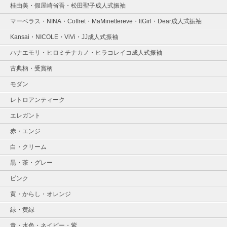
桂由美・假屋崎省吾・松田聖子成人式振袖
マーベラス・NINA・Coffret・MaMinettereve・ItGirl・Dear成人式振袖
Kansai・NICOLE・ViVi・JJ成人式振袖
ハナエモリ・ヒロミチナカノ・ヒラコレイコ成人式振袖
古典柄・受賞柄
モダン
レトロアンティーク
エレガント
赤・エンジ
白・クリーム
黒・茶・グレー
ピンク
黄・からし・オレンジ
緑・黄緑
青・水色・ネイビー・紫