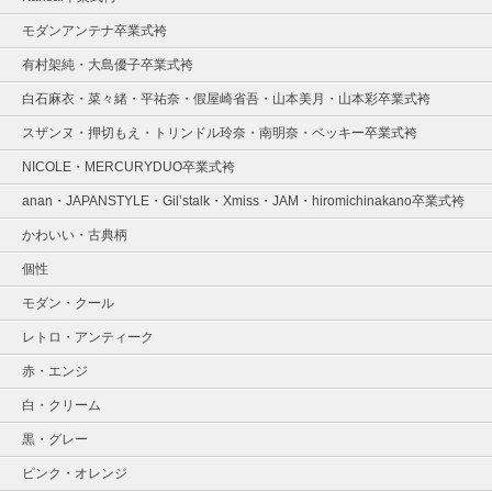
モダンアンテナ卒業式袴
有村架純・大島優子卒業式袴
白石麻衣・菜々緒・平祐奈・假屋崎省吾・山本美月・山本彩卒業式袴
スザンヌ・押切もえ・トリンドル玲奈・南明奈・ベッキー卒業式袴
NICOLE・MERCURYDUO卒業式袴
anan・JAPANSTYLE・Gil’stalk・Xmiss・JAM・hiromichinakano卒業式袴
かわいい・古典柄
個性
モダン・クール
レトロ・アンティーク
赤・エンジ
白・クリーム
黒・グレー
ピンク・オレンジ