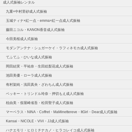
成人式振袖レンタル
九重×中村里砂成人式振袖
玉城ティナ×紅一点・emma×紅一点成人式振袖
藤田ニコル・KANON香音成人式振袖
今田美桜成人式振袖
モダンアンテナ・シュガーケイ・ラフィネモカ成人式振袖
てふてふ・ひいな成人式振袖
岡田結実・平祐奈・生田絵梨花成人式振袖
池田美優・ローラ成人式振袖
有村架純・浅田真央・ざわちん成人式振袖
ベッキー・トリンドル玲奈・押切もえ成人式振袖
桂由美・假屋崎省吾・松田聖子成人式振袖
マーベラス・NINA・Coffret・MaMinettereve・ItGirl・Dear成人式振袖
Kansai・NICOLE・ViVi・JJ成人式振袖
ハナエモリ・ヒロミチナカノ・ヒラコレイコ成人式振袖