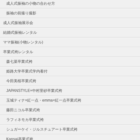
成人式振袖の小物の合わせ方
振袖の前撮り撮影
成人式振袖展示会
結婚式振袖レンタル
ママ振袖(小物レンタル)
卒業式袴レンタル
森七菜卒業式袴
姫路大学卒業式学内着付
今田美桜卒業式袴
JAPANSTYLE×中村里砂卒業式袴
玉城ティナ×紅一点・emma×紅一点卒業式袴
藤田ニコル卒業式袴
ラフィネモカ卒業式袴
シュガーケイ・ジルスチュアート卒業式袴
Kansai卒業式袴