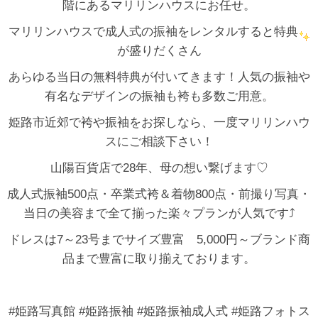
階にあるマリリンハウスにお任せ。
マリリンハウスで成人式の振袖をレンタルすると特典
が盛りだくさん
あらゆる当日の無料特典が付いてきます！人気の振袖や
有名なデザインの振袖も袴も多数ご用意。
姫路市近郊で袴や振袖をお探しなら、一度マリリンハウ
スにご相談下さい！
山陽百貨店で28年、母の想い繋げます♡
成人式振袖500点・卒業式袴＆着物800点・前撮り写真・
当日の美容まで全て揃った楽々プランが人気です⤴
ドレスは7～23号までサイズ豊富 5,000円～ブランド商
品まで豊富に取り揃えております。
#姫路写真館 #姫路振袖 #姫路振袖成人式 #姫路フォトス