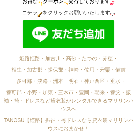
お得な
クーポン
発行しております
コチラ
をクリックお願いいたします
姫路姫路・加古川・高砂・たつの・赤穂・
相生・加古郡・揖保郡・神﨑・佐用・宍粟・備前
・多可郡・淡路・洲本・明石・神戸西区・垂水・
養可郡・小野・加東・三木市・豊岡・朝来・養父・振
袖・袴・ドレスなど貸衣装がレンタルできるマリリンハ
ウスへ
TANOSU【姫路】振袖・袴ドレスなら貸衣装マリリンハ
ウスにおまかせ！