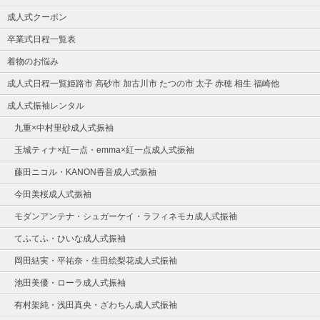
成人式クーポン
卒業式日程一覧表
着物のお悩み
成人式日程一覧姫路市 高砂市 加古川市 たつの市 太子 赤穂 相生 福崎他
成人式振袖レンタル
九重×中村里砂成人式振袖
玉城ティナ×紅一点・emma×紅一点成人式振袖
藤田ニコル・KANON香音成人式振袖
今田美桜成人式振袖
モダンアンテナ・シュガーケイ・ラフィネモカ成人式振袖
てふてふ・ひいな成人式振袖
岡田結実・平祐奈・生田絵梨花成人式振袖
池田美優・ローラ成人式振袖
有村架純・浅田真央・ざわちん成人式振袖