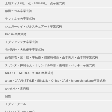
玉城ティナ×紅一点・emma×紅一点卒業式袴
藤田ニコル卒業式袴
ラフィネモカ卒業式袴
シュガーケイ・ジルスチュアート卒業式袴
Kansai卒業式袴
モダンアンテナ卒業式袴
有村架純・大島優子卒業式袴
白石麻衣・菜々緒・平祐奈・假屋崎省吾・山本美月・山本彩卒業式袴
スザンヌ・押切もえ・トリンドル玲奈・南明奈・ベッキー卒業式袴
NICOLE・MERCURYDUO卒業式袴
anan・JAPANSTYLE・Gil’stalk・Xmiss・JAM・hiromichinakano卒業式袴
かわいい・古典柄
個性
モダン・クール
レトロ・アンティーク