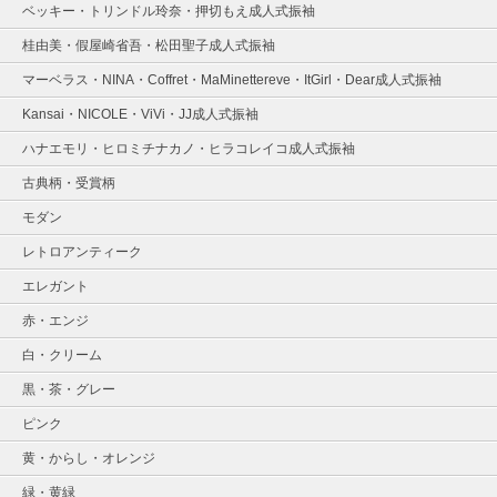
ベッキー・トリンドル玲奈・押切もえ成人式振袖
桂由美・假屋崎省吾・松田聖子成人式振袖
マーベラス・NINA・Coffret・MaMinettereve・ItGirl・Dear成人式振袖
Kansai・NICOLE・ViVi・JJ成人式振袖
ハナエモリ・ヒロミチナカノ・ヒラコレイコ成人式振袖
古典柄・受賞柄
モダン
レトロアンティーク
エレガント
赤・エンジ
白・クリーム
黒・茶・グレー
ピンク
黄・からし・オレンジ
緑・黄緑