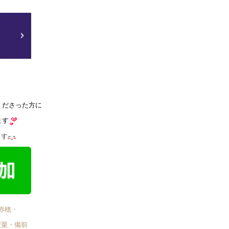
くださった方に
ます
ます
赤穂・
宍粟・備前