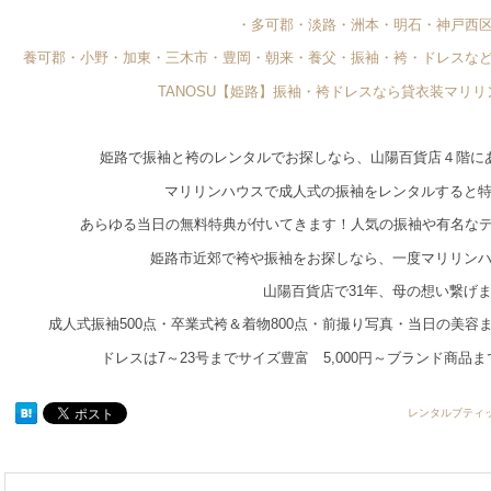
・多可郡・淡路・洲本・明石・神戸西
養可郡・小野・加東・三木市・豊岡・朝来・養父・振袖・袴・ドレスな
TANOSU【姫路】振袖・袴ドレスなら貸衣装マリ
姫路で振袖と袴のレンタルでお探しなら、山陽百貨店４階に
マリリンハウスで成人式の振袖をレンタルすると
あらゆる当日の無料特典が付いてきます！人気の振袖や有名な
姫路市近郊で袴や振袖をお探しなら、一度マリリン
山陽百貨店で31年、母の想い繋げ
成人式振袖500点・卒業式袴＆着物800点・前撮り写真・当日の美
ドレスは7～23号までサイズ豊富 5,000円～ブランド商品
レンタルブティ