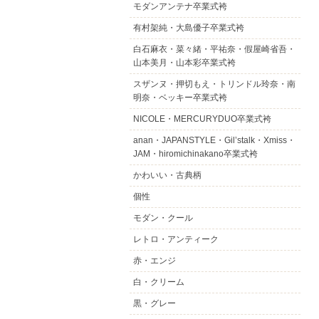
モダンアンテナ卒業式袴
有村架純・大島優子卒業式袴
白石麻衣・菜々緒・平祐奈・假屋崎省吾・
山本美月・山本彩卒業式袴
スザンヌ・押切もえ・トリンドル玲奈・南
明奈・ベッキー卒業式袴
NICOLE・MERCURYDUO卒業式袴
anan・JAPANSTYLE・Gil’stalk・Xmiss・
JAM・hiromichinakano卒業式袴
かわいい・古典柄
個性
モダン・クール
レトロ・アンティーク
赤・エンジ
白・クリーム
黒・グレー