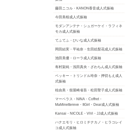
藤田ニコル・KANON香音成人式振袖
今田美桜成人式振袖
モダンアンテナ・シュガーケイ・ラフィネ
モカ成人式振袖
てふてふ・ひいな成人式振袖
岡田結実・平祐奈・生田絵梨花成人式振袖
池田美優・ローラ成人式振袖
有村架純・浅田真央・ざわちん成人式振袖
ベッキー・トリンドル玲奈・押切もえ成人
式振袖
桂由美・假屋崎省吾・松田聖子成人式振袖
マーベラス・NINA・Coffret・
MaMinettereve・ItGirl・Dear成人式振袖
Kansai・NICOLE・ViVi・JJ成人式振袖
ハナエモリ・ヒロミチナカノ・ヒラコレイ
コ成人式振袖