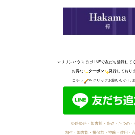
マリリンハウスではLINEで友だち登録して
お得な
クーポン
発行しており
コチラ
をクリックお願いいたし
姫路姫路・加古川・高砂・たつの・
相生・加古郡・揖保郡・神﨑・佐用・