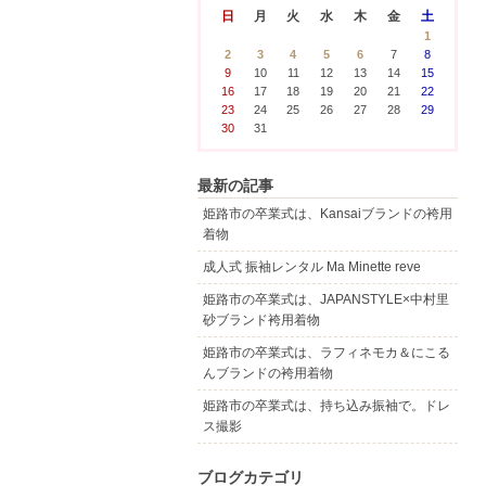
日
月
火
水
木
金
土
1
2
3
4
5
6
7
8
9
10
11
12
13
14
15
16
17
18
19
20
21
22
23
24
25
26
27
28
29
30
31
最新の記事
姫路市の卒業式は、Kansaiブランドの袴用
着物
成人式 振袖レンタル Ma Minette reve
姫路市の卒業式は、JAPANSTYLE×中村里
砂ブランド袴用着物
姫路市の卒業式は、ラフィネモカ＆にこる
んブランドの袴用着物
姫路市の卒業式は、持ち込み振袖で。ドレ
ス撮影
ブログカテゴリ