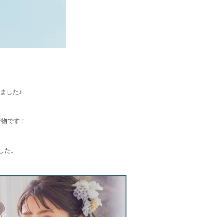
ました♪
着物です！
した。