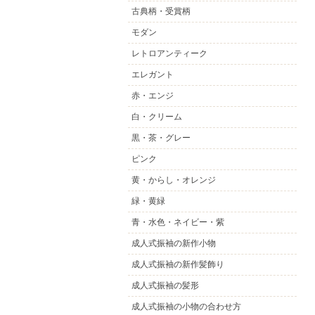
古典柄・受賞柄
モダン
レトロアンティーク
エレガント
赤・エンジ
白・クリーム
黒・茶・グレー
ピンク
黄・からし・オレンジ
緑・黄緑
青・水色・ネイビー・紫
成人式振袖の新作小物
成人式振袖の新作髪飾り
成人式振袖の髪形
成人式振袖の小物の合わせ方