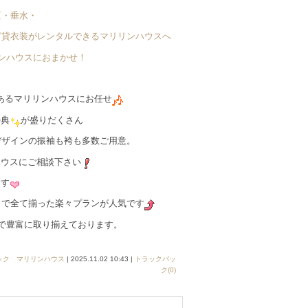
区・垂水・
ど貸衣装がレンタルできるマリリンハウスへ
リンハウスにおまかせ！
あるマリリンハウスにお任せ
特典
が盛りだくさん
デザインの振袖も袴も多数ご用意。
ハウスにご相談下さい
ます
容まで全て揃った楽々プランが人気です
まで豊富に取り揃えております。
ック マリリンハウス
| 2025.11.02 10:43 |
トラックバッ
ク(0)