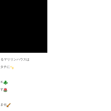
きるマリリンハウスは
カタチに
ＯＫ
ます
いませ