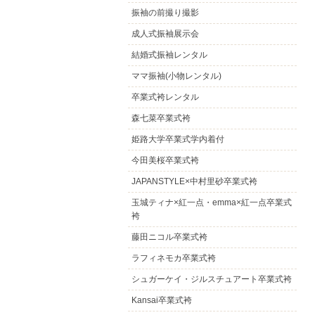
振袖の前撮り撮影
成人式振袖展示会
結婚式振袖レンタル
ママ振袖(小物レンタル)
卒業式袴レンタル
森七菜卒業式袴
姫路大学卒業式学内着付
今田美桜卒業式袴
JAPANSTYLE×中村里砂卒業式袴
玉城ティナ×紅一点・emma×紅一点卒業式
袴
藤田ニコル卒業式袴
ラフィネモカ卒業式袴
シュガーケイ・ジルスチュアート卒業式袴
Kansai卒業式袴