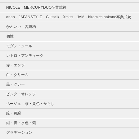
NICOLE・MERCURYDUO卒業式袴
anan・JAPANSTYLE・Gil’stalk・Xmiss・JAM・hiromichinakano卒業式袴
かわいい・古典柄
個性
モダン・クール
レトロ・アンティーク
赤・エンジ
白・クリーム
黒・グレー
ピンク・オレンジ
ベージュ・茶・黄色・からし
緑・黄緑
紺・青・水色・紫
グラデーション