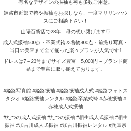
有名なデザインの振袖も袴も多数ご用意。
姫路市近郊で袴や振袖をお探しなら、一度マリリンハウ
スにご相談下さい！
山陽百貨店で28年、母の想い繋げます♡
成人式振袖500点・卒業式袴＆着物800点・前撮り写真・
当日の美容まで全て揃った楽々プランが人気です⤴
ドレスは7～23号までサイズ豊富 5,000円～ブランド商
品まで豊富に取り揃えております。
#姫路写真館 #姫路振袖 #姫路振袖成人式 #姫路フォトス
タジオ #姫路振袖レンタル #姫路卒業式袴 #赤穂振袖 #
赤穂成人式振袖
#たつの成人式振袖 #たつの振袖 #相生成人式振袖 #相生
振袖 #加古川成人式振袖 #加古川振袖レンタル #兵庫県