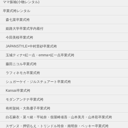
ママ振袖(小物レンタル)
卒業式袴レンタル
森七菜卒業式袴
姫路大学卒業式学内着付
今田美桜卒業式袴
JAPANSTYLE×中村里砂卒業式袴
玉城ティナ×紅一点・emma×紅一点卒業式袴
藤田ニコル卒業式袴
ラフィネモカ卒業式袴
シュガーケイ・ジルスチュアート卒業式袴
Kansai卒業式袴
モダンアンテナ卒業式袴
有村架純・大島優子卒業式袴
白石麻衣・菜々緒・平祐奈・假屋崎省吾・山本美月・山本彩卒業式袴
スザンヌ・押切もえ・トリンドル玲奈・南明奈・ベッキー卒業式袴