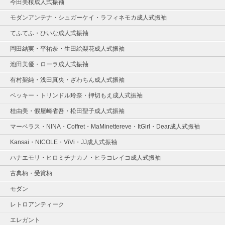
今田美桜成人式振袖
モダンアンテナ・シュガーケイ・ラフィネモカ成人式振袖
てふてふ・ひいな成人式振袖
岡田結実・平祐奈・生田絵梨花成人式振袖
池田美優・ローラ成人式振袖
有村架純・浅田真央・ざわちん成人式振袖
ベッキー・トリンドル玲奈・押切もえ成人式振袖
桂由美・假屋崎省吾・松田聖子成人式振袖
マーベラス・NINA・Coffret・MaMinettereve・ItGirl・Dear成人式振袖
Kansai・NICOLE・ViVi・JJ成人式振袖
ハナエモリ・ヒロミチナカノ・ヒラコレイコ成人式振袖
古典柄・受賞柄
モダン
レトロアンティーク
エレガント