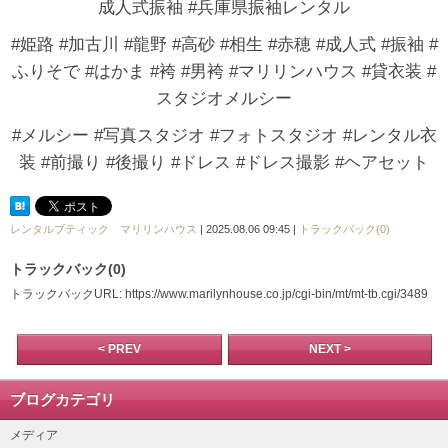
成人式振袖 #兵庫県振袖レンタル
#姫路 #加古川 #龍野 #高砂 #相生 #赤穂 #成人式 #振袖 #
ふりそで #はかま #袴 #男袴 #マリリンハウス #貸衣装 #
スタジオメルシー
#メルシー #写真スタジオ #フォトスタジオ #レンタル衣
装 #前撮り #後撮り #ドレス #ドレス撮影 #ヘアセット
レンタルブティック マリリンハウス
| 2025.08.06 09:45 |
トラックバック(0)
トラックバック(0)
トラックバックURL: https://www.marilynhouse.co.jp/cgi-bin/mt/mt-tb.cgi/3489
< PREV
NEXT >
ブログカテゴリ
メディア