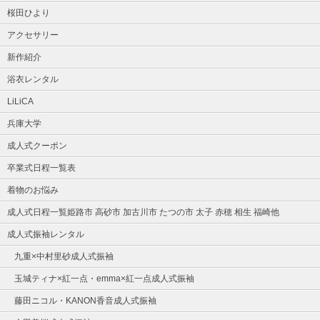
桜田ひより
アクセサリー
新作紹介
浴衣レンタル
LiLiCA
兵庫大学
成人式クーポン
卒業式日程一覧表
着物のお悩み
成人式日程一覧姫路市 高砂市 加古川市 たつの市 太子 赤穂 相生 福崎他
成人式振袖レンタル
九重×中村里砂成人式振袖
玉城ティナ×紅一点・emma×紅一点成人式振袖
藤田ニコル・KANON香音成人式振袖