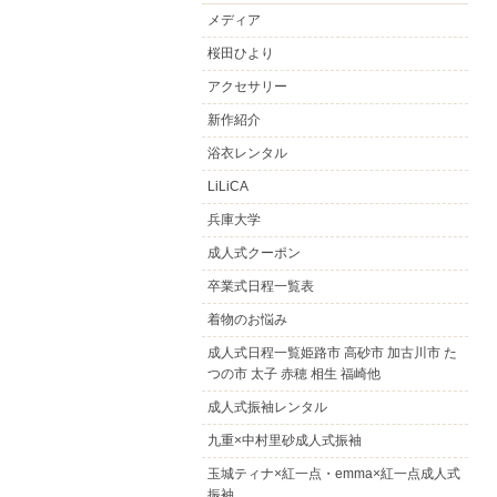
メディア
桜田ひより
アクセサリー
新作紹介
浴衣レンタル
LiLiCA
兵庫大学
成人式クーポン
卒業式日程一覧表
着物のお悩み
成人式日程一覧姫路市 高砂市 加古川市 た
つの市 太子 赤穂 相生 福崎他
成人式振袖レンタル
九重×中村里砂成人式振袖
玉城ティナ×紅一点・emma×紅一点成人式
振袖