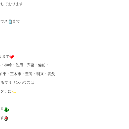
示しております
ハウス
まで
ります
郡・神﨑・佐用・宍粟・備前・
加東・三木市・豊岡・朝来・養父
きるマリリンハウスは
カタチに
ＯＫ
ます