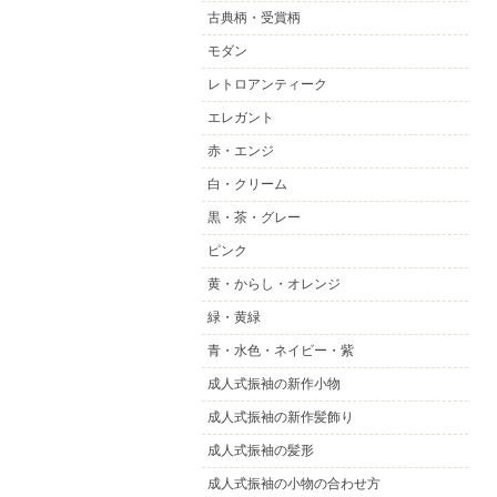
古典柄・受賞柄
モダン
レトロアンティーク
エレガント
赤・エンジ
白・クリーム
黒・茶・グレー
ピンク
黄・からし・オレンジ
緑・黄緑
青・水色・ネイビー・紫
成人式振袖の新作小物
成人式振袖の新作髪飾り
成人式振袖の髪形
成人式振袖の小物の合わせ方