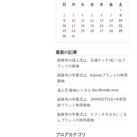
日
月
火
水
木
金
土
1
2
3
4
5
6
7
8
9
10
11
12
13
14
15
16
17
18
19
20
21
22
23
24
25
26
27
28
29
30
31
最新の記事
姫路市の成人式は、玉城ティナ×紅一点ブ
ランドの振袖
姫路市の卒業式は、Kansaiブランドの袴用
着物
成人式 振袖レンタル Ma Minette reve
姫路市の卒業式は、JAPANSTYLE×中村里
砂ブランド袴用着物
姫路市の卒業式は、ラフィネモカ＆にこる
んブランドの袴用着物
ブログカテゴリ