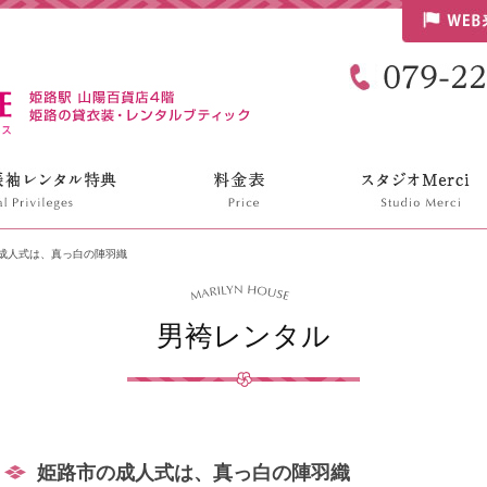
リリンハウス
成人式は、真っ白の陣羽織
男袴レンタル
姫路市の成人式は、真っ白の陣羽織