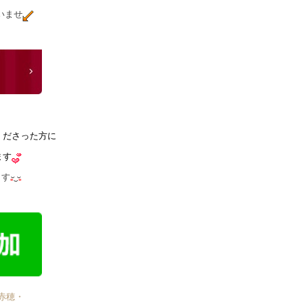
いませ
くださった方に
ます
ます
赤穂・