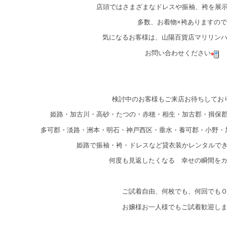
店頭ではさまざまなドレスや振袖、袴を展
多数、お着物×袴ありますので
気になるお客様は、山陽百貨店マリリン
お問い合わせください
検討中のお客様もご来店お待ちしてお
姫路・加古川・高砂・たつの・赤穂・相生・加古郡・揖保
多可郡・淡路・洲本・明石・神戸西区・垂水・養可郡・小野・
姫路で振袖・袴・ドレスなど貸衣装かレンタルで
何度も見返したくなる 幸せの瞬間を
ご試着自由、何枚でも、何回でも
お嬢様お一人様でもご試着歓迎し