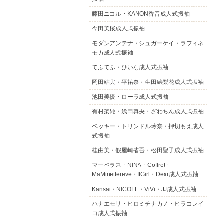
藤田ニコル・KANON香音成人式振袖
今田美桜成人式振袖
モダンアンテナ・シュガーケイ・ラフィネ
モカ成人式振袖
てふてふ・ひいな成人式振袖
岡田結実・平祐奈・生田絵梨花成人式振袖
池田美優・ローラ成人式振袖
有村架純・浅田真央・ざわちん成人式振袖
ベッキー・トリンドル玲奈・押切もえ成人
式振袖
桂由美・假屋崎省吾・松田聖子成人式振袖
マーベラス・NINA・Coffret・
MaMinettereve・ItGirl・Dear成人式振袖
Kansai・NICOLE・ViVi・JJ成人式振袖
ハナエモリ・ヒロミチナカノ・ヒラコレイ
コ成人式振袖