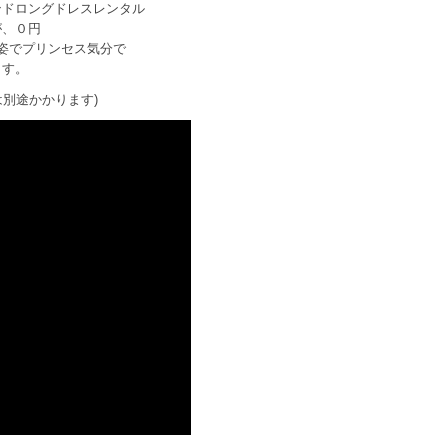
ンドロングドレスレンタル
が、０円
姿でプリンセス気分で
ます。
は別途かかります)