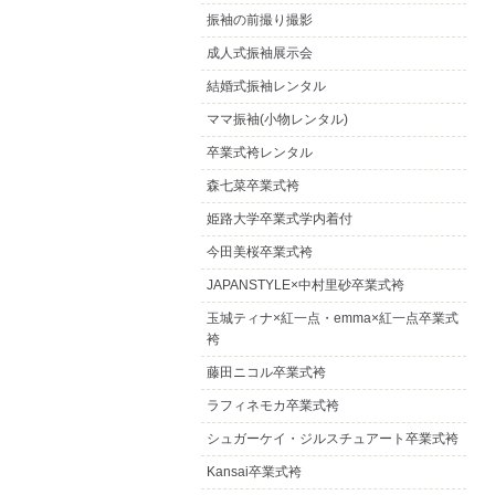
振袖の前撮り撮影
成人式振袖展示会
結婚式振袖レンタル
ママ振袖(小物レンタル)
卒業式袴レンタル
森七菜卒業式袴
姫路大学卒業式学内着付
今田美桜卒業式袴
JAPANSTYLE×中村里砂卒業式袴
玉城ティナ×紅一点・emma×紅一点卒業式
袴
藤田ニコル卒業式袴
ラフィネモカ卒業式袴
シュガーケイ・ジルスチュアート卒業式袴
Kansai卒業式袴