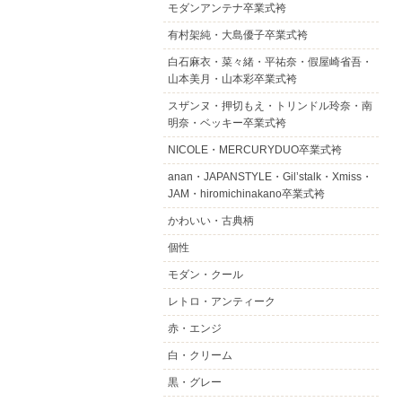
モダンアンテナ卒業式袴
有村架純・大島優子卒業式袴
白石麻衣・菜々緒・平祐奈・假屋崎省吾・
山本美月・山本彩卒業式袴
スザンヌ・押切もえ・トリンドル玲奈・南
明奈・ベッキー卒業式袴
NICOLE・MERCURYDUO卒業式袴
anan・JAPANSTYLE・Gil’stalk・Xmiss・
JAM・hiromichinakano卒業式袴
かわいい・古典柄
個性
モダン・クール
レトロ・アンティーク
赤・エンジ
白・クリーム
黒・グレー