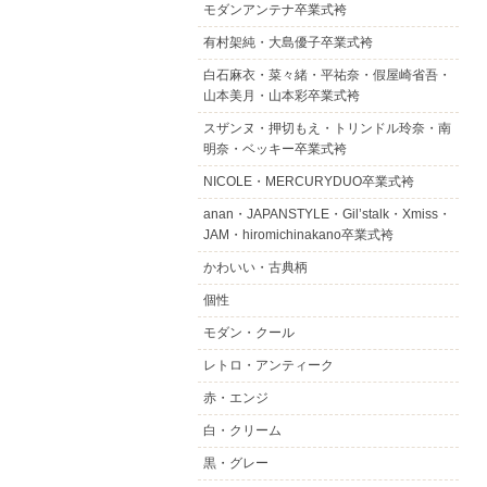
モダンアンテナ卒業式袴
有村架純・大島優子卒業式袴
白石麻衣・菜々緒・平祐奈・假屋崎省吾・
山本美月・山本彩卒業式袴
スザンヌ・押切もえ・トリンドル玲奈・南
明奈・ベッキー卒業式袴
NICOLE・MERCURYDUO卒業式袴
anan・JAPANSTYLE・Gil’stalk・Xmiss・
JAM・hiromichinakano卒業式袴
かわいい・古典柄
個性
モダン・クール
レトロ・アンティーク
赤・エンジ
白・クリーム
黒・グレー