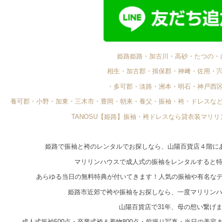
姫路姫路・加古川・高砂・たつの・
相生・加古郡・揖保郡・神﨑・佐用・
・多可郡・淡路・洲本・明石・神戸西
養可郡・小野・加東・三木市・豊岡・朝来・養父・振袖・袴・ドレスな
TANOSU【姫路】振袖・袴ドレスなら貸衣装マリ
姫路で振袖と袴のレンタルでお探しなら、山陽百貨店４階に
マリリンハウスで成人式の振袖をレンタルすると
あらゆる当日の無料特典が付いてきます！人気の振袖や有名な
姫路市近郊で袴や振袖をお探しなら、一度マリリン
山陽百貨店で31年、母の想い繋げ
成人式振袖500点・卒業式袴＆着物800点・前撮り写真・当日の美