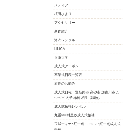
メディア
桜田ひより
アクセサリー
新作紹介
浴衣レンタル
LiLiCA
兵庫大学
成人式クーポン
卒業式日程一覧表
着物のお悩み
成人式日程一覧姫路市 高砂市 加古川市 た
つの市 太子 赤穂 相生 福崎他
成人式振袖レンタル
九重×中村里砂成人式振袖
玉城ティナ×紅一点・emma×紅一点成人式
振袖