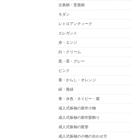
古典柄・受賞柄
モダン
レトロアンティーク
エレガント
赤・エンジ
白・クリーム
黒・茶・グレー
ピンク
黄・からし・オレンジ
緑・黄緑
青・水色・ネイビー・紫
成人式振袖の新作小物
成人式振袖の新作髪飾り
成人式振袖の髪形
成人式振袖の小物の合わせ方