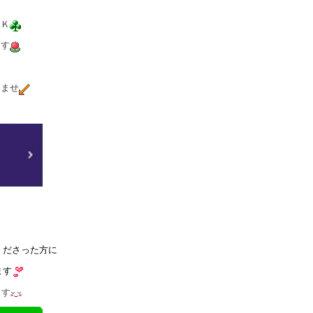
ＯＫ
ます
いませ
くださった方に
ます
ます