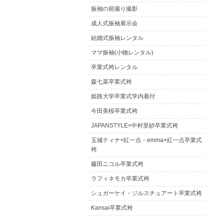
振袖の前撮り撮影
成人式振袖展示会
結婚式振袖レンタル
ママ振袖(小物レンタル)
卒業式袴レンタル
森七菜卒業式袴
姫路大学卒業式学内着付
今田美桜卒業式袴
JAPANSTYLE×中村里砂卒業式袴
玉城ティナ×紅一点・emma×紅一点卒業式
袴
藤田ニコル卒業式袴
ラフィネモカ卒業式袴
シュガーケイ・ジルスチュアート卒業式袴
Kansai卒業式袴