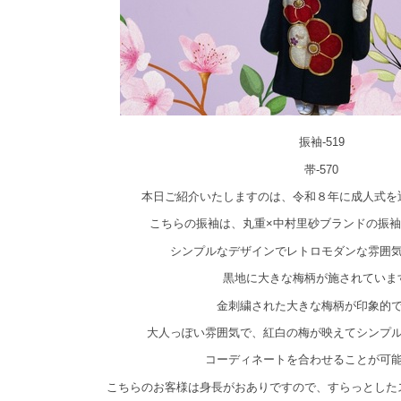
振袖-519
帯-570
本日ご紹介いたしますのは、令和８年に成人式を
こちらの振袖は、丸重×中村里砂ブランドの振
シンプルなデザインでレトロモダンな雰囲
黒地に大きな梅柄が施されていま
金刺繍された大きな梅柄が印象的
大人っぽい雰囲気で、紅白の梅が映えてシンプ
コーディネートを合わせることが可
こちらのお客様は身長がおありですので、すらっとした