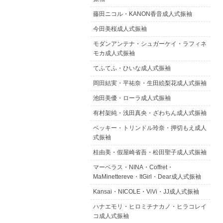
藤田ニコル・KANON香音成人式振袖
今田美桜成人式振袖
モダンアンテナ・シュガーケイ・ラフィネ
モカ成人式振袖
てふてふ・ひいな成人式振袖
岡田結実・平祐奈・生田絵梨花成人式振袖
池田美優・ローラ成人式振袖
有村架純・浅田真央・ざわちん成人式振袖
ベッキー・トリンドル玲奈・押切もえ成人
式振袖
桂由美・假屋崎省吾・松田聖子成人式振袖
マーベラス・NINA・Coffret・
MaMinettereve・ItGirl・Dear成人式振袖
Kansai・NICOLE・ViVi・JJ成人式振袖
ハナエモリ・ヒロミチナカノ・ヒラコレイ
コ成人式振袖