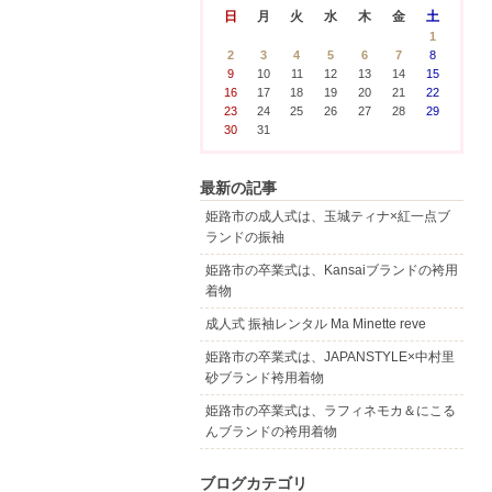
日
月
火
水
木
金
土
1
2
3
4
5
6
7
8
9
10
11
12
13
14
15
16
17
18
19
20
21
22
23
24
25
26
27
28
29
30
31
最新の記事
姫路市の成人式は、玉城ティナ×紅一点ブ
ランドの振袖
姫路市の卒業式は、Kansaiブランドの袴用
着物
成人式 振袖レンタル Ma Minette reve
姫路市の卒業式は、JAPANSTYLE×中村里
砂ブランド袴用着物
姫路市の卒業式は、ラフィネモカ＆にこる
んブランドの袴用着物
ブログカテゴリ