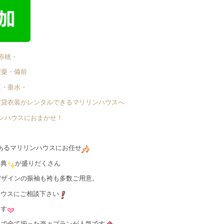
赤穂・
宍粟・備前
区・垂水・
ど貸衣装がレンタルできるマリリンハウスへ
リンハウスにおまかせ！
あるマリリンハウスにお任せ
特典
が盛りだくさん
デザインの振袖も袴も多数ご用意。
ハウスにご相談下さい
ます
容まで全て揃った楽々プランが人気です