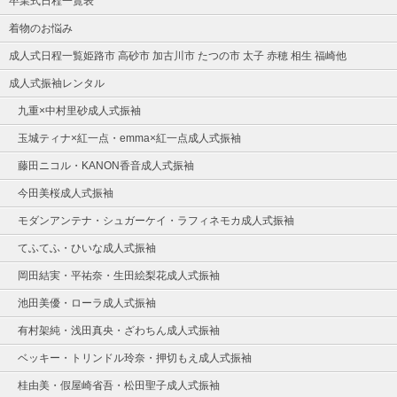
卒業式日程一覧表
着物のお悩み
成人式日程一覧姫路市 高砂市 加古川市 たつの市 太子 赤穂 相生 福崎他
成人式振袖レンタル
九重×中村里砂成人式振袖
玉城ティナ×紅一点・emma×紅一点成人式振袖
藤田ニコル・KANON香音成人式振袖
今田美桜成人式振袖
モダンアンテナ・シュガーケイ・ラフィネモカ成人式振袖
てふてふ・ひいな成人式振袖
岡田結実・平祐奈・生田絵梨花成人式振袖
池田美優・ローラ成人式振袖
有村架純・浅田真央・ざわちん成人式振袖
ベッキー・トリンドル玲奈・押切もえ成人式振袖
桂由美・假屋崎省吾・松田聖子成人式振袖