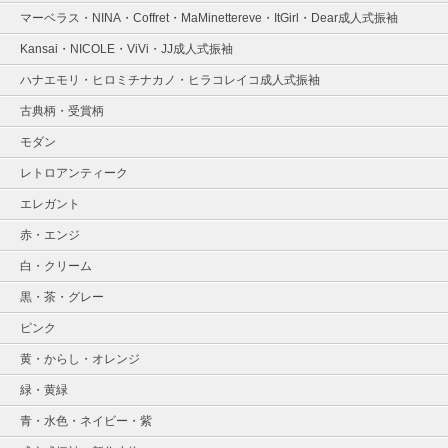
マーベラス・NINA・Coffret・MaMinettereve・ItGirl・Dear成人式振袖
Kansai・NICOLE・ViVi・JJ成人式振袖
ハナエモリ・ヒロミチナカノ・ヒラコレイコ成人式振袖
古典柄・受賞柄
モダン
レトロアンティーク
エレガント
赤・エンジ
白・クリーム
黒・茶・グレー
ピンク
黄・からし・オレンジ
緑・黄緑
青・水色・ネイビー・紫