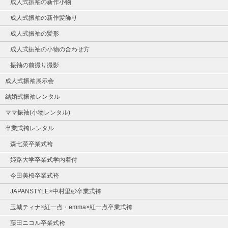
成人式振袖の新作小物
成人式振袖の新作髪飾り
成人式振袖の髪形
成人式振袖の小物の合わせ方
振袖の前撮り撮影
成人式振袖展示会
結婚式振袖レンタル
ママ振袖(小物レンタル)
卒業式袴レンタル
森七菜卒業式袴
姫路大学卒業式学内着付
今田美桜卒業式袴
JAPANSTYLE×中村里砂卒業式袴
玉城ティナ×紅一点・emma×紅一点卒業式袴
藤田ニコル卒業式袴