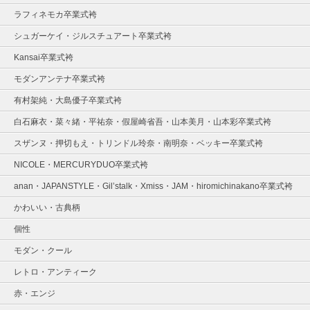
ラフィネモカ卒業式袴
シュガーケイ・ジルスチュアート卒業式袴
Kansai卒業式袴
モダンアンテナ卒業式袴
有村架純・大島優子卒業式袴
白石麻衣・菜々緒・平祐奈・假屋崎省吾・山本美月・山本彩卒業式袴
スザンヌ・押切もえ・トリンドル玲奈・南明奈・ベッキー卒業式袴
NICOLE・MERCURYDUO卒業式袴
anan・JAPANSTYLE・Gil’stalk・Xmiss・JAM・hiromichinakano卒業式袴
かわいい・古典柄
個性
モダン・クール
レトロ・アンティーク
赤・エンジ