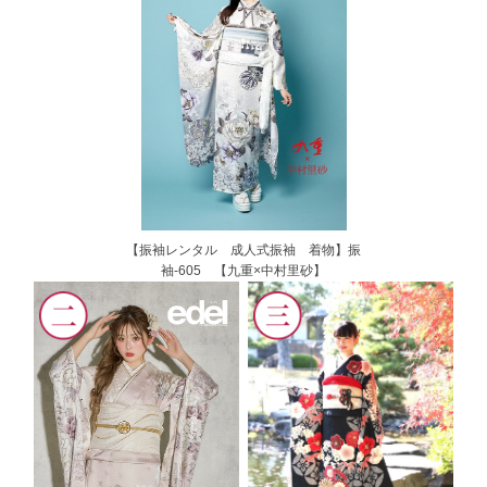
【振袖レンタル 成人式振袖 着物】振
袖-605 【九重×中村里砂】