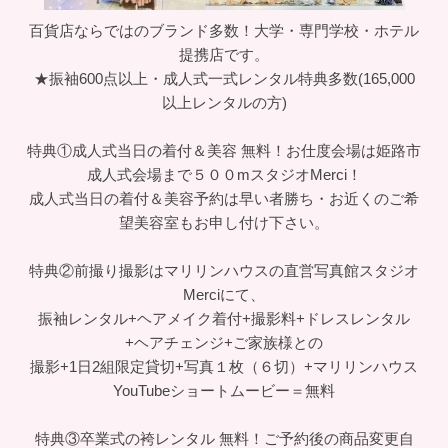
百貨店ならではのブランド多数！大学・専門学校・ホテル
提携店です。
★振袖600点以上・成人式一式レンタル特典多数(165,000
以上レンタルの方)
特典①成人式当日の着付＆美容 無料！お仕度会場は姫路市
成人式会場まで５００mスタジオMerci！
成人式当日の着付＆美容予約は早い者勝ち・お近くのご希
望美容室もお申し付け下さい。
特典②前撮り撮影はマリリンハウスの直営写真館スタジオ
Merciにて、
振袖レンタル+ヘアメイク着付+撮影料+ドレスレンタル
+ヘアチェンジ+ご家族様との
撮影+1日2組限定貸切+写真１枚（６切）+マリリンハウス
YouTubeショートムービー＝無料
特典③卒業式の袴レンタル 無料！ご予約後の商品変更自