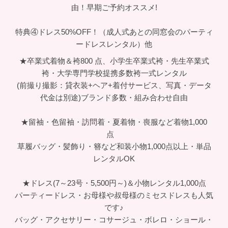
由！早期ご予約オススメ!
特典④ドレス50%OFF！（成人式あとの同窓会のパーティ
ードレスレンタル）他
★卒業式着物＆袴800 点、小学生卒業式袴・先生卒業式
袴・大学専門学校提携多数袴一式レンタル
(前撮り撮影：貸衣装+ヘア+着付サービス、写真・データ
代金は別途)ブランド多数・組み合わせ自由
★留袖・色留袖・訪問着・夏着物・喪服など着物1,000
点
草履バッグ・髪飾り・簪など和装小物1,000点以上・単品
レンタルOK
★ドレス(7～23号・5,500円～)＆小物レンタル1,000点
パーティードレス・お母様や叔母様のミセスドレスも人気
です♪
バッグ・アクセサリー・コサージュ・ボレロ・ショール・