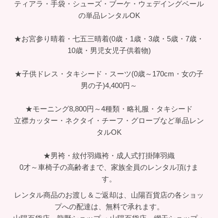
ティアラ・手袋・シューズ・ブーケ・ウェデイングベール
の単品レンタルOK
★お宮参り晴着・七五三晴着(0歳・1歳・3歳・5歳・7歳・
10歳・男児女児子供着物)
★子供ドレス・タキシード・スーツ(0歳～170cm・女の子
男の子)4,400円～
★モーニング8,800円～4種類・略礼服・タキシード
立襟カッター・ネクタイ・チーフ・グローブなど単品レン
タルOK
★男袴・紋付羽織袴・成人式打掛陣羽織
0才～車椅子の高齢者まで、家族全員のレンタル頂けま
す。
レンタル商品のお渡し＆ご返却は、山陽百貨店の各ショッ
プへの配達は、無料で承れます。