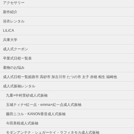
アクセサリー
新作紹介
浴衣レンタル
LiLiCA
兵庫大学
成人式クーポン
卒業式日程一覧表
着物のお悩み
成人式日程一覧姫路市 高砂市 加古川市 たつの市 太子 赤穂 相生 福崎他
成人式振袖レンタル
九重×中村里砂成人式振袖
玉城ティナ×紅一点・emma×紅一点成人式振袖
藤田ニコル・KANON香音成人式振袖
今田美桜成人式振袖
モダンアンテナ・シュガーケイ・ラフィネモカ成人式振袖