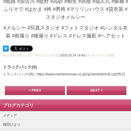
#姫路 #加古川 #龍野 #高砂 #相生 #赤穂 #成人式 #振袖 #
ふりそで #はかま #袴 #男袴 #マリリンハウス #貸衣装 #
スタジオメルシー
#メルシー #写真スタジオ #フォトスタジオ #レンタル衣
装 #前撮り #後撮り #ドレス #ドレス撮影 #ヘアセット
レンタルブティック マリリンハウス
| 2025.03.24 14:40 |
トラックバック(0)
トラックバック(0)
トラックバックURL: https://www.marilynhouse.co.jp/cgi-bin/mt/mt-tb.cgi/3522
< PREV
NEXT >
ブログカテゴリ
メディア
桜田ひより