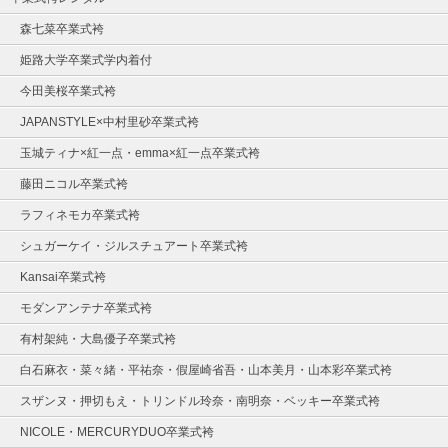
森七菜卒業式袴
姫路大学卒業式学内着付
今田美桜卒業式袴
JAPANSTYLE×中村里砂卒業式袴
玉城ティナ×紅一点・emma×紅一点卒業式袴
藤田ニコル卒業式袴
ラフィネモカ卒業式袴
シュガーケイ・ジルスチュアート卒業式袴
Kansai卒業式袴
モダンアンテナ卒業式袴
有村架純・大島優子卒業式袴
白石麻衣・菜々緒・平祐奈・假屋崎省吾・山本美月・山本彩卒業式袴
スザンヌ・押切もえ・トリンドル玲奈・南明奈・ベッキー卒業式袴
NICOLE・MERCURYDUO卒業式袴