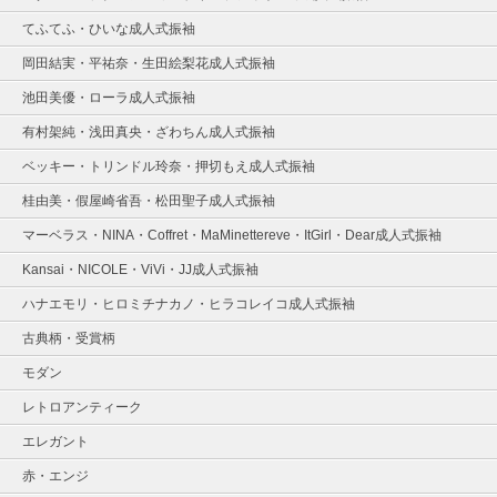
てふてふ・ひいな成人式振袖
岡田結実・平祐奈・生田絵梨花成人式振袖
池田美優・ローラ成人式振袖
有村架純・浅田真央・ざわちん成人式振袖
ベッキー・トリンドル玲奈・押切もえ成人式振袖
桂由美・假屋崎省吾・松田聖子成人式振袖
マーベラス・NINA・Coffret・MaMinettereve・ItGirl・Dear成人式振袖
Kansai・NICOLE・ViVi・JJ成人式振袖
ハナエモリ・ヒロミチナカノ・ヒラコレイコ成人式振袖
古典柄・受賞柄
モダン
レトロアンティーク
エレガント
赤・エンジ