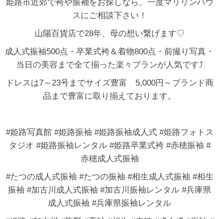
姫路市近郊で袴や振袖をお探しなら、一度マリリンハウ
スにご相談下さい！
山陽百貨店で28年、母の想い繋げます♡
成人式振袖500点・卒業式袴＆着物800点・前撮り写真・
当日の美容まで全て揃った楽々プランが人気です⤴
ドレスは7～23号までサイズ豊富 5,000円～ブランド商
品まで豊富に取り揃えております。
#姫路写真館 #姫路振袖 #姫路振袖成人式 #姫路フォトス
タジオ #姫路振袖レンタル #姫路卒業式袴 #赤穂振袖 #
赤穂成人式振袖
#たつの成人式振袖 #たつの振袖 #相生成人式振袖 #相生
振袖 #加古川成人式振袖 #加古川振袖レンタル #兵庫県
成人式振袖 #兵庫県振袖レンタル