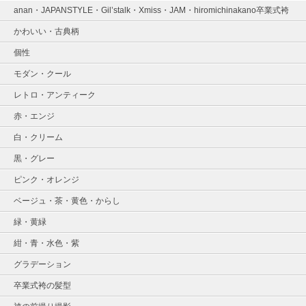
anan・JAPANSTYLE・Gil’stalk・Xmiss・JAM・hiromichinakano卒業式袴
かわいい・古典柄
個性
モダン・クール
レトロ・アンティーク
赤・エンジ
白・クリーム
黒・グレー
ピンク・オレンジ
ベージュ・茶・黄色・からし
緑・黄緑
紺・青・水色・紫
グラデーション
卒業式袴の髪型