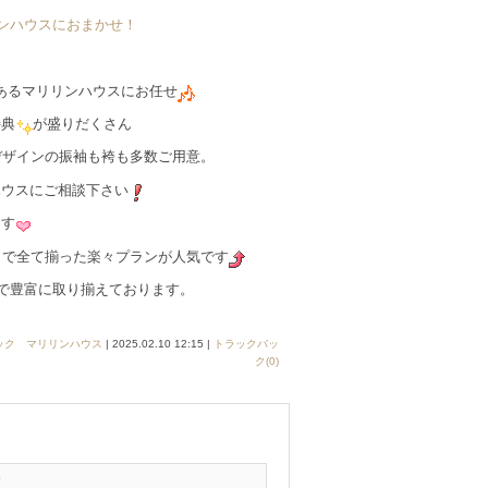
リンハウスにおまかせ！
あるマリリンハウスにお任せ
特典
が盛りだくさん
デザインの振袖も袴も多数ご用意。
ハウスにご相談下さい
ます
容まで全て揃った楽々プランが人気です
まで豊富に取り揃えております。
ック マリリンハウス
| 2025.02.10 12:15 |
トラックバッ
ク(0)
9