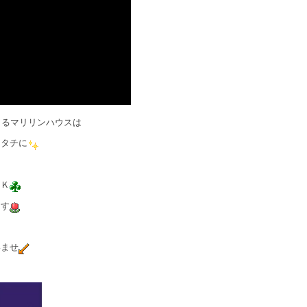
きるマリリンハウスは
カタチに
ＯＫ
ます
いませ