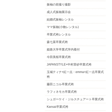
振袖の前撮り撮影
成人式振袖展示会
結婚式振袖レンタル
ママ振袖(小物レンタル)
卒業式袴レンタル
森七菜卒業式袴
姫路大学卒業式学内着付
今田美桜卒業式袴
JAPANSTYLE×中村里砂卒業式袴
玉城ティナ×紅一点・emma×紅一点卒業式
袴
藤田ニコル卒業式袴
ラフィネモカ卒業式袴
シュガーケイ・ジルスチュアート卒業式袴
Kansai卒業式袴