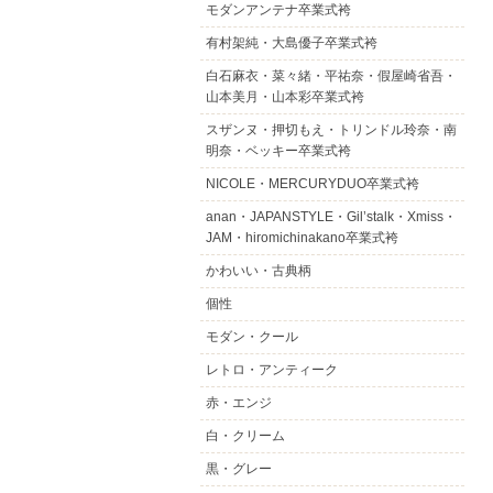
モダンアンテナ卒業式袴
有村架純・大島優子卒業式袴
白石麻衣・菜々緒・平祐奈・假屋崎省吾・
山本美月・山本彩卒業式袴
スザンヌ・押切もえ・トリンドル玲奈・南
明奈・ベッキー卒業式袴
NICOLE・MERCURYDUO卒業式袴
anan・JAPANSTYLE・Gil’stalk・Xmiss・
JAM・hiromichinakano卒業式袴
かわいい・古典柄
個性
モダン・クール
レトロ・アンティーク
赤・エンジ
白・クリーム
黒・グレー