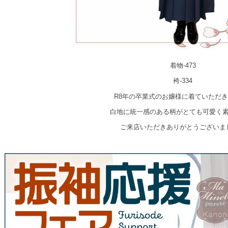
着物-473
袴-334
R8年の卒業式のお嬢様に着ていただき
白地に統一感のある柄がとても可愛く
ご来店いただきありがとうございま