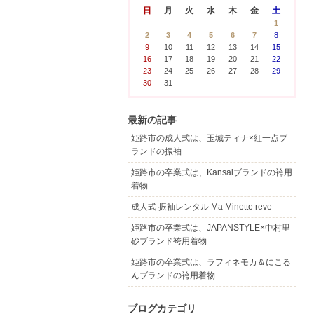
日
月
火
水
木
金
土
1
2
3
4
5
6
7
8
9
10
11
12
13
14
15
16
17
18
19
20
21
22
23
24
25
26
27
28
29
30
31
最新の記事
姫路市の成人式は、玉城ティナ×紅一点ブ
ランドの振袖
姫路市の卒業式は、Kansaiブランドの袴用
着物
成人式 振袖レンタル Ma Minette reve
姫路市の卒業式は、JAPANSTYLE×中村里
砂ブランド袴用着物
姫路市の卒業式は、ラフィネモカ＆にこる
んブランドの袴用着物
ブログカテゴリ