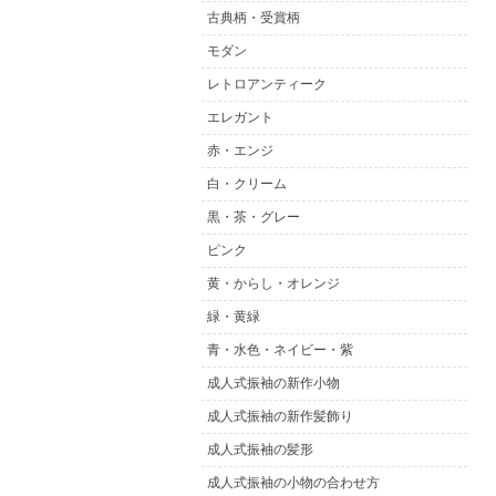
古典柄・受賞柄
モダン
レトロアンティーク
エレガント
赤・エンジ
白・クリーム
黒・茶・グレー
ピンク
黄・からし・オレンジ
緑・黄緑
青・水色・ネイビー・紫
成人式振袖の新作小物
成人式振袖の新作髪飾り
成人式振袖の髪形
成人式振袖の小物の合わせ方