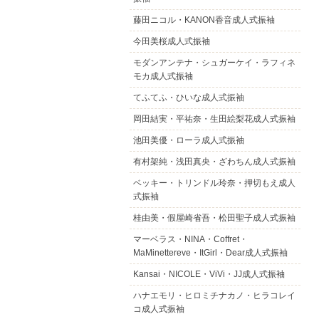
藤田ニコル・KANON香音成人式振袖
今田美桜成人式振袖
モダンアンテナ・シュガーケイ・ラフィネ
モカ成人式振袖
てふてふ・ひいな成人式振袖
岡田結実・平祐奈・生田絵梨花成人式振袖
池田美優・ローラ成人式振袖
有村架純・浅田真央・ざわちん成人式振袖
ベッキー・トリンドル玲奈・押切もえ成人
式振袖
桂由美・假屋崎省吾・松田聖子成人式振袖
マーベラス・NINA・Coffret・
MaMinettereve・ItGirl・Dear成人式振袖
Kansai・NICOLE・ViVi・JJ成人式振袖
ハナエモリ・ヒロミチナカノ・ヒラコレイ
コ成人式振袖