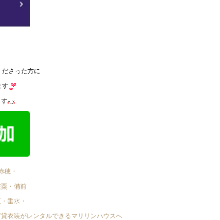
くださった方に
ます
ます
赤穂・
宍粟・備前
区・垂水・
ど貸衣装がレンタルできるマリリンハウスへ