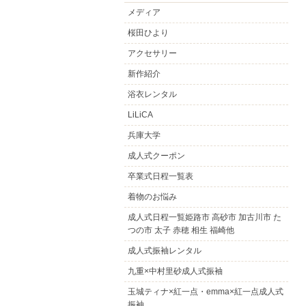
メディア
桜田ひより
アクセサリー
新作紹介
浴衣レンタル
LiLiCA
兵庫大学
成人式クーポン
卒業式日程一覧表
着物のお悩み
成人式日程一覧姫路市 高砂市 加古川市 た
つの市 太子 赤穂 相生 福崎他
成人式振袖レンタル
九重×中村里砂成人式振袖
玉城ティナ×紅一点・emma×紅一点成人式
振袖