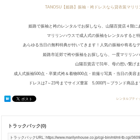
TANOSU【姫路】振袖・袴ドレスなら貸衣装マリ
姫路で振袖と袴のレンタルでお探しなら、山陽百貨店４階に
マリリンハウスで成人式の振袖をレンタルすると
あらゆる当日の無料特典が付いてきます！人気の振袖や有名な
姫路市近郊で袴や振袖をお探しなら、一度マリリン
山陽百貨店で31年、母の想い繋げ
成人式振袖500点・卒業式袴＆着物800点・前撮り写真・当日の美
ドレスは7～23号までサイズ豊富 5,000円～ブランド商品
レンタルブティ
トラックバック(0)
トラックバックURL: https://www.marilynhouse.co.jp/cgi-bin/mt/mt-tb.cgi/360