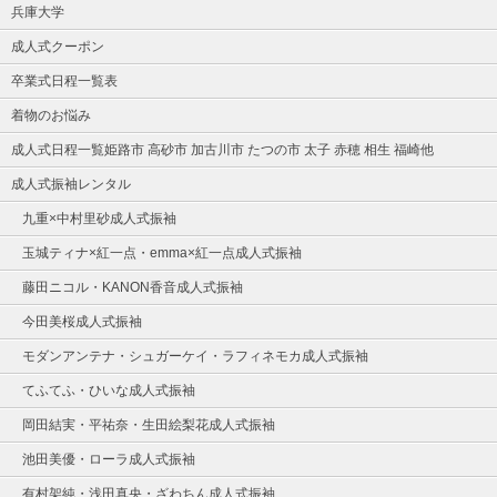
兵庫大学
成人式クーポン
卒業式日程一覧表
着物のお悩み
成人式日程一覧姫路市 高砂市 加古川市 たつの市 太子 赤穂 相生 福崎他
成人式振袖レンタル
九重×中村里砂成人式振袖
玉城ティナ×紅一点・emma×紅一点成人式振袖
藤田ニコル・KANON香音成人式振袖
今田美桜成人式振袖
モダンアンテナ・シュガーケイ・ラフィネモカ成人式振袖
てふてふ・ひいな成人式振袖
岡田結実・平祐奈・生田絵梨花成人式振袖
池田美優・ローラ成人式振袖
有村架純・浅田真央・ざわちん成人式振袖