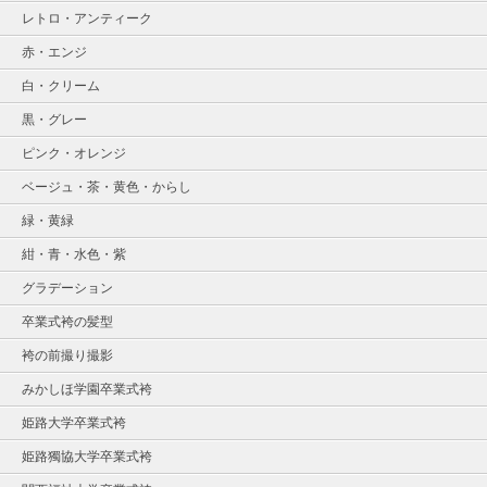
レトロ・アンティーク
赤・エンジ
白・クリーム
黒・グレー
ピンク・オレンジ
ベージュ・茶・黄色・からし
緑・黄緑
紺・青・水色・紫
グラデーション
卒業式袴の髪型
袴の前撮り撮影
みかしほ学園卒業式袴
姫路大学卒業式袴
姫路獨協大学卒業式袴