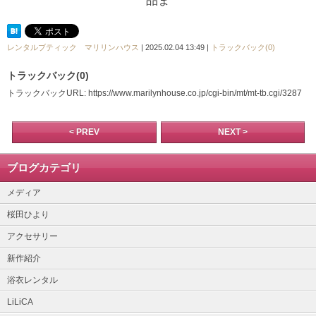
品ま
レンタルブティック マリリンハウス
| 2025.02.04 13:49 |
トラックバック(0)
トラックバック(0)
トラックバックURL: https://www.marilynhouse.co.jp/cgi-bin/mt/mt-tb.cgi/3287
< PREV
NEXT >
ブログカテゴリ
メディア
桜田ひより
アクセサリー
新作紹介
浴衣レンタル
LiLiCA