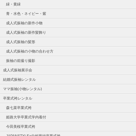
緑・黄緑
青・水色・ネイビー・紫
成人式振袖の新作小物
成人式振袖の新作髪飾り
成人式振袖の髪形
成人式振袖の小物の合わせ方
振袖の前撮り撮影
成人式振袖展示会
結婚式振袖レンタル
ママ振袖(小物レンタル)
卒業式袴レンタル
森七菜卒業式袴
姫路大学卒業式学内着付
今田美桜卒業式袴
JAPANSTYLE×中村里砂卒業式袴