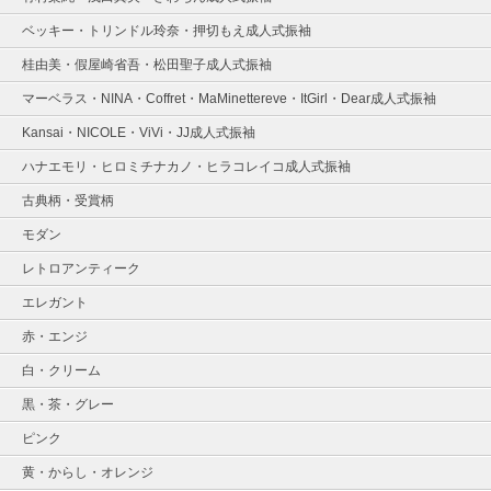
ベッキー・トリンドル玲奈・押切もえ成人式振袖
桂由美・假屋崎省吾・松田聖子成人式振袖
マーベラス・NINA・Coffret・MaMinettereve・ItGirl・Dear成人式振袖
Kansai・NICOLE・ViVi・JJ成人式振袖
ハナエモリ・ヒロミチナカノ・ヒラコレイコ成人式振袖
古典柄・受賞柄
モダン
レトロアンティーク
エレガント
赤・エンジ
白・クリーム
黒・茶・グレー
ピンク
黄・からし・オレンジ