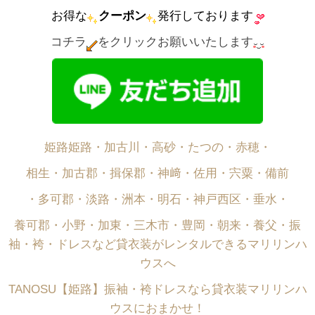
お得な
クーポン
発行しております
コチラ
をクリックお願いいたします
姫路姫路・加古川・高砂・たつの・赤穂・
相生・加古郡・揖保郡・神﨑・佐用・宍粟・備前
・多可郡・淡路・洲本・明石・神戸西区・垂水・
養可郡・小野・加東・三木市・豊岡・朝来・養父・振
袖・袴・ドレスなど貸衣装がレンタルできるマリリンハ
ウスへ
TANOSU【姫路】振袖・袴ドレスなら貸衣装マリリンハ
ウスにおまかせ！