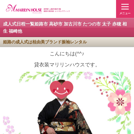
成人式日程一覧姫路市 高砂市 加古川市 たつの市 太子 赤穂 相
生 福崎他
姫路の成人式は桂由美ブランド振袖レンタル
こんにちは(^^♪
貸衣装マリリンハウスです。