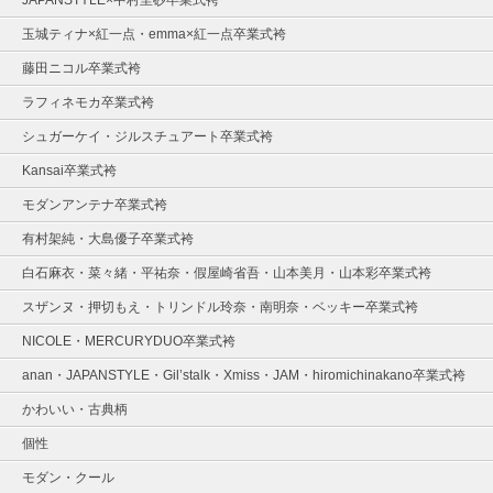
玉城ティナ×紅一点・emma×紅一点卒業式袴
藤田ニコル卒業式袴
ラフィネモカ卒業式袴
シュガーケイ・ジルスチュアート卒業式袴
Kansai卒業式袴
モダンアンテナ卒業式袴
有村架純・大島優子卒業式袴
白石麻衣・菜々緒・平祐奈・假屋崎省吾・山本美月・山本彩卒業式袴
スザンヌ・押切もえ・トリンドル玲奈・南明奈・ベッキー卒業式袴
NICOLE・MERCURYDUO卒業式袴
anan・JAPANSTYLE・Gil’stalk・Xmiss・JAM・hiromichinakano卒業式袴
かわいい・古典柄
個性
モダン・クール