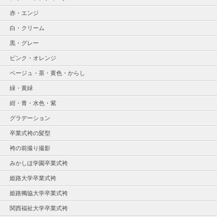
赤・エンジ
白・クリーム
黒・グレー
ピンク・オレンジ
ベージュ・茶・黄色・からし
緑・黄緑
紺・青・水色・紫
グラデーション
卒業式袴の髪型
袴の前撮り撮影
みかしほ学園卒業式袴
姫路大学卒業式袴
姫路獨協大学卒業式袴
関西福祉大学卒業式袴