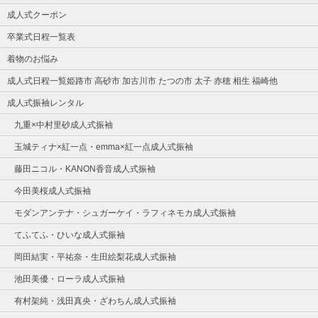
成人式クーポン
卒業式日程一覧表
着物のお悩み
成人式日程一覧姫路市 高砂市 加古川市 たつの市 太子 赤穂 相生 福崎他
成人式振袖レンタル
九重×中村里砂成人式振袖
玉城ティナ×紅一点・emma×紅一点成人式振袖
藤田ニコル・KANON香音成人式振袖
今田美桜成人式振袖
モダンアンテナ・シュガーケイ・ラフィネモカ成人式振袖
てふてふ・ひいな成人式振袖
岡田結実・平祐奈・生田絵梨花成人式振袖
池田美優・ローラ成人式振袖
有村架純・浅田真央・ざわちん成人式振袖