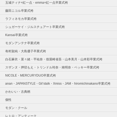
玉城ティナ×紅一点・emma×紅一点卒業式袴
藤田ニコル卒業式袴
ラフィネモカ卒業式袴
シュガーケイ・ジルスチュアート卒業式袴
Kansai卒業式袴
モダンアンテナ卒業式袴
有村架純・大島優子卒業式袴
白石麻衣・菜々緒・平祐奈・假屋崎省吾・山本美月・山本彩卒業式袴
スザンヌ・押切もえ・トリンドル玲奈・南明奈・ベッキー卒業式袴
NICOLE・MERCURYDUO卒業式袴
anan・JAPANSTYLE・Gil’stalk・Xmiss・JAM・hiromichinakano卒業式袴
かわいい・古典柄
個性
モダン・クール
レトロ・アンティーク