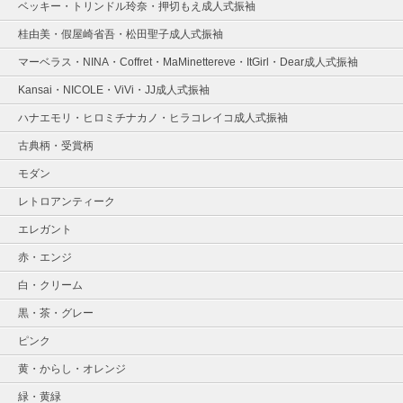
ベッキー・トリンドル玲奈・押切もえ成人式振袖
桂由美・假屋崎省吾・松田聖子成人式振袖
マーベラス・NINA・Coffret・MaMinettereve・ItGirl・Dear成人式振袖
Kansai・NICOLE・ViVi・JJ成人式振袖
ハナエモリ・ヒロミチナカノ・ヒラコレイコ成人式振袖
古典柄・受賞柄
モダン
レトロアンティーク
エレガント
赤・エンジ
白・クリーム
黒・茶・グレー
ピンク
黄・からし・オレンジ
緑・黄緑