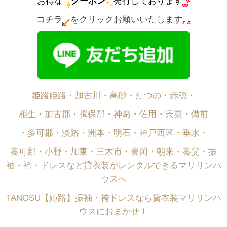
お得な
クーポン
発行しております
コチラ
をクリックお願いいたします
姫路姫路・加古川・高砂・たつの・赤穂・
相生・加古郡・揖保郡・神﨑・佐用・宍粟・備前
・多可郡・淡路・洲本・明石・神戸西区・垂水・
養可郡・小野・加東・三木市・豊岡・朝来・養父・振
袖・袴・ドレスなど貸衣装がレンタルできるマリリンハ
ウスへ
TANOSU【姫路】振袖・袴ドレスなら貸衣装マリリンハ
ウスにおまかせ！