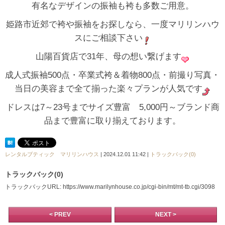
有名なデザインの振袖も袴も多数ご用意。
姫路市近郊で袴や振袖をお探しなら、一度マリリンハウ
スにご相談下さい
山陽百貨店で31年、母の想い繋げます
成人式振袖500点・卒業式袴＆着物800点・前撮り写真・
当日の美容まで全て揃った楽々プランが人気です
ドレスは7～23号までサイズ豊富 5,000円～ブランド商
品まで豊富に取り揃えております。
レンタルブティック マリリンハウス
| 2024.12.01 11:42 |
トラックバック(0)
トラックバック(0)
トラックバックURL: https://www.marilynhouse.co.jp/cgi-bin/mt/mt-tb.cgi/3098
< PREV
NEXT >