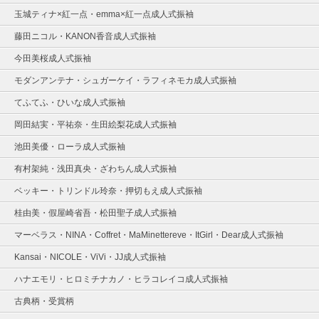
玉城ティナ×紅一点・emma×紅一点成人式振袖
藤田ニコル・KANON香音成人式振袖
今田美桜成人式振袖
モダンアンテナ・シュガーケイ・ラフィネモカ成人式振袖
てふてふ・ひいな成人式振袖
岡田結実・平祐奈・生田絵梨花成人式振袖
池田美優・ローラ成人式振袖
有村架純・浅田真央・ざわちん成人式振袖
ベッキー・トリンドル玲奈・押切もえ成人式振袖
桂由美・假屋崎省吾・松田聖子成人式振袖
マーベラス・NINA・Coffret・MaMinettereve・ItGirl・Dear成人式振袖
Kansai・NICOLE・ViVi・JJ成人式振袖
ハナエモリ・ヒロミチナカノ・ヒラコレイコ成人式振袖
古典柄・受賞柄