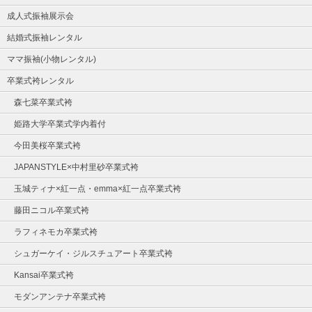
成人式振袖展示会
結婚式振袖レンタル
ママ振袖(小物レンタル)
卒業式袴レンタル
森七菜卒業式袴
姫路大学卒業式学内着付
今田美桜卒業式袴
JAPANSTYLE×中村里砂卒業式袴
玉城ティナ×紅一点・emma×紅一点卒業式袴
藤田ニコル卒業式袴
ラフィネモカ卒業式袴
シュガーケイ・ジルスチュアート卒業式袴
Kansai卒業式袴
モダンアンテナ卒業式袴