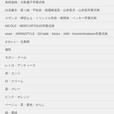
有村架純・大島優子卒業式袴
白石麻衣・菜々緒・平祐奈・假屋崎省吾・山本美月・山本彩卒業式袴
スザンヌ・押切もえ・トリンドル玲奈・南明奈・ベッキー卒業式袴
NICOLE・MERCURYDUO卒業式袴
anan・JAPANSTYLE・Gil’stalk・Xmiss・JAM・hiromichinakano卒業式袴
かわいい・古典柄
個性
モダン・クール
レトロ・アンティーク
赤・エンジ
白・クリーム
黒・グレー
ピンク・オレンジ
ベージュ・茶・黄色・からし
緑・黄緑