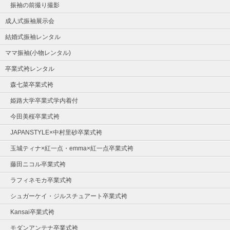
振袖の前撮り撮影
成人式振袖展示会
結婚式振袖レンタル
ママ振袖(小物レンタル)
卒業式袴レンタル
森七菜卒業式袴
姫路大学卒業式学内着付
今田美桜卒業式袴
JAPANSTYLE×中村里砂卒業式袴
玉城ティナ×紅一点・emma×紅一点卒業式袴
藤田ニコル卒業式袴
ラフィネモカ卒業式袴
シュガーケイ・ジルスチュアート卒業式袴
Kansai卒業式袴
モダンアンテナ卒業式袴