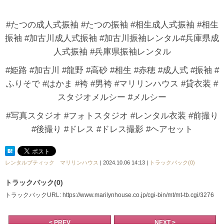
#たつの成人式振袖 #たつの振袖 #相生成人式振袖 #相生
振袖 #加古川成人式振袖 #加古川振袖レンタル#兵庫県成
人式振袖 #兵庫県振袖レンタル
#姫路 #加古川 #龍野 #高砂 #相生 #赤穂 #成人式 #振袖 #
ふりそで #はかま #袴 #男袴 #マリリンハウス #貸衣装 #
スタジオメルシー #メルシー
#写真スタジオ #フォトスタジオ #レンタル衣装 #前撮り
#後撮り #ドレス #ドレス撮影 #ヘアセット
レンタルブティック マリリンハウス
| 2024.10.06 14:13 |
トラックバック(0)
トラックバック(0)
トラックバックURL: https://www.marilynhouse.co.jp/cgi-bin/mt/mt-tb.cgi/3276
< PREV
NEXT >