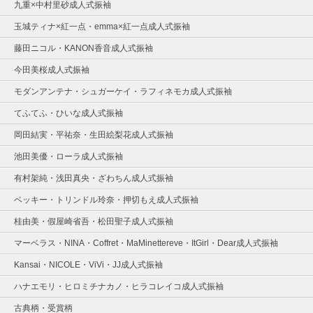
九重×中村里砂成人式振袖
玉城ティナ×紅一点・emma×紅一点成人式振袖
藤田ニコル・KANON香音成人式振袖
今田美桜成人式振袖
モダンアンテナ・シュガーケイ・ラフィネモカ成人式振袖
てふてふ・ひいな成人式振袖
岡田結実・平祐奈・生田絵梨花成人式振袖
池田美優・ローラ成人式振袖
有村架純・浅田真央・ざわちん成人式振袖
ベッキー・トリンドル玲奈・押切もえ成人式振袖
桂由美・假屋崎省吾・松田聖子成人式振袖
マーベラス・NINA・Coffret・MaMinettereve・ItGirl・Dear成人式振袖
Kansai・NICOLE・ViVi・JJ成人式振袖
ハナエモリ・ヒロミチナカノ・ヒラコレイコ成人式振袖
古典柄・受賞柄