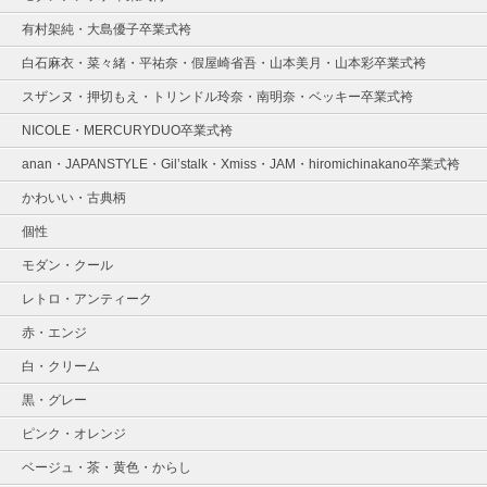
有村架純・大島優子卒業式袴
白石麻衣・菜々緒・平祐奈・假屋崎省吾・山本美月・山本彩卒業式袴
スザンヌ・押切もえ・トリンドル玲奈・南明奈・ベッキー卒業式袴
NICOLE・MERCURYDUO卒業式袴
anan・JAPANSTYLE・Gil’stalk・Xmiss・JAM・hiromichinakano卒業式袴
かわいい・古典柄
個性
モダン・クール
レトロ・アンティーク
赤・エンジ
白・クリーム
黒・グレー
ピンク・オレンジ
ベージュ・茶・黄色・からし