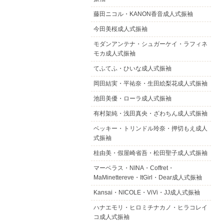
藤田ニコル・KANON香音成人式振袖
今田美桜成人式振袖
モダンアンテナ・シュガーケイ・ラフィネ
モカ成人式振袖
てふてふ・ひいな成人式振袖
岡田結実・平祐奈・生田絵梨花成人式振袖
池田美優・ローラ成人式振袖
有村架純・浅田真央・ざわちん成人式振袖
ベッキー・トリンドル玲奈・押切もえ成人
式振袖
桂由美・假屋崎省吾・松田聖子成人式振袖
マーベラス・NINA・Coffret・
MaMinettereve・ItGirl・Dear成人式振袖
Kansai・NICOLE・ViVi・JJ成人式振袖
ハナエモリ・ヒロミチナカノ・ヒラコレイ
コ成人式振袖