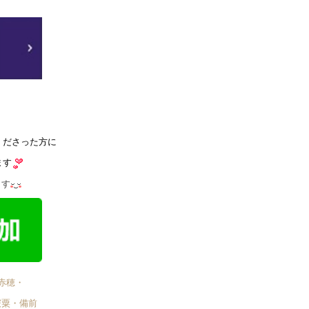
くださった方に
ます
ます
赤穂・
宍粟・備前