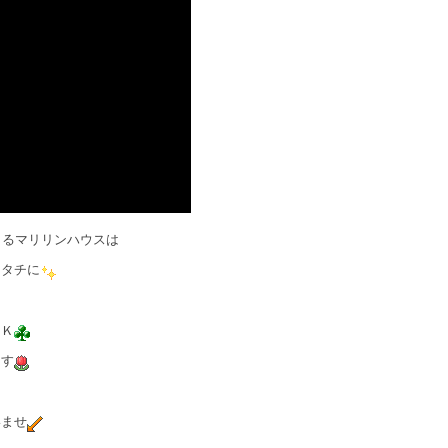
きるマリリンハウスは
カタチに
ＯＫ
ます
いませ