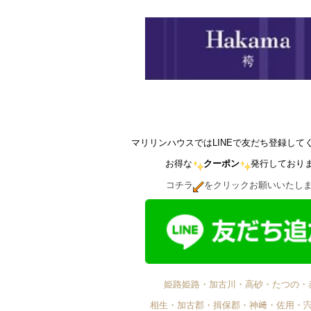
マリリンハウスではLINEで友だち登録して
お得な
クーポン
発行しており
コチラ
をクリックお願いいたし
姫路姫路・加古川・高砂・たつの・
相生・加古郡・揖保郡・神﨑・佐用・