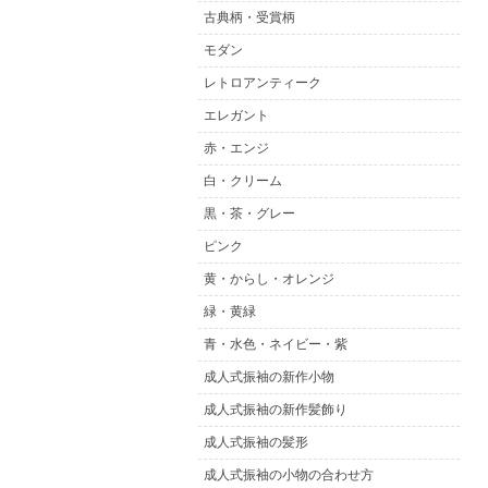
古典柄・受賞柄
モダン
レトロアンティーク
エレガント
赤・エンジ
白・クリーム
黒・茶・グレー
ピンク
黄・からし・オレンジ
緑・黄緑
青・水色・ネイビー・紫
成人式振袖の新作小物
成人式振袖の新作髪飾り
成人式振袖の髪形
成人式振袖の小物の合わせ方