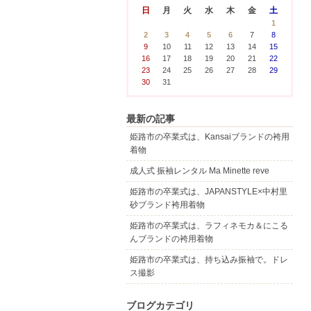
日
月
火
水
木
金
土
1
2
3
4
5
6
7
8
9
10
11
12
13
14
15
16
17
18
19
20
21
22
23
24
25
26
27
28
29
30
31
最新の記事
姫路市の卒業式は、Kansaiブランドの袴用
着物
成人式 振袖レンタル Ma Minette reve
姫路市の卒業式は、JAPANSTYLE×中村里
砂ブランド袴用着物
姫路市の卒業式は、ラフィネモカ＆にこる
んブランドの袴用着物
姫路市の卒業式は、持ち込み振袖で。ドレ
ス撮影
ブログカテゴリ