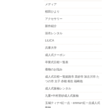
メディア
桜田ひより
アクセサリー
新作紹介
浴衣レンタル
LiLiCA
兵庫大学
成人式クーポン
卒業式日程一覧表
着物のお悩み
成人式日程一覧姫路市 高砂市 加古川市 た
つの市 太子 赤穂 相生 福崎他
成人式振袖レンタル
九重×中村里砂成人式振袖
玉城ティナ×紅一点・emma×紅一点成人式
振袖