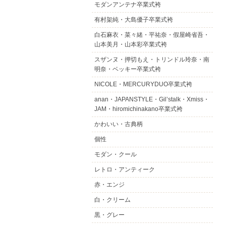
モダンアンテナ卒業式袴
有村架純・大島優子卒業式袴
白石麻衣・菜々緒・平祐奈・假屋崎省吾・
山本美月・山本彩卒業式袴
スザンヌ・押切もえ・トリンドル玲奈・南
明奈・ベッキー卒業式袴
NICOLE・MERCURYDUO卒業式袴
anan・JAPANSTYLE・Gil’stalk・Xmiss・
JAM・hiromichinakano卒業式袴
かわいい・古典柄
個性
モダン・クール
レトロ・アンティーク
赤・エンジ
白・クリーム
黒・グレー