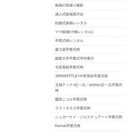
振袖の前撮り撮影
成人式振袖展示会
結婚式振袖レンタル
ママ振袖(小物レンタル)
卒業式袴レンタル
森七菜卒業式袴
姫路大学卒業式学内着付
今田美桜卒業式袴
JAPANSTYLE×中村里砂卒業式袴
玉城ティナ×紅一点・emma×紅一点卒業式
袴
藤田ニコル卒業式袴
ラフィネモカ卒業式袴
シュガーケイ・ジルスチュアート卒業式袴
Kansai卒業式袴