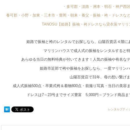
・多可郡・淡路・洲本・明石・神戸西
養可郡・小野・加東・三木市・豊岡・朝来・養父・振袖・袴・ドレスな
TANOSU【姫路】振袖・袴ドレスなら貸衣装マリ
姫路で振袖と袴のレンタルでお探しなら、山陽百貨店４階に
マリリンハウスで成人式の振袖をレンタルすると
あらゆる当日の無料特典が付いてきます！人気の振袖や有名な
姫路市近郊で袴や振袖をお探しなら、一度マリリン
山陽百貨店で31年、母の想い繋げ
成人式振袖500点・卒業式袴＆着物800点・前撮り写真・当日の美
ドレスは7～23号までサイズ豊富 5,000円～ブランド商品
レンタルブティ