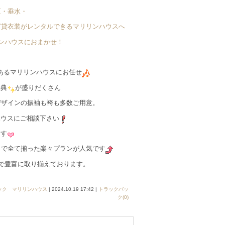
区・垂水・
ど貸衣装がレンタルできるマリリンハウスへ
リンハウスにおまかせ！
あるマリリンハウスにお任せ
特典
が盛りだくさん
デザインの振袖も袴も多数ご用意。
ハウスにご相談下さい
ます
容まで全て揃った楽々プランが人気です
まで豊富に取り揃えております。
ック マリリンハウス
| 2024.10.19 17:42 |
トラックバッ
ク(0)