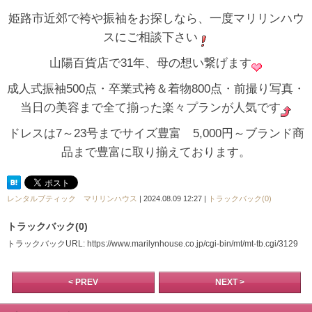
姫路市近郊で袴や振袖をお探しなら、一度マリリンハウ
スにご相談下さい
山陽百貨店で31年、母の想い繋げます
成人式振袖500点・卒業式袴＆着物800点・前撮り写真・
当日の美容まで全て揃った楽々プランが人気です
ドレスは7～23号までサイズ豊富 5,000円～ブランド商
品まで豊富に取り揃えております。
レンタルブティック マリリンハウス
| 2024.08.09 12:27 |
トラックバック(0)
トラックバック(0)
トラックバックURL: https://www.marilynhouse.co.jp/cgi-bin/mt/mt-tb.cgi/3129
< PREV
NEXT >