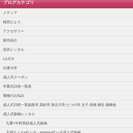
ブログカテゴリ
メディア
桜田ひより
アクセサリー
新作紹介
浴衣レンタル
LiLiCA
兵庫大学
成人式クーポン
卒業式日程一覧表
着物のお悩み
成人式日程一覧姫路市 高砂市 加古川市 たつの市 太子 赤穂 相生 福崎他
成人式振袖レンタル
九重×中村里砂成人式振袖
玉城ティナ×紅一点・emma×紅一点成人式振袖