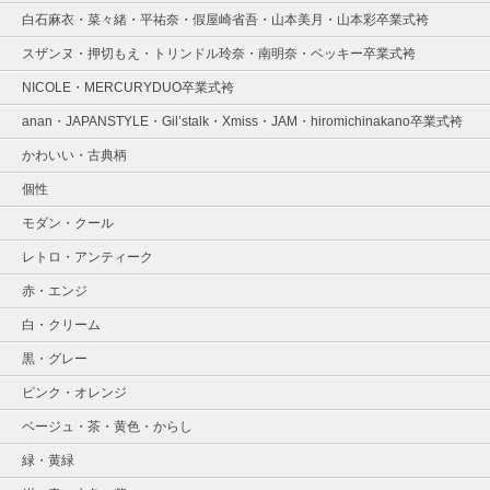
白石麻衣・菜々緒・平祐奈・假屋崎省吾・山本美月・山本彩卒業式袴
スザンヌ・押切もえ・トリンドル玲奈・南明奈・ベッキー卒業式袴
NICOLE・MERCURYDUO卒業式袴
anan・JAPANSTYLE・Gil’stalk・Xmiss・JAM・hiromichinakano卒業式袴
かわいい・古典柄
個性
モダン・クール
レトロ・アンティーク
赤・エンジ
白・クリーム
黒・グレー
ピンク・オレンジ
ベージュ・茶・黄色・からし
緑・黄緑