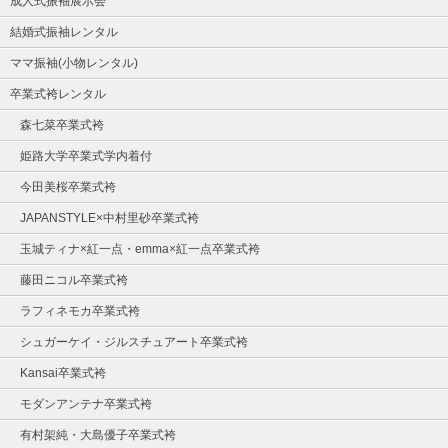
成人式振袖展示会
結婚式振袖レンタル
ママ振袖(小物レンタル)
卒業式袴レンタル
森七菜卒業式袴
姫路大学卒業式学内着付
今田美桜卒業式袴
JAPANSTYLE×中村里砂卒業式袴
玉城ティナ×紅一点・emma×紅一点卒業式袴
藤田ニコル卒業式袴
ラフィネモカ卒業式袴
シュガーケイ・ジルスチュアート卒業式袴
Kansai卒業式袴
モダンアンテナ卒業式袴
有村架純・大島優子卒業式袴