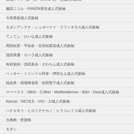
藤田ニコル・KANON香音成人式振袖
今田美桜成人式振袖
モダンアンテナ・シュガーケイ・ラフィネモカ成人式振袖
てふてふ・ひいな成人式振袖
岡田結実・平祐奈・生田絵梨花成人式振袖
池田美優・ローラ成人式振袖
有村架純・浅田真央・ざわちん成人式振袖
ベッキー・トリンドル玲奈・押切もえ成人式振袖
桂由美・假屋崎省吾・松田聖子成人式振袖
マーベラス・NINA・Coffret・MaMinettereve・ItGirl・Dear成人式振袖
Kansai・NICOLE・ViVi・JJ成人式振袖
ハナエモリ・ヒロミチナカノ・ヒラコレイコ成人式振袖
古典柄・受賞柄
モダン