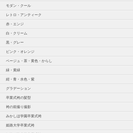
モダン・クール
レトロ・アンティーク
赤・エンジ
白・クリーム
黒・グレー
ピンク・オレンジ
ベージュ・茶・黄色・からし
緑・黄緑
紺・青・水色・紫
グラデーション
卒業式袴の髪型
袴の前撮り撮影
みかしほ学園卒業式袴
姫路大学卒業式袴