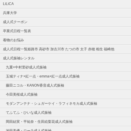
LiLiCA
兵庫大学
成人式クーポン
卒業式日程一覧表
着物のお悩み
成人式日程一覧姫路市 高砂市 加古川市 たつの市 太子 赤穂 相生 福崎他
成人式振袖レンタル
九重×中村里砂成人式振袖
玉城ティナ×紅一点・emma×紅一点成人式振袖
藤田ニコル・KANON香音成人式振袖
今田美桜成人式振袖
モダンアンテナ・シュガーケイ・ラフィネモカ成人式振袖
てふてふ・ひいな成人式振袖
岡田結実・平祐奈・生田絵梨花成人式振袖
池田美優・ローラ成人式振袖