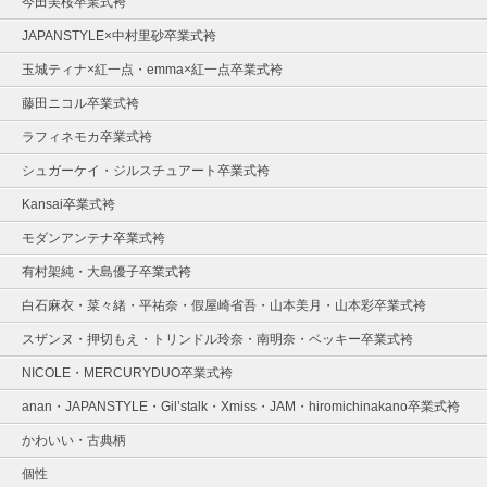
今田美桜卒業式袴
JAPANSTYLE×中村里砂卒業式袴
玉城ティナ×紅一点・emma×紅一点卒業式袴
藤田ニコル卒業式袴
ラフィネモカ卒業式袴
シュガーケイ・ジルスチュアート卒業式袴
Kansai卒業式袴
モダンアンテナ卒業式袴
有村架純・大島優子卒業式袴
白石麻衣・菜々緒・平祐奈・假屋崎省吾・山本美月・山本彩卒業式袴
スザンヌ・押切もえ・トリンドル玲奈・南明奈・ベッキー卒業式袴
NICOLE・MERCURYDUO卒業式袴
anan・JAPANSTYLE・Gil’stalk・Xmiss・JAM・hiromichinakano卒業式袴
かわいい・古典柄
個性