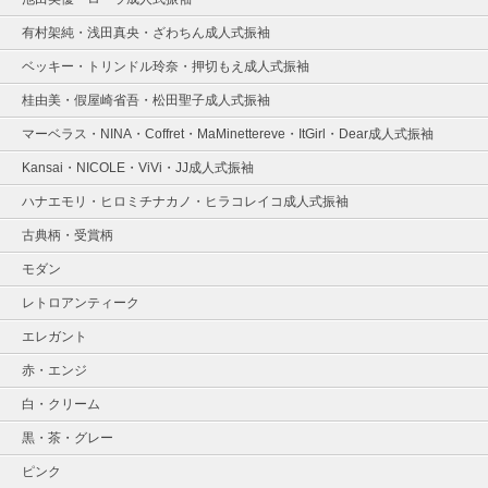
有村架純・浅田真央・ざわちん成人式振袖
ベッキー・トリンドル玲奈・押切もえ成人式振袖
桂由美・假屋崎省吾・松田聖子成人式振袖
マーベラス・NINA・Coffret・MaMinettereve・ItGirl・Dear成人式振袖
Kansai・NICOLE・ViVi・JJ成人式振袖
ハナエモリ・ヒロミチナカノ・ヒラコレイコ成人式振袖
古典柄・受賞柄
モダン
レトロアンティーク
エレガント
赤・エンジ
白・クリーム
黒・茶・グレー
ピンク