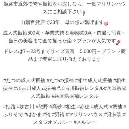
姫路市近郊で袴や振袖をお探しなら、一度マリリンハウ
スにご相談下さい
山陽百貨店で28年、母の想い繋げます
成人式振袖500点・卒業式袴＆着物800点・前撮り写真・
当日の美容まで全て揃った楽々プランが人気です
ドレスは7～23号までサイズ豊富 5,000円～ブランド商
品まで豊富に取り揃えております
#たつの成人式振袖 #たつの振袖 #相生成人式振袖 #相生
振袖 #加古川成人式振袖 #加古川振袖レンタル#兵庫県成
人式振袖 #兵庫県振袖レンタル
#姫路 #加古川 #龍野 #高砂 #相生 #赤穂 #成人式 #振袖 #
ふりそで #はかま #袴 #男袴 #マリリンハウス #貸衣装 #
スタジオメルシー #メルシー