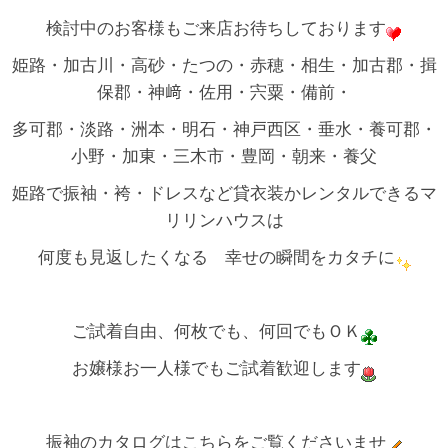
検討中のお客様もご来店お待ちしております
姫路・加古川・高砂・たつの・赤穂・相生・加古郡・揖
保郡・神﨑・佐用・宍粟・備前・
多可郡・淡路・洲本・明石・神戸西区・垂水・養可郡・
小野・加東・三木市・豊岡・朝来・養父
姫路で振袖・袴・ドレスなど貸衣装かレンタルできるマ
リリンハウスは
何度も見返したくなる 幸せの瞬間をカタチに
ご試着自由、何枚でも、何回でもＯＫ
お嬢様お一人様でもご試着歓迎します
振袖のカタログはこちらをご覧くださいませ