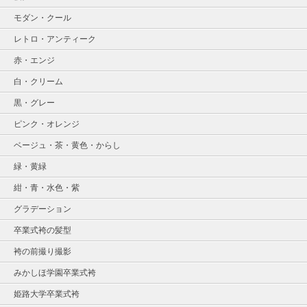
モダン・クール
レトロ・アンティーク
赤・エンジ
白・クリーム
黒・グレー
ピンク・オレンジ
ベージュ・茶・黄色・からし
緑・黄緑
紺・青・水色・紫
グラデーション
卒業式袴の髪型
袴の前撮り撮影
みかしほ学園卒業式袴
姫路大学卒業式袴