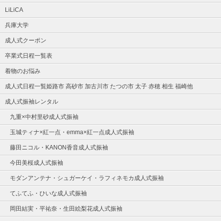
LiLiCA
兵庫大学
成人式クーポン
卒業式日程一覧表
着物のお悩み
成人式日程一覧姫路市 高砂市 加古川市 たつの市 太子 赤穂 相生 福崎他
成人式振袖レンタル
九重×中村里砂成人式振袖
玉城ティナ×紅一点・emma×紅一点成人式振袖
藤田ニコル・KANON香音成人式振袖
今田美桜成人式振袖
モダンアンテナ・シュガーケイ・ラフィネモカ成人式振袖
てふてふ・ひいな成人式振袖
岡田結実・平祐奈・生田絵梨花成人式振袖