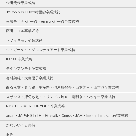
今田美桜卒業式袴
JAPANSTYLE×中村里砂卒業式袴
玉城ティナ×紅一点・emma×紅一点卒業式袴
藤田ニコル卒業式袴
ラフィネモカ卒業式袴
シュガーケイ・ジルスチュアート卒業式袴
Kansai卒業式袴
モダンアンテナ卒業式袴
有村架純・大島優子卒業式袴
白石麻衣・菜々緒・平祐奈・假屋崎省吾・山本美月・山本彩卒業式袴
スザンヌ・押切もえ・トリンドル玲奈・南明奈・ベッキー卒業式袴
NICOLE・MERCURYDUO卒業式袴
anan・JAPANSTYLE・Gil’stalk・Xmiss・JAM・hiromichinakano卒業式袴
かわいい・古典柄
個性