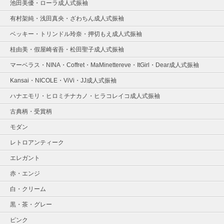
池田美優・ローラ成人式振袖
有村架純・浅田真央・ざわちん成人式振袖
ベッキー・トリンドル玲奈・押切もえ成人式振袖
桂由美・假屋崎省吾・松田聖子成人式振袖
マーベラス・NINA・Coffret・MaMinettereve・ItGirl・Dear成人式振袖
Kansai・NICOLE・ViVi・JJ成人式振袖
ハナエモリ・ヒロミチナカノ・ヒラコレイコ成人式振袖
古典柄・受賞柄
モダン
レトロアンティーク
エレガント
赤・エンジ
白・クリーム
黒・茶・グレー
ピンク