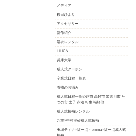
メディア
桜田ひより
アクセサリー
新作紹介
浴衣レンタル
LiLiCA
兵庫大学
成人式クーポン
卒業式日程一覧表
着物のお悩み
成人式日程一覧姫路市 高砂市 加古川市 た
つの市 太子 赤穂 相生 福崎他
成人式振袖レンタル
九重×中村里砂成人式振袖
玉城ティナ×紅一点・emma×紅一点成人式
振袖