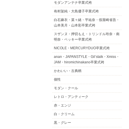
モダンアンテナ卒業式袴
有村架純・大島優子卒業式袴
白石麻衣・菜々緒・平祐奈・假屋崎省吾・
山本美月・山本彩卒業式袴
スザンヌ・押切もえ・トリンドル玲奈・南
明奈・ベッキー卒業式袴
NICOLE・MERCURYDUO卒業式袴
anan・JAPANSTYLE・Gil’stalk・Xmiss・
JAM・hiromichinakano卒業式袴
かわいい・古典柄
個性
モダン・クール
レトロ・アンティーク
赤・エンジ
白・クリーム
黒・グレー