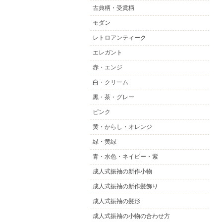
古典柄・受賞柄
モダン
レトロアンティーク
エレガント
赤・エンジ
白・クリーム
黒・茶・グレー
ピンク
黄・からし・オレンジ
緑・黄緑
青・水色・ネイビー・紫
成人式振袖の新作小物
成人式振袖の新作髪飾り
成人式振袖の髪形
成人式振袖の小物の合わせ方