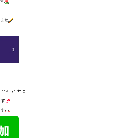
ます
いませ
くださった方に
ます
ます