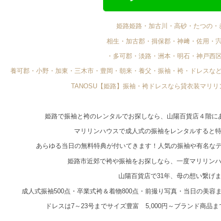
姫路姫路・加古川・高砂・たつの・
相生・加古郡・揖保郡・神﨑・佐用・
・多可郡・淡路・洲本・明石・神戸西
養可郡・小野・加東・三木市・豊岡・朝来・養父・振袖・袴・ドレスな
TANOSU【姫路】振袖・袴ドレスなら貸衣装マリ
姫路で振袖と袴のレンタルでお探しなら、山陽百貨店４階に
マリリンハウスで成人式の振袖をレンタルすると
あらゆる当日の無料特典が付いてきます！人気の振袖や有名な
姫路市近郊で袴や振袖をお探しなら、一度マリリン
山陽百貨店で31年、母の想い繋げ
成人式振袖500点・卒業式袴＆着物800点・前撮り写真・当日の美
ドレスは7～23号までサイズ豊富 5,000円～ブランド商品