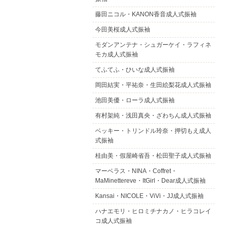
藤田ニコル・KANON香音成人式振袖
今田美桜成人式振袖
モダンアンテナ・シュガーケイ・ラフィネ
モカ成人式振袖
てふてふ・ひいな成人式振袖
岡田結実・平祐奈・生田絵梨花成人式振袖
池田美優・ローラ成人式振袖
有村架純・浅田真央・ざわちん成人式振袖
ベッキー・トリンドル玲奈・押切もえ成人
式振袖
桂由美・假屋崎省吾・松田聖子成人式振袖
マーベラス・NINA・Coffret・
MaMinettereve・ItGirl・Dear成人式振袖
Kansai・NICOLE・ViVi・JJ成人式振袖
ハナエモリ・ヒロミチナカノ・ヒラコレイ
コ成人式振袖