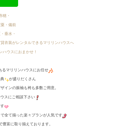
赤穂・
宍粟・備前
区・垂水・
ど貸衣装がレンタルできるマリリンハウスへ
リンハウスにおまかせ！
あるマリリンハウスにお任せ
特典
が盛りだくさん
デザインの振袖も袴も多数ご用意。
ハウスにご相談下さい
ます
容まで全て揃った楽々プランが人気です
まで豊富に取り揃えております。