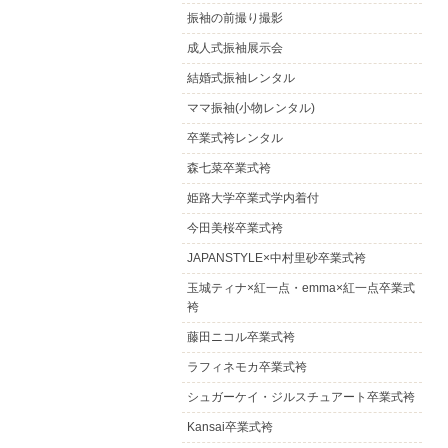
振袖の前撮り撮影
成人式振袖展示会
結婚式振袖レンタル
ママ振袖(小物レンタル)
卒業式袴レンタル
森七菜卒業式袴
姫路大学卒業式学内着付
今田美桜卒業式袴
JAPANSTYLE×中村里砂卒業式袴
玉城ティナ×紅一点・emma×紅一点卒業式
袴
藤田ニコル卒業式袴
ラフィネモカ卒業式袴
シュガーケイ・ジルスチュアート卒業式袴
Kansai卒業式袴