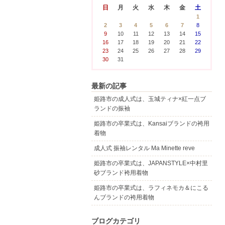
日
月
火
水
木
金
土
1
2
3
4
5
6
7
8
9
10
11
12
13
14
15
16
17
18
19
20
21
22
23
24
25
26
27
28
29
30
31
最新の記事
姫路市の成人式は、玉城ティナ×紅一点ブ
ランドの振袖
姫路市の卒業式は、Kansaiブランドの袴用
着物
成人式 振袖レンタル Ma Minette reve
姫路市の卒業式は、JAPANSTYLE×中村里
砂ブランド袴用着物
姫路市の卒業式は、ラフィネモカ＆にこる
んブランドの袴用着物
ブログカテゴリ