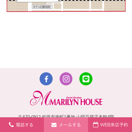
〒670-0912 姫路市南町1番地 山陽百貨店本館4階
TEL：079-223-4700・079-223-1291・080-2475-1813
営業時間：10:00～19:30