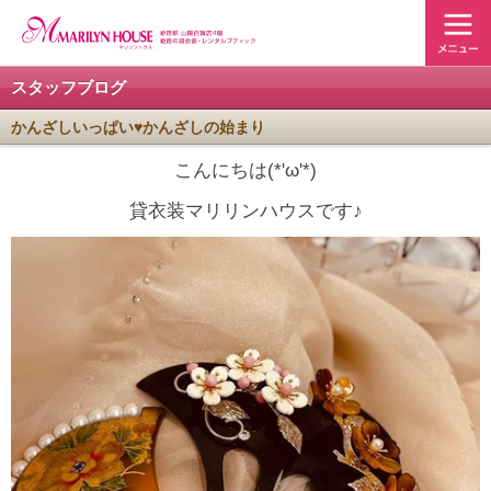
スタッフブログ
かんざしいっぱい♥かんざしの始まり
こんにちは(*'ω'*)
貸衣装マリリンハウスです♪