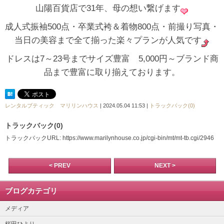
山陽百貨店で31年、母の想い繋げます
成人式振袖500点・卒業式袴＆着物800点・前撮り写真・
当日の美容まで全て揃った楽々プランが人気です
ドレスは7～23号までサイズ豊富 5,000円～ブランド商
品まで豊富に取り揃えております。
レンタルブティック マリリンハウス
| 2024.05.04 11:53 |
トラックバック(0)
トラックバック(0)
トラックバックURL: https://www.marilynhouse.co.jp/cgi-bin/mt/mt-tb.cgi/2946
< PREV
NEXT >
ブログカテゴリ
メディア
桜田ひより