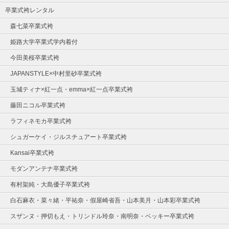
卒業式袴レンタル
森七菜卒業式袴
姫路大学卒業式学内着付
今田美桜卒業式袴
JAPANSTYLE×中村里砂卒業式袴
玉城ティナ×紅一点・emma×紅一点卒業式袴
藤田ニコル卒業式袴
ラフィネモカ卒業式袴
シュガーケイ・ジルスチュアート卒業式袴
Kansai卒業式袴
モダンアンテナ卒業式袴
有村架純・大島優子卒業式袴
白石麻衣・菜々緒・平祐奈・假屋崎省吾・山本美月・山本彩卒業式袴
スザンヌ・押切もえ・トリンドル玲奈・南明奈・ベッキー卒業式袴