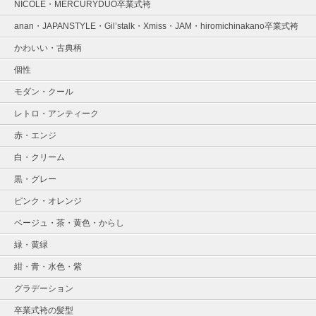
NICOLE・MERCURYDUO卒業式袴
anan・JAPANSTYLE・Gil’stalk・Xmiss・JAM・hiromichinakano卒業式袴
かわいい・古典柄
個性
モダン・クール
レトロ・アンティーク
赤・エンジ
白・クリーム
黒・グレー
ピンク・オレンジ
ベージュ・茶・黄色・からし
緑・黄緑
紺・青・水色・紫
グラデーション
卒業式袴の髪型