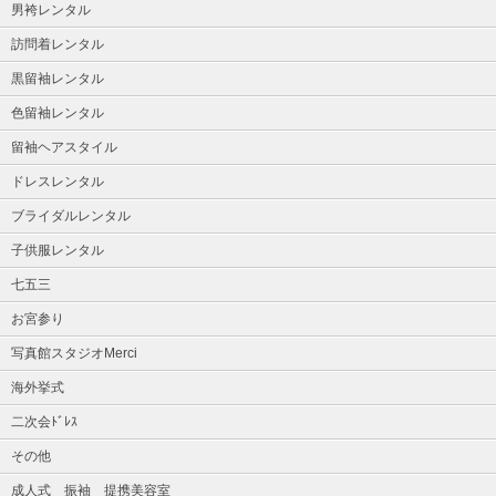
男袴レンタル
訪問着レンタル
黒留袖レンタル
色留袖レンタル
留袖ヘアスタイル
ドレスレンタル
ブライダルレンタル
子供服レンタル
七五三
お宮参り
写真館スタジオMerci
海外挙式
二次会ﾄﾞﾚｽ
その他
成人式 振袖 提携美容室