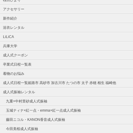
アクセサリー
新作紹介
浴衣レンタル
LiLiCA
兵庫大学
成人式クーポン
卒業式日程一覧表
着物のお悩み
成人式日程一覧姫路市 高砂市 加古川市 たつの市 太子 赤穂 相生 福崎他
成人式振袖レンタル
九重×中村里砂成人式振袖
玉城ティナ×紅一点・emma×紅一点成人式振袖
藤田ニコル・KANON香音成人式振袖
今田美桜成人式振袖