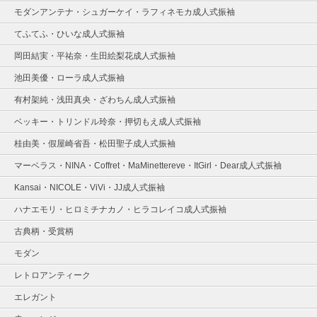
モダンアンテナ・シュガーケイ・ラフィネモカ成人式振袖
てふてふ・ひいな成人式振袖
岡田結実・平祐奈・生田絵梨花成人式振袖
池田美優・ローラ成人式振袖
有村架純・浅田真央・ざわちん成人式振袖
ベッキー・トリンドル玲奈・押切もえ成人式振袖
桂由美・假屋崎省吾・松田聖子成人式振袖
マーベラス・NINA・Coffret・MaMinettereve・ItGirl・Dear成人式振袖
Kansai・NICOLE・ViVi・JJ成人式振袖
ハナエモリ・ヒロミチナカノ・ヒラコレイコ成人式振袖
古典柄・受賞柄
モダン
レトロアンティーク
エレガント