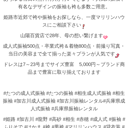
有名なデザインの振袖も袴も多数ご用意。
姫路市近郊で袴や振袖をお探しなら、一度マリリンハウ
スにご相談下さい
山陽百貨店で28年、母の想い繋げます
成人式振袖500点・卒業式袴＆着物800点・前撮り写真・
当日の美容まで全て揃った楽々プランが人気です
ドレスは7～23号までサイズ豊富 5,000円～ブランド商
品まで豊富に取り揃えております
#たつの成人式振袖 #たつの振袖 #相生成人式振袖 #相生
振袖 #加古川成人式振袖 #加古川振袖レンタル#兵庫県成
人式振袖 #兵庫県振袖レンタル
#姫路 #加古川 #龍野 #高砂 #相生 #赤穂 #成人式 #振袖 #
ふりそで #はかま #袴 #男袴 #マリリンハウス #貸衣装 #