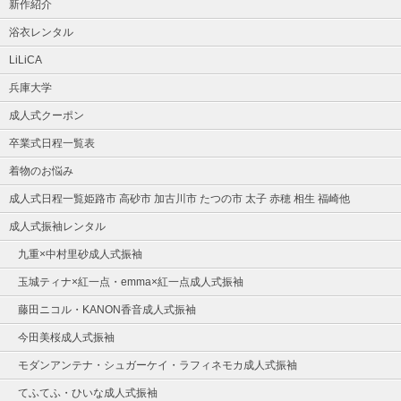
新作紹介
浴衣レンタル
LiLiCA
兵庫大学
成人式クーポン
卒業式日程一覧表
着物のお悩み
成人式日程一覧姫路市 高砂市 加古川市 たつの市 太子 赤穂 相生 福崎他
成人式振袖レンタル
九重×中村里砂成人式振袖
玉城ティナ×紅一点・emma×紅一点成人式振袖
藤田ニコル・KANON香音成人式振袖
今田美桜成人式振袖
モダンアンテナ・シュガーケイ・ラフィネモカ成人式振袖
てふてふ・ひいな成人式振袖