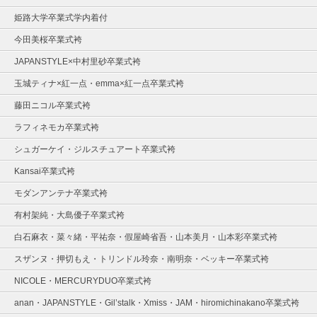
姫路大学卒業式学内着付
今田美桜卒業式袴
JAPANSTYLE×中村里砂卒業式袴
玉城ティナ×紅一点・emma×紅一点卒業式袴
藤田ニコル卒業式袴
ラフィネモカ卒業式袴
シュガーケイ・ジルスチュアート卒業式袴
Kansai卒業式袴
モダンアンテナ卒業式袴
有村架純・大島優子卒業式袴
白石麻衣・菜々緒・平祐奈・假屋崎省吾・山本美月・山本彩卒業式袴
スザンヌ・押切もえ・トリンドル玲奈・南明奈・ベッキー卒業式袴
NICOLE・MERCURYDUO卒業式袴
anan・JAPANSTYLE・Gil’stalk・Xmiss・JAM・hiromichinakano卒業式袴