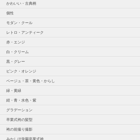
かわいい・古典柄
個性
モダン・クール
レトロ・アンティーク
赤・エンジ
白・クリーム
黒・グレー
ピンク・オレンジ
ベージュ・茶・黄色・からし
緑・黄緑
紺・青・水色・紫
グラデーション
卒業式袴の髪型
袴の前撮り撮影
みかしほ学園卒業式袴