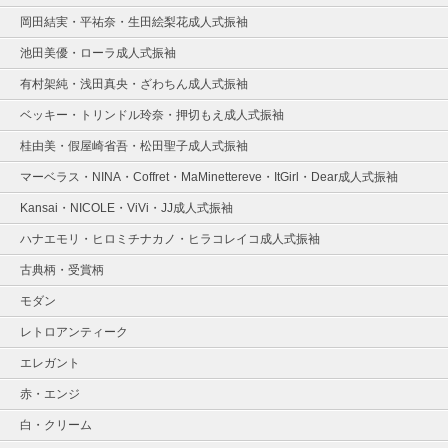
岡田結実・平祐奈・生田絵梨花成人式振袖
池田美優・ローラ成人式振袖
有村架純・浅田真央・ざわちん成人式振袖
ベッキー・トリンドル玲奈・押切もえ成人式振袖
桂由美・假屋崎省吾・松田聖子成人式振袖
マーベラス・NINA・Coffret・MaMinettereve・ItGirl・Dear成人式振袖
Kansai・NICOLE・ViVi・JJ成人式振袖
ハナエモリ・ヒロミチナカノ・ヒラコレイコ成人式振袖
古典柄・受賞柄
モダン
レトロアンティーク
エレガント
赤・エンジ
白・クリーム