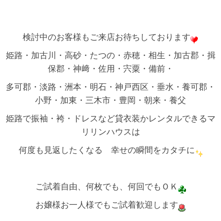
検討中のお客様もご来店お待ちしております
姫路・加古川・高砂・たつの・赤穂・相生・加古郡・揖
保郡・神﨑・佐用・宍粟・備前・
多可郡・淡路・洲本・明石・神戸西区・垂水・養可郡・
小野・加東・三木市・豊岡・朝来・養父
姫路で振袖・袴・ドレスなど貸衣装かレンタルできるマ
リリンハウスは
何度も見返したくなる 幸せの瞬間をカタチに
ご試着自由、何枚でも、何回でもＯＫ
お嬢様お一人様でもご試着歓迎します