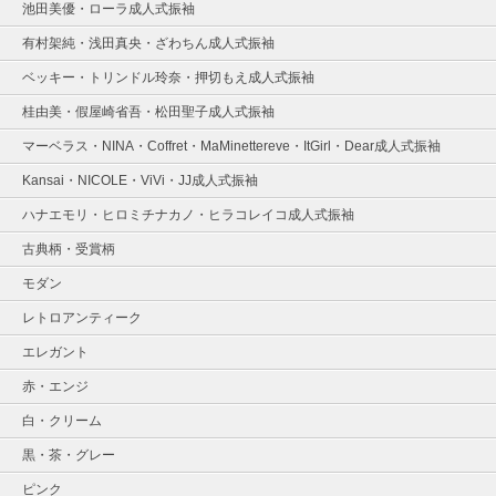
池田美優・ローラ成人式振袖
有村架純・浅田真央・ざわちん成人式振袖
ベッキー・トリンドル玲奈・押切もえ成人式振袖
桂由美・假屋崎省吾・松田聖子成人式振袖
マーベラス・NINA・Coffret・MaMinettereve・ItGirl・Dear成人式振袖
Kansai・NICOLE・ViVi・JJ成人式振袖
ハナエモリ・ヒロミチナカノ・ヒラコレイコ成人式振袖
古典柄・受賞柄
モダン
レトロアンティーク
エレガント
赤・エンジ
白・クリーム
黒・茶・グレー
ピンク