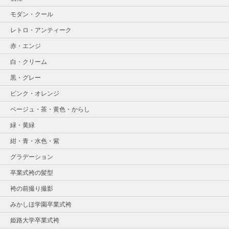
モダン・クール
レトロ・アンティーク
赤・エンジ
白・クリーム
黒・グレー
ピンク・オレンジ
ベージュ・茶・黄色・からし
緑・黄緑
紺・青・水色・紫
グラデーション
卒業式袴の髪型
袴の前撮り撮影
みかしほ学園卒業式袴
姫路大学卒業式袴