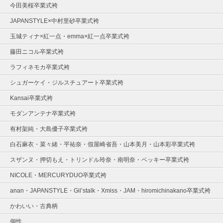
今田美桜卒業式袴
JAPANSTYLE×中村里砂卒業式袴
玉城ティナ×紅一点・emma×紅一点卒業式袴
藤田ニコル卒業式袴
ラフィネモカ卒業式袴
シュガーケイ・ジルスチュアート卒業式袴
Kansai卒業式袴
モダンアンテナ卒業式袴
有村架純・大島優子卒業式袴
白石麻衣・菜々緒・平祐奈・假屋崎省吾・山本美月・山本彩卒業式袴
スザンヌ・押切もえ・トリンドル玲奈・南明奈・ベッキー卒業式袴
NICOLE・MERCURYDUO卒業式袴
anan・JAPANSTYLE・Gil’stalk・Xmiss・JAM・hiromichinakano卒業式袴
かわいい・古典柄
個性