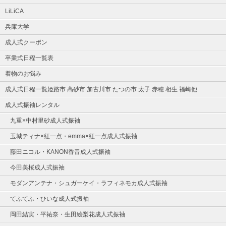
LiLiCA
兵庫大学
成人式クーポン
卒業式日程一覧表
着物のお悩み
成人式日程一覧姫路市 高砂市 加古川市 たつの市 太子 赤穂 相生 福崎他
成人式振袖レンタル
九重×中村里砂成人式振袖
玉城ティナ×紅一点・emma×紅一点成人式振袖
藤田ニコル・KANON香音成人式振袖
今田美桜成人式振袖
モダンアンテナ・シュガーケイ・ラフィネモカ成人式振袖
てふてふ・ひいな成人式振袖
岡田結実・平祐奈・生田絵梨花成人式振袖