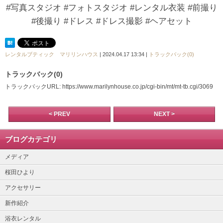
#写真スタジオ #フォトスタジオ #レンタル衣装 #前撮り
#後撮り #ドレス #ドレス撮影 #ヘアセット
レンタルブティック マリリンハウス
| 2024.04.17 13:34 |
トラックバック(0)
トラックバック(0)
トラックバックURL: https://www.marilynhouse.co.jp/cgi-bin/mt/mt-tb.cgi/3069
< PREV
NEXT >
ブログカテゴリ
メディア
桜田ひより
アクセサリー
新作紹介
浴衣レンタル