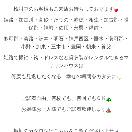
検討中のお客様もご来店お待ちしております
姫路・加古川・高砂・たつの・赤穂・相生・加古郡・揖
保郡・神﨑・佐用・宍粟・備前・
多可郡・淡路・洲本・明石・神戸西区・垂水・養可郡・
小野・加東・三木市・豊岡・朝来・養父
姫路で振袖・袴・ドレスなど貸衣装かレンタルできるマ
リリンハウスは
何度も見返したくなる 幸せの瞬間をカタチに
ご試着自由、何枚でも、何回でもＯＫ
お嬢様お一人様でもご試着歓迎します
振袖のカタログはこちらをご覧くださいませ