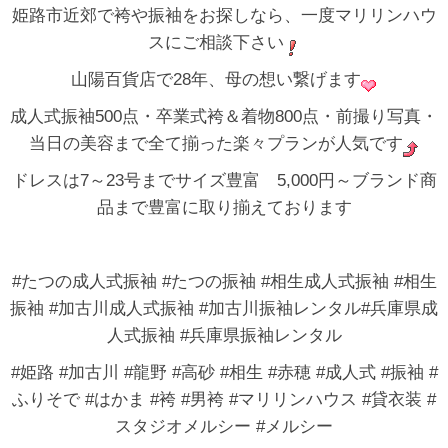
姫路市近郊で袴や振袖をお探しなら、一度マリリンハウ
スにご相談下さい
山陽百貨店で28年、母の想い繋げます
成人式振袖500点・卒業式袴＆着物800点・前撮り写真・
当日の美容まで全て揃った楽々プランが人気です
ドレスは7～23号までサイズ豊富 5,000円～ブランド商
品まで豊富に取り揃えております
#たつの成人式振袖 #たつの振袖 #相生成人式振袖 #相生
振袖 #加古川成人式振袖 #加古川振袖レンタル#兵庫県成
人式振袖 #兵庫県振袖レンタル
#姫路 #加古川 #龍野 #高砂 #相生 #赤穂 #成人式 #振袖 #
ふりそで #はかま #袴 #男袴 #マリリンハウス #貸衣装 #
スタジオメルシー #メルシー