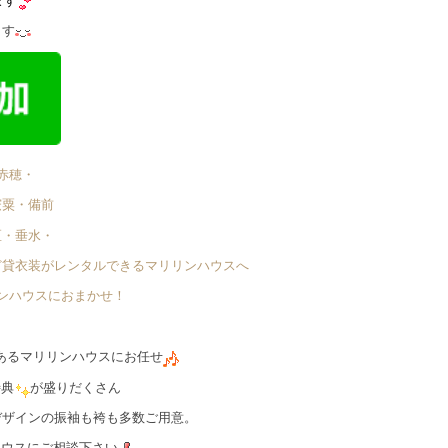
ます
ます
赤穂・
宍粟・備前
区・垂水・
ど貸衣装がレンタルできるマリリンハウスへ
リンハウスにおまかせ！
あるマリリンハウスにお任せ
特典
が盛りだくさん
デザインの振袖も袴も多数ご用意。
ハウスにご相談下さい