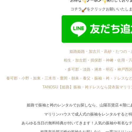
お得な
クーポン
発行しており
コチラ
をクリックお願いいたし
姫路姫路・加古川・高砂・たつの・
相生・加古郡・揖保郡・神﨑・佐用・
・多可郡・淡路・洲本・明石・神戸西
養可郡・小野・加東・三木市・豊岡・朝来・養父・振袖・袴・ドレスな
TANOSU【姫路】振袖・袴ドレスなら貸衣装マリ
姫路で振袖と袴のレンタルでお探しなら、山陽百貨店４階に
マリリンハウスで成人式の振袖をレンタルすると
あらゆる当日の無料特典が付いてきます！人気の振袖や有名な
姫路市近郊で袴や振袖をお探しなら、一度マリリン