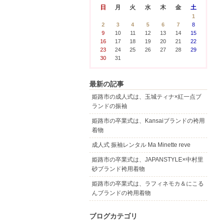
日
月
火
水
木
金
土
1
2
3
4
5
6
7
8
9
10
11
12
13
14
15
16
17
18
19
20
21
22
23
24
25
26
27
28
29
30
31
最新の記事
姫路市の成人式は、玉城ティナ×紅一点ブ
ランドの振袖
姫路市の卒業式は、Kansaiブランドの袴用
着物
成人式 振袖レンタル Ma Minette reve
姫路市の卒業式は、JAPANSTYLE×中村里
砂ブランド袴用着物
姫路市の卒業式は、ラフィネモカ＆にこる
んブランドの袴用着物
ブログカテゴリ