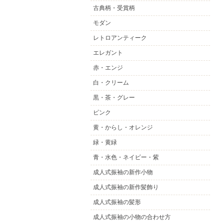
古典柄・受賞柄
モダン
レトロアンティーク
エレガント
赤・エンジ
白・クリーム
黒・茶・グレー
ピンク
黄・からし・オレンジ
緑・黄緑
青・水色・ネイビー・紫
成人式振袖の新作小物
成人式振袖の新作髪飾り
成人式振袖の髪形
成人式振袖の小物の合わせ方