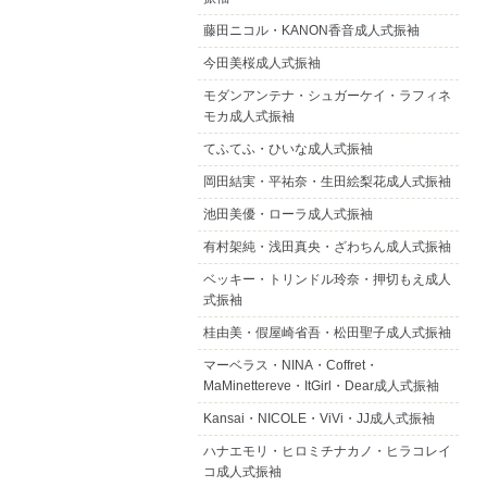
藤田ニコル・KANON香音成人式振袖
今田美桜成人式振袖
モダンアンテナ・シュガーケイ・ラフィネ
モカ成人式振袖
てふてふ・ひいな成人式振袖
岡田結実・平祐奈・生田絵梨花成人式振袖
池田美優・ローラ成人式振袖
有村架純・浅田真央・ざわちん成人式振袖
ベッキー・トリンドル玲奈・押切もえ成人
式振袖
桂由美・假屋崎省吾・松田聖子成人式振袖
マーベラス・NINA・Coffret・
MaMinettereve・ItGirl・Dear成人式振袖
Kansai・NICOLE・ViVi・JJ成人式振袖
ハナエモリ・ヒロミチナカノ・ヒラコレイ
コ成人式振袖