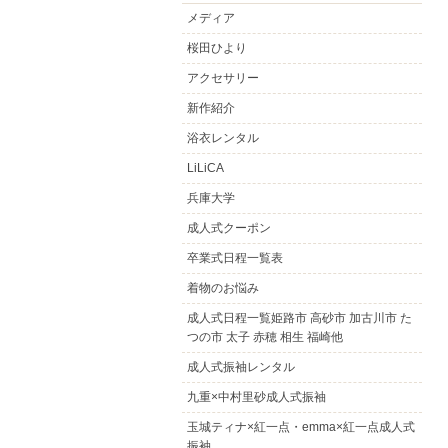
メディア
桜田ひより
アクセサリー
新作紹介
浴衣レンタル
LiLiCA
兵庫大学
成人式クーポン
卒業式日程一覧表
着物のお悩み
成人式日程一覧姫路市 高砂市 加古川市 た
つの市 太子 赤穂 相生 福崎他
成人式振袖レンタル
九重×中村里砂成人式振袖
玉城ティナ×紅一点・emma×紅一点成人式
振袖