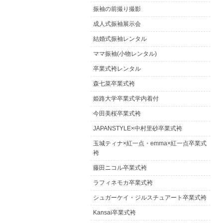
振袖の前撮り撮影
成人式振袖展示会
結婚式振袖レンタル
ママ振袖(小物レンタル)
卒業式袴レンタル
森七菜卒業式袴
姫路大学卒業式学内着付
今田美桜卒業式袴
JAPANSTYLE×中村里砂卒業式袴
玉城ティナ×紅一点・emma×紅一点卒業式
袴
藤田ニコル卒業式袴
ラフィネモカ卒業式袴
シュガーケイ・ジルスチュアート卒業式袴
Kansai卒業式袴