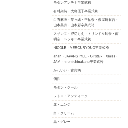
モダンアンテナ卒業式袴
有村架純・大島優子卒業式袴
白石麻衣・菜々緒・平祐奈・假屋崎省吾・
山本美月・山本彩卒業式袴
スザンヌ・押切もえ・トリンドル玲奈・南
明奈・ベッキー卒業式袴
NICOLE・MERCURYDUO卒業式袴
anan・JAPANSTYLE・Gil’stalk・Xmiss・
JAM・hiromichinakano卒業式袴
かわいい・古典柄
個性
モダン・クール
レトロ・アンティーク
赤・エンジ
白・クリーム
黒・グレー