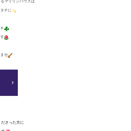
きるマリリンハウスは
カタチに
ＯＫ
ます
いませ
くださった方に