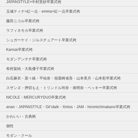
JAPANSTYLE×中村里砂卒業式袴
玉城ティナ×紅一点・emma×紅一点卒業式袴
藤田ニコル卒業式袴
ラフィネモカ卒業式袴
シュガーケイ・ジルスチュアート卒業式袴
Kansai卒業式袴
モダンアンテナ卒業式袴
有村架純・大島優子卒業式袴
白石麻衣・菜々緒・平祐奈・假屋崎省吾・山本美月・山本彩卒業式袴
スザンヌ・押切もえ・トリンドル玲奈・南明奈・ベッキー卒業式袴
NICOLE・MERCURYDUO卒業式袴
anan・JAPANSTYLE・Gil’stalk・Xmiss・JAM・hiromichinakano卒業式袴
かわいい・古典柄
個性
モダン・クール