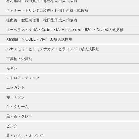
有村架純・浅田真央・ざわちん成人式振袖
ベッキー・トリンドル玲奈・押切もえ成人式振袖
桂由美・假屋崎省吾・松田聖子成人式振袖
マーベラス・NINA・Coffret・MaMinettereve・ItGirl・Dear成人式振袖
Kansai・NICOLE・ViVi・JJ成人式振袖
ハナエモリ・ヒロミチナカノ・ヒラコレイコ成人式振袖
古典柄・受賞柄
モダン
レトロアンティーク
エレガント
赤・エンジ
白・クリーム
黒・茶・グレー
ピンク
黄・からし・オレンジ