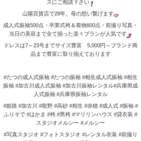
スにご相談下さい
山陽百貨店で28年、母の想い繋げます
成人式振袖500点・卒業式袴＆着物800点・前撮り写真・
当日の美容まで全て揃った楽々プランが人気です
ドレスは7～23号までサイズ豊富 5,000円～ブランド商
品まで豊富に取り揃えております
#たつの成人式振袖 #たつの振袖 #相生成人式振袖 #相生
振袖 #加古川成人式振袖 #加古川振袖レンタル#兵庫県成
人式振袖 #兵庫県振袖レンタル
#姫路 #加古川 #龍野 #高砂 #相生 #赤穂 #成人式 #振袖 #
ふりそで #はかま #袴 #男袴 #マリリンハウス #貸衣装 #
スタジオメルシー #メルシー
#写真スタジオ #フォトスタジオ #レンタル衣装 #前撮り