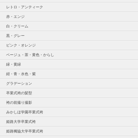
レトロ・アンティーク
赤・エンジ
白・クリーム
黒・グレー
ピンク・オレンジ
ベージュ・茶・黄色・からし
緑・黄緑
紺・青・水色・紫
グラデーション
卒業式袴の髪型
袴の前撮り撮影
みかしほ学園卒業式袴
姫路大学卒業式袴
姫路獨協大学卒業式袴