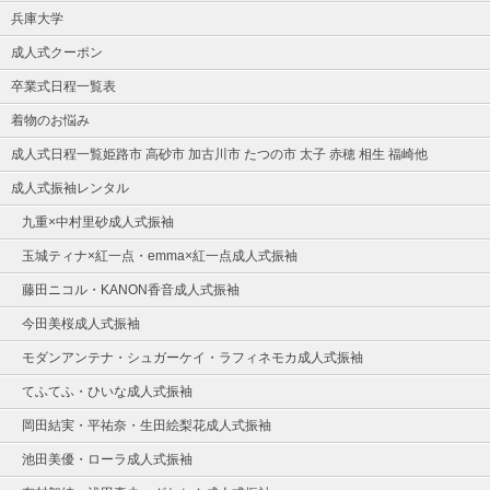
兵庫大学
成人式クーポン
卒業式日程一覧表
着物のお悩み
成人式日程一覧姫路市 高砂市 加古川市 たつの市 太子 赤穂 相生 福崎他
成人式振袖レンタル
九重×中村里砂成人式振袖
玉城ティナ×紅一点・emma×紅一点成人式振袖
藤田ニコル・KANON香音成人式振袖
今田美桜成人式振袖
モダンアンテナ・シュガーケイ・ラフィネモカ成人式振袖
てふてふ・ひいな成人式振袖
岡田結実・平祐奈・生田絵梨花成人式振袖
池田美優・ローラ成人式振袖