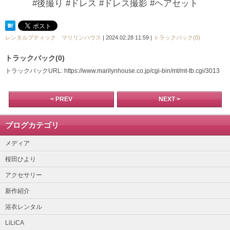
#後撮り #ドレス #ドレス撮影 #ヘアセット
レンタルブティック マリリンハウス
| 2024.02.28 11:59 |
トラックバック(0)
トラックバック(0)
トラックバックURL: https://www.marilynhouse.co.jp/cgi-bin/mt/mt-tb.cgi/3013
< PREV
NEXT >
ブログカテゴリ
メディア
桜田ひより
アクセサリー
新作紹介
浴衣レンタル
LiLiCA