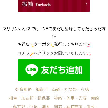
マリリンハウスではLINEで友だち登録してくださった方
に
お得な
クーポン
発行しております
コチラ
をクリックお願いいたします
姫路姫路・加古川・高砂・たつの・赤穂・
相生・加古郡・揖保郡・神﨑・佐用・宍粟・備前
・多可郡・淡路・洲本・明石・神戸西区・垂水・