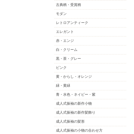
古典柄・受賞柄
モダン
レトロアンティーク
エレガント
赤・エンジ
白・クリーム
黒・茶・グレー
ピンク
黄・からし・オレンジ
緑・黄緑
青・水色・ネイビー・紫
成人式振袖の新作小物
成人式振袖の新作髪飾り
成人式振袖の髪形
成人式振袖の小物の合わせ方