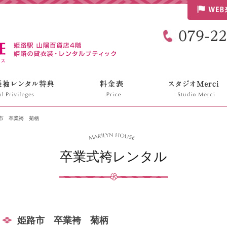
リリンハウス
市 卒業袴 菊柄
卒業式袴レンタル
姫路市 卒業袴 菊柄