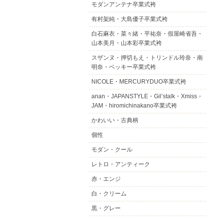
モダンアンテナ卒業式袴
有村架純・大島優子卒業式袴
白石麻衣・菜々緒・平祐奈・假屋崎省吾・
山本美月・山本彩卒業式袴
スザンヌ・押切もえ・トリンドル玲奈・南
明奈・ベッキー卒業式袴
NICOLE・MERCURYDUO卒業式袴
anan・JAPANSTYLE・Gil’stalk・Xmiss・
JAM・hiromichinakano卒業式袴
かわいい・古典柄
個性
モダン・クール
レトロ・アンティーク
赤・エンジ
白・クリーム
黒・グレー