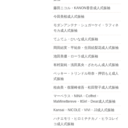
藤田ニコル・KANON香音成人式振袖
今田美桜成人式振袖
モダンアンテナ・シュガーケイ・ラフィネ
モカ成人式振袖
てふてふ・ひいな成人式振袖
岡田結実・平祐奈・生田絵梨花成人式振袖
池田美優・ローラ成人式振袖
有村架純・浅田真央・ざわちん成人式振袖
ベッキー・トリンドル玲奈・押切もえ成人
式振袖
桂由美・假屋崎省吾・松田聖子成人式振袖
マーベラス・NINA・Coffret・
MaMinettereve・ItGirl・Dear成人式振袖
Kansai・NICOLE・ViVi・JJ成人式振袖
ハナエモリ・ヒロミチナカノ・ヒラコレイ
コ成人式振袖