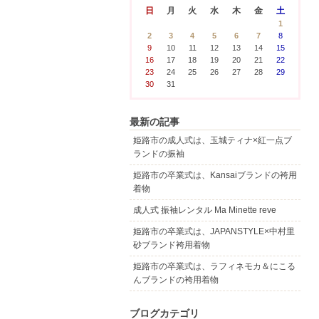
日
月
火
水
木
金
土
1
2
3
4
5
6
7
8
9
10
11
12
13
14
15
16
17
18
19
20
21
22
23
24
25
26
27
28
29
30
31
最新の記事
姫路市の成人式は、玉城ティナ×紅一点ブ
ランドの振袖
姫路市の卒業式は、Kansaiブランドの袴用
着物
成人式 振袖レンタル Ma Minette reve
姫路市の卒業式は、JAPANSTYLE×中村里
砂ブランド袴用着物
姫路市の卒業式は、ラフィネモカ＆にこる
んブランドの袴用着物
ブログカテゴリ