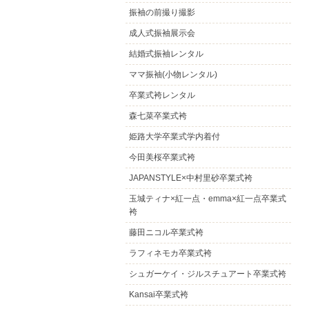
振袖の前撮り撮影
成人式振袖展示会
結婚式振袖レンタル
ママ振袖(小物レンタル)
卒業式袴レンタル
森七菜卒業式袴
姫路大学卒業式学内着付
今田美桜卒業式袴
JAPANSTYLE×中村里砂卒業式袴
玉城ティナ×紅一点・emma×紅一点卒業式
袴
藤田ニコル卒業式袴
ラフィネモカ卒業式袴
シュガーケイ・ジルスチュアート卒業式袴
Kansai卒業式袴