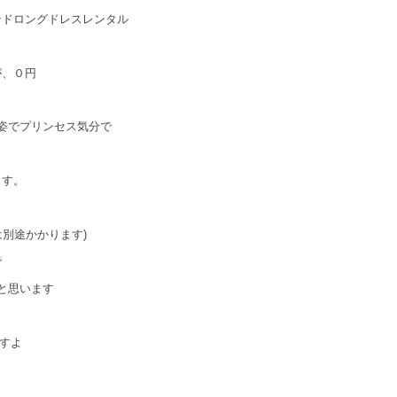
ンドロングドレスレンタル
が、０円
姿でプリンセス気分で
ます。
は別途かかります)
で
と思います
すよ