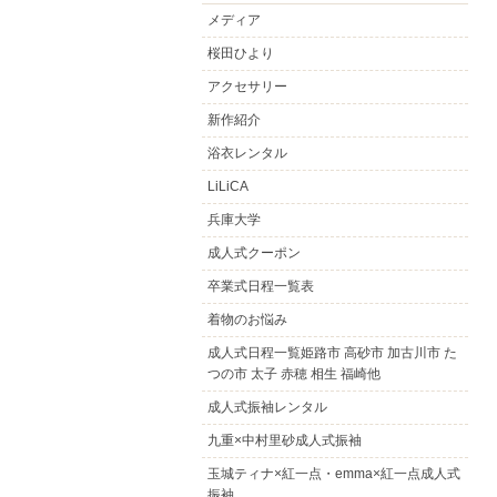
メディア
桜田ひより
アクセサリー
新作紹介
浴衣レンタル
LiLiCA
兵庫大学
成人式クーポン
卒業式日程一覧表
着物のお悩み
成人式日程一覧姫路市 高砂市 加古川市 た
つの市 太子 赤穂 相生 福崎他
成人式振袖レンタル
九重×中村里砂成人式振袖
玉城ティナ×紅一点・emma×紅一点成人式
振袖