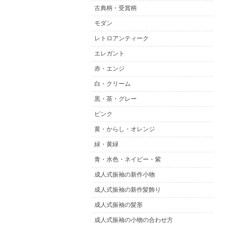
古典柄・受賞柄
モダン
レトロアンティーク
エレガント
赤・エンジ
白・クリーム
黒・茶・グレー
ピンク
黄・からし・オレンジ
緑・黄緑
青・水色・ネイビー・紫
成人式振袖の新作小物
成人式振袖の新作髪飾り
成人式振袖の髪形
成人式振袖の小物の合わせ方