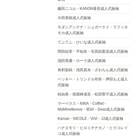
藤田ニコル・KANON香音成人式振袖
今田美桜成人式振袖
モダンアンテナ・シュガーケイ・ラフィネ
モカ成人式振袖
てふてふ・ひいな成人式振袖
岡田結実・平祐奈・生田絵梨花成人式振袖
池田美優・ローラ成人式振袖
有村架純・浅田真央・ざわちん成人式振袖
ベッキー・トリンドル玲奈・押切もえ成人
式振袖
桂由美・假屋崎省吾・松田聖子成人式振袖
マーベラス・NINA・Coffret・
MaMinettereve・ItGirl・Dear成人式振袖
Kansai・NICOLE・ViVi・JJ成人式振袖
ハナエモリ・ヒロミチナカノ・ヒラコレイ
コ成人式振袖