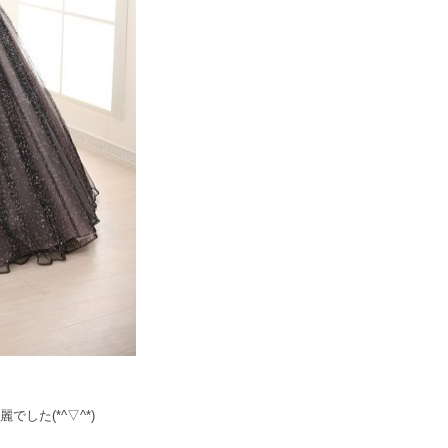
した(*^▽^*)