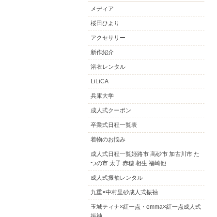
メディア
桜田ひより
アクセサリー
新作紹介
浴衣レンタル
LiLiCA
兵庫大学
成人式クーポン
卒業式日程一覧表
着物のお悩み
成人式日程一覧姫路市 高砂市 加古川市 た
つの市 太子 赤穂 相生 福崎他
成人式振袖レンタル
九重×中村里砂成人式振袖
玉城ティナ×紅一点・emma×紅一点成人式
振袖