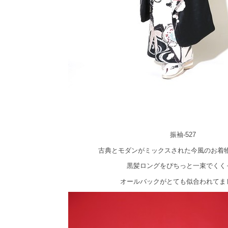
振袖-527
古典とモダンがミックスされた今風のお着
黒髪ロングをぴちっと一束でくく
オールバックがとても似合われてま