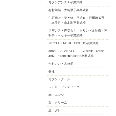
モダンアンテナ卒業式袴
有村架純・大島優子卒業式袴
白石麻衣・菜々緒・平祐奈・假屋崎省吾・
山本美月・山本彩卒業式袴
スザンヌ・押切もえ・トリンドル玲奈・南
明奈・ベッキー卒業式袴
NICOLE・MERCURYDUO卒業式袴
anan・JAPANSTYLE・Gil’stalk・Xmiss・
JAM・hiromichinakano卒業式袴
かわいい・古典柄
個性
モダン・クール
レトロ・アンティーク
赤・エンジ
白・クリーム
黒・グレー