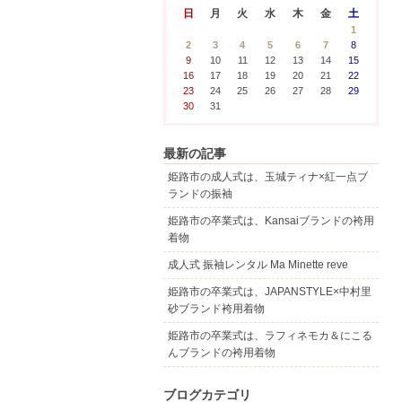
日
月
火
水
木
金
土
1
2
3
4
5
6
7
8
9
10
11
12
13
14
15
16
17
18
19
20
21
22
23
24
25
26
27
28
29
30
31
最新の記事
姫路市の成人式は、玉城ティナ×紅一点ブ
ランドの振袖
姫路市の卒業式は、Kansaiブランドの袴用
着物
成人式 振袖レンタル Ma Minette reve
姫路市の卒業式は、JAPANSTYLE×中村里
砂ブランド袴用着物
姫路市の卒業式は、ラフィネモカ＆にこる
んブランドの袴用着物
ブログカテゴリ