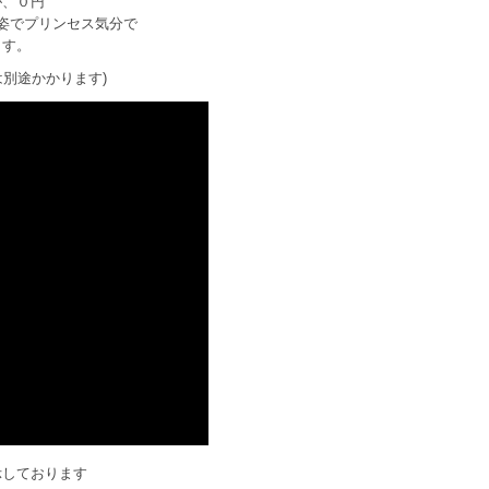
が、０円
姿でプリンセス気分で
ます。
は別途かかります)
示しております