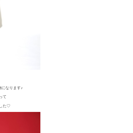
物になります♪
って
した♡