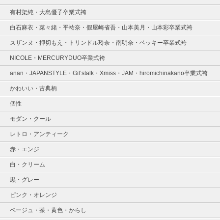
有村架純・大島優子卒業式袴
白石麻衣・菜々緒・平祐奈・假屋崎省吾・山本美月・山本彩卒業式袴
スザンヌ・押切もえ・トリンドル玲奈・南明奈・ベッキー卒業式袴
NICOLE・MERCURYDUO卒業式袴
anan・JAPANSTYLE・Gil’stalk・Xmiss・JAM・hiromichinakano卒業式袴
かわいい・古典柄
個性
モダン・クール
レトロ・アンティーク
赤・エンジ
白・クリーム
黒・グレー
ピンク・オレンジ
ベージュ・茶・黄色・からし