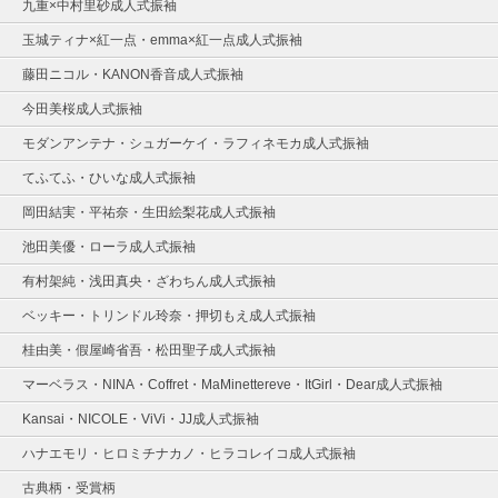
九重×中村里砂成人式振袖
玉城ティナ×紅一点・emma×紅一点成人式振袖
藤田ニコル・KANON香音成人式振袖
今田美桜成人式振袖
モダンアンテナ・シュガーケイ・ラフィネモカ成人式振袖
てふてふ・ひいな成人式振袖
岡田結実・平祐奈・生田絵梨花成人式振袖
池田美優・ローラ成人式振袖
有村架純・浅田真央・ざわちん成人式振袖
ベッキー・トリンドル玲奈・押切もえ成人式振袖
桂由美・假屋崎省吾・松田聖子成人式振袖
マーベラス・NINA・Coffret・MaMinettereve・ItGirl・Dear成人式振袖
Kansai・NICOLE・ViVi・JJ成人式振袖
ハナエモリ・ヒロミチナカノ・ヒラコレイコ成人式振袖
古典柄・受賞柄