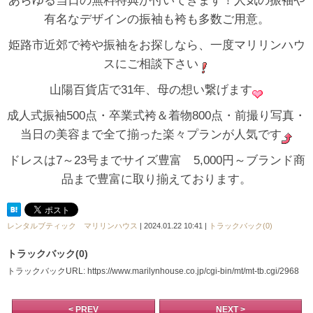
あらゆる当日の無料特典が付いてきます！人気の振袖や
有名なデザインの振袖も袴も多数ご用意。
姫路市近郊で袴や振袖をお探しなら、一度マリリンハウ
スにご相談下さい
山陽百貨店で31年、母の想い繋げます
成人式振袖500点・卒業式袴＆着物800点・前撮り写真・
当日の美容まで全て揃った楽々プランが人気です
ドレスは7～23号までサイズ豊富 5,000円～ブランド商
品まで豊富に取り揃えております。
レンタルブティック マリリンハウス
| 2024.01.22 10:41 |
トラックバック(0)
トラックバック(0)
トラックバックURL: https://www.marilynhouse.co.jp/cgi-bin/mt/mt-tb.cgi/2968
< PREV
NEXT >