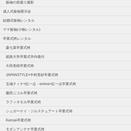
振袖の前撮り撮影
成人式振袖展示会
結婚式振袖レンタル
ママ振袖(小物レンタル)
卒業式袴レンタル
森七菜卒業式袴
姫路大学卒業式学内着付
今田美桜卒業式袴
JAPANSTYLE×中村里砂卒業式袴
玉城ティナ×紅一点・emma×紅一点卒業式袴
藤田ニコル卒業式袴
ラフィネモカ卒業式袴
シュガーケイ・ジルスチュアート卒業式袴
Kansai卒業式袴
モダンアンテナ卒業式袴