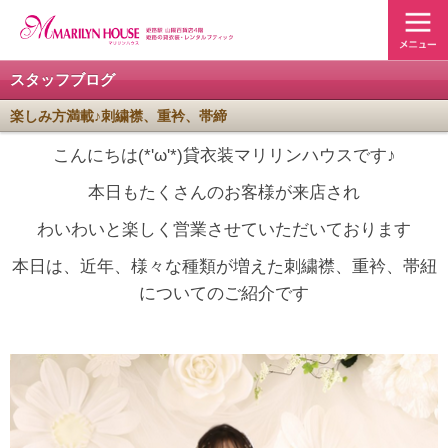
スタッフブログ
楽しみ方満載♪刺繍襟、重衿、帯締
こんにちは(*'ω'*)貸衣装マリリンハウスです♪
本日もたくさんのお客様が来店され
わいわいと楽しく営業させていただいております
本日は、近年、様々な種類が増えた刺繍襟、重衿、帯紐
についてのご紹介です